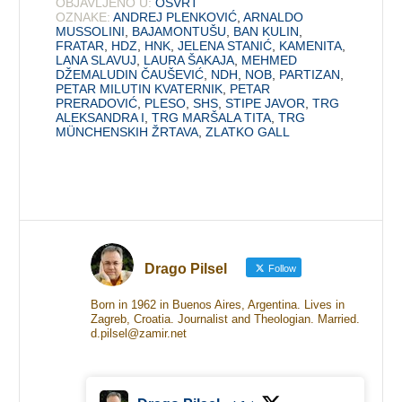
OBJAVLJENO U:
OSVRT
OZNAKE:
ANDREJ PLENKOVIĆ
,
ARNALDO
MUSSOLINI
,
BAJAMONTUŠU
,
BAN KULIN
,
FRATAR
,
HDZ
,
HNK
,
JELENA STANIĆ
,
KAMENITA
,
LANA SLAVUJ
,
LAURA ŠAKAJA
,
MEHMED
DŽEMALUDIN ČAUŠEVIĆ
,
NDH
,
NOB
,
PARTIZAN
,
PETAR MILUTIN KVATERNIK
,
PETAR
PRERADOVIĆ
,
PLESO
,
SHS
,
STIPE JAVOR
,
TRG
ALEKSANDRA I
,
TRG MARŠALA TITA
,
TRG
MÜNCHENSKIH ŽRTAVA
,
ZLATKO GALL
Drago Pilsel
Follow
Born in 1962 in Buenos Aires, Argentina. Lives in
Zagreb, Croatia. Journalist and Theologian. Married.
d.pilsel@zamir.net