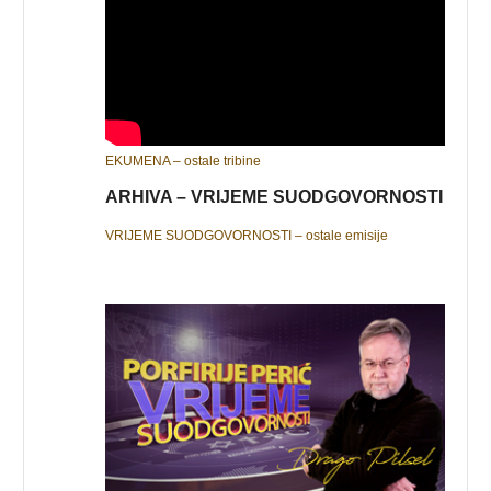
EKUMENA – ostale tribine
ARHIVA – VRIJEME SUODGOVORNOSTI
VRIJEME SUODGOVORNOSTI – ostale emisije