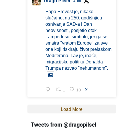
Drago Pilsel
4 Jul
Papa Prevost je, nikako
slučajno, na 250. godišnjicu
osnivanja SAD-a i Dan
neovisnosti, posjetio otok
Lampedusu, simbolu, jer ga se
smatra "vratom Europe" za sve
one koji riskiraju život prelaskom
Mediterana. Lav je, inače,
migracijsku politiku Donalda
Trumpa nazvao "nehumanom".
1
10
X
Load More