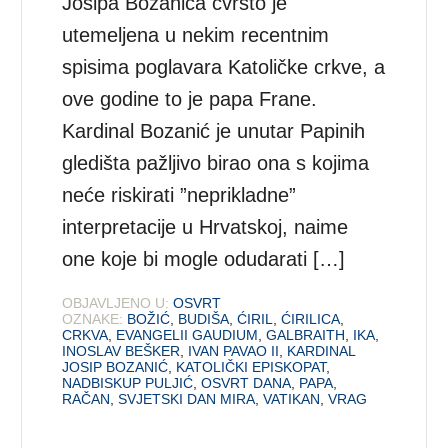
Josipa Bozanića čvrsto je
utemeljena u nekim recentnim
spisima poglavara Katoličke crkve, a
ove godine to je papa Frane.
Kardinal Bozanić je unutar Papinih
gledišta pažljivo birao ona s kojima
neće riskirati ”neprikladne”
interpretacije u Hrvatskoj, naime
one koje bi mogle odudarati […]
OBJAVLJENO U:
OSVRT
OZNAKE:
BOŽIĆ
,
BUDIŠA
,
ĆIRIL
,
ĆIRILICA
,
CRKVA
,
EVANGELII GAUDIUM
,
GALBRAITH
,
IKA
,
INOSLAV BEŠKER
,
IVAN PAVAO II
,
KARDINAL
JOSIP BOZANIĆ
,
KATOLIČKI EPISKOPAT
,
NADBISKUP PULJIĆ
,
OSVRT DANA
,
PAPA
,
RAČAN
,
SVJETSKI DAN MIRA
,
VATIKAN
,
VRAG