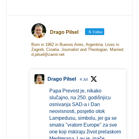
Drago Pilsel
Follow
Born in 1962 in Buenos Aires, Argentina. Lives in
Zagreb, Croatia. Journalist and Theologian. Married.
d.pilsel@zamir.net
Drago Pilsel
4 Jul
Papa Prevost je, nikako
slučajno, na 250. godišnjicu
osnivanja SAD-a i Dan
neovisnosti, posjetio otok
Lampedusu, simbolu, jer ga se
smatra "vratom Europe" za sve
one koji riskiraju život prelaskom
Mediterana. Lav je, inače,