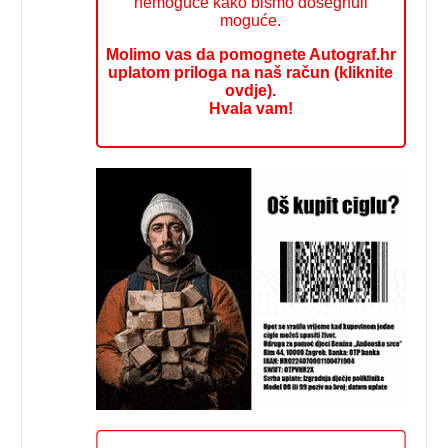
nemoguće kako bismo dosegnuli
moguće.
Molimo vas da pomognete Autograf.hr
uplatom priloga na naš račun (kliknite
ovdje).
Hvala vam!