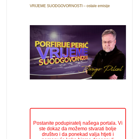
VRIJEME SUODGOVORNOSTI – ostale emisije
Postanite podupiratelj našega portala. Vi
ste dokaz da možemo stvarati bolje
društvo i da ponekad valja htjeti i