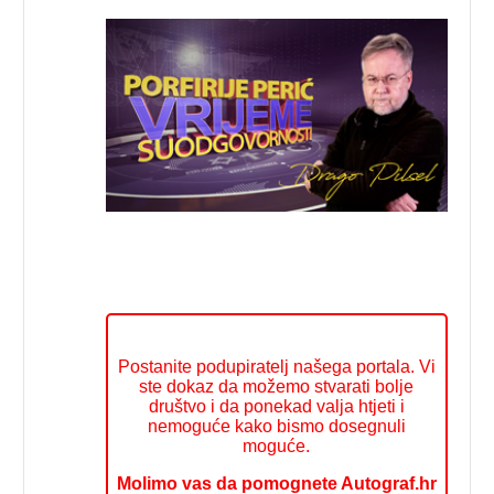
Postanite podupiratelj našega portala. Vi
ste dokaz da možemo stvarati bolje
društvo i da ponekad valja htjeti i
nemoguće kako bismo dosegnuli
moguće.
Molimo vas da pomognete Autograf.hr