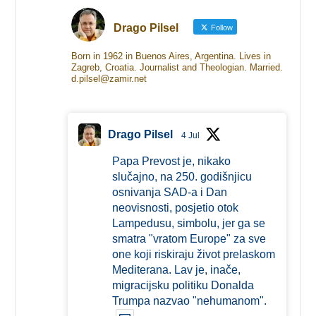
Drago Pilsel
Follow
Born in 1962 in Buenos Aires, Argentina. Lives in
Zagreb, Croatia. Journalist and Theologian. Married.
d.pilsel@zamir.net
Drago Pilsel
4 Jul
Papa Prevost je, nikako
slučajno, na 250. godišnjicu
osnivanja SAD-a i Dan
neovisnosti, posjetio otok
Lampedusu, simbolu, jer ga se
smatra "vratom Europe" za sve
one koji riskiraju život prelaskom
Mediterana. Lav je, inače,
migracijsku politiku Donalda
Trumpa nazvao "nehumanom".