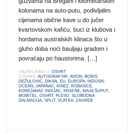
gužvama na Bregani i kilometarskim
kolonama na auto-putu, podivljalim
cijenama obične kave u do jučer
kvartovskom kafiću, buci iz klubova i
hordama australskih klinaca što u
gluho doba noći bauljaju gradom i
povraćaju po haustorima. […]
OBJAVLJENO U:
OSVRT
OZNAKE:
AUTOGRAF.HR
,
AVION
,
BORIS
DEŽULOVIĆ
,
DIKAN
,
EU
,
EUROPA
,
INDIJSKI
OCEAN
,
JAPANAC
,
KINEZ
,
KOBASICE
,
KOREJANAC INDIJAC
,
KRAFNE
,
MAJA ŠUPUT
,
MOBITEL
,
OSVRT
,
PLESO
,
SLOBODNA
DALMACIJA
,
SPLIT
,
VLATKA
,
ZAGREB