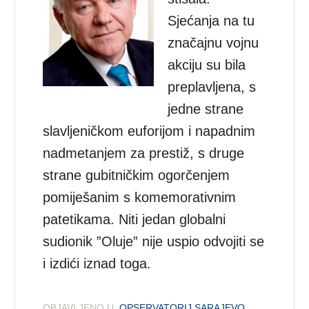
Sjećanja na tu
značajnu vojnu
akciju su bila
preplavljena, s
jedne strane
slavljeničkom euforijom i napadnim
nadmetanjem za prestiž, s druge
strane gubitničkim ogorčenjem
pomiješanim s komemorativnim
patetikama. Niti jedan globalni
sudionik ”Oluje” nije uspio odvojiti se
i izdići iznad toga.
OBJAVLJENO U:
OPSERVATORIJ SARAJEVO