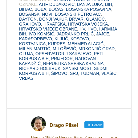
OZNAKE:
ATIF DUDAKOVIĆ
,
BANJA LUKA
,
BIH
,
BIHAĆ
,
BOBA
,
BOČAS
,
BOSANSKA POSAVINA
,
BOSANSKI NOVI
,
BOSANSKI PETROVAC
,
DAYTON
,
DONJI VAKUF
,
DRVAR
,
GLAMOĆ
,
GRAHOVO
,
HRVATSKA
,
HRVATSKA VOJSKA
,
HRVATSKO VIJEĆE OBRANE
,
HV
,
HVO
,
I ARMIJA
BIH
,
IVO KOMŠIĆ
,
JADRANKO PRLIĆ
,
JAJCE
,
KARAĐORĐEVO
,
KLJUČ
,
KOSOVO
,
KOSTAJNICA
,
KUPRES
,
MEHMED ALAGIĆ
,
MILAN MARTIĆ
,
MILOŠEVIĆ
,
MRKONJIĆ GRAD
,
OLUJA
,
OPSERVATORIJ SARAJEVO
,
PETI
KORPUS A BIH
,
PRIJEDOR
,
RADOVAN
KARADŽIĆ
,
REPUBLIKA SRPSKA KRAJINA
,
RICHARD HOLBRUK
,
SANSKI MOST
,
SEDMI
KORPUS A BIH
,
ŠIPOVO
,
SRJ
,
TUĐMAN
,
VLAŠIĆ
,
VRBAS
Drago Pilsel
Follow
Born in 1962 in Buenos Aires, Argentina. Lives in