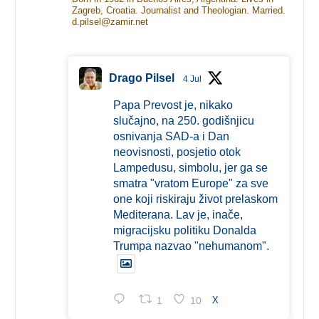
Zagreb, Croatia. Journalist and Theologian. Married.
d.pilsel@zamir.net
Drago Pilsel
4 Jul
Papa Prevost je, nikako
slučajno, na 250. godišnjicu
osnivanja SAD-a i Dan
neovisnosti, posjetio otok
Lampedusu, simbolu, jer ga se
smatra "vratom Europe" za sve
one koji riskiraju život prelaskom
Mediterana. Lav je, inače,
migracijsku politiku Donalda
Trumpa nazvao "nehumanom".
1
10
X