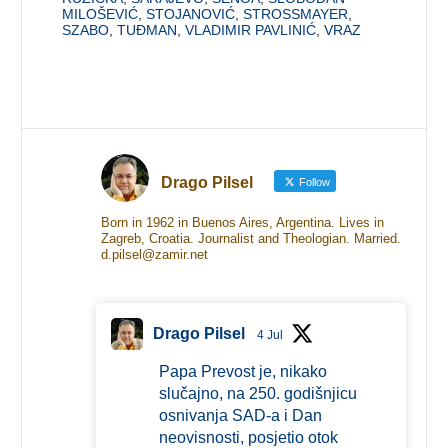
MILOŠEVIĆ
,
STOJANOVIĆ
,
STROSSMAYER
,
SZABO
,
TUĐMAN
,
VLADIMIR PAVLINIĆ
,
VRAZ
Drago Pilsel
Follow
Born in 1962 in Buenos Aires, Argentina. Lives in
Zagreb, Croatia. Journalist and Theologian. Married.
d.pilsel@zamir.net
Drago Pilsel
4 Jul
Papa Prevost je, nikako
slučajno, na 250. godišnjicu
osnivanja SAD-a i Dan
neovisnosti, posjetio otok