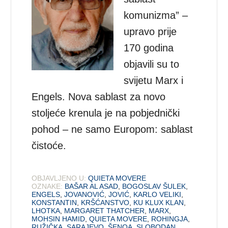
komunizma” –
upravo prije
170 godina
objavili su to
svijetu Marx i
Engels. Nova sablast za novo
stoljeće krenula je na pobjednički
pohod – ne samo Europom: sablast
čistoće.
OBJAVLJENO U:
QUIETA MOVERE
OZNAKE:
BAŠAR AL ASAD
,
BOGOSLAV ŠULEK
,
ENGELS
,
JOVANOVIĆ
,
JOVIĆ
,
KARLO VELIKI
,
KONSTANTIN
,
KRŠĆANSTVO
,
KU KLUX KLAN
,
LHOTKA
,
MARGARET THATCHER
,
MARX
,
MOHSIN HAMID
,
QUIETA MOVERE
,
ROHINGJA
,
RUŽIČKA
,
SARAJEVO
,
ŠENOA
,
SLOBODAN