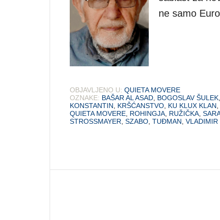
ne samo Europ
OBJAVLJENO U:
QUIETA MOVERE
OZNAKE:
BAŠAR AL ASAD
,
BOGOSLAV ŠULEK
KONSTANTIN
,
KRŠĆANSTVO
,
KU KLUX KLAN
QUIETA MOVERE
,
ROHINGJA
,
RUŽIČKA
,
SAR
STROSSMAYER
,
SZABO
,
TUĐMAN
,
VLADIMIR 