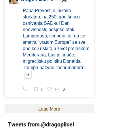
4 Jul
Papa Prevost je, nikako
slučajno, na 250. godišnjicu
osnivanja SAD-a i Dan
neovisnosti, posjetio otok
Lampedusu, simbolu, jer ga se
smatra "vratom Europe" za sve
one koji riskiraju život prelaskom
Mediterana. Lav je, inače,
migracijsku politiku Donalda
Trumpa nazvao "nehumanom".
1
10
X
Load More