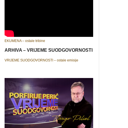
EKUMENA – ostale tribine
ARHIVA – VRIJEME SUODGOVORNOSTI
VRIJEME SUODGOVORNOSTI – ostale emisije