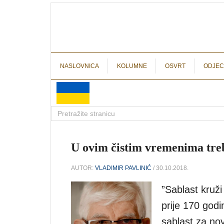
NASLOVNICA
KOLUMNE
OSVRT
ODJEC
U ovim čistim vremenima treb
AUTOR:
VLADIMIR PAVLINIĆ
/ 30.10.2018.
”Sablast kruž
prije 170 godi
sablast za nov