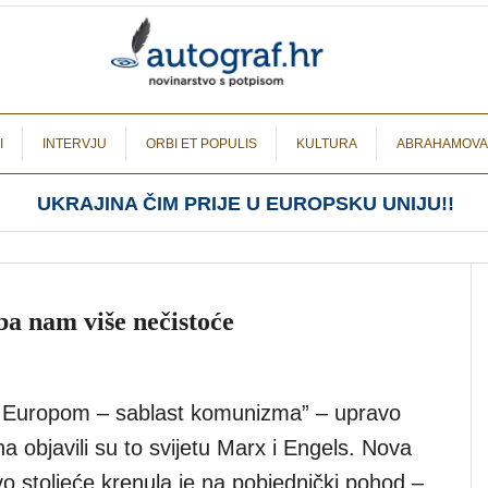
I
INTERVJU
ORBI ET POPULIS
KULTURA
ABRAHAMOVA
UKRAJINA ČIM PRIJE U EUROPSKU UNIJU!!
a nam više nečistoće
i Europom – sablast komunizma” – upravo
na objavili su to svijetu Marx i Engels. Nova
o stoljeće krenula je na pobjednički pohod –