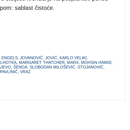
om: sablast čistoće.
,
ENGELS
,
JOVANOVIĆ
,
JOVIĆ
,
KARLO VELIKI
,
,
LHOTKA
,
MARGARET THATCHER
,
MARX
,
MOHSIN HAMID
,
AJEVO
,
ŠENOA
,
SLOBODAN MILOŠEVIĆ
,
STOJANOVIĆ
,
PAVLINIĆ
,
VRAZ