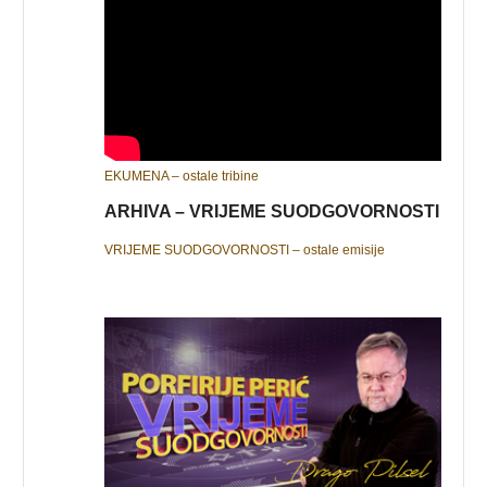
EKUMENA – ostale tribine
ARHIVA – VRIJEME SUODGOVORNOSTI
VRIJEME SUODGOVORNOSTI – ostale emisije