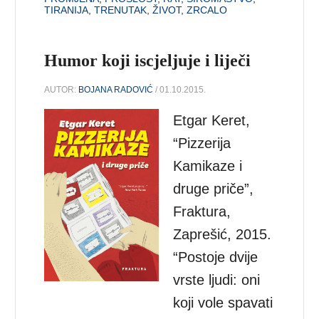
TIRANIJA
,
TRENUTAK
,
ŽIVOT
,
ZRCALO
Humor koji iscjeljuje i liječi
AUTOR:
BOJANA RADOVIĆ
/ 01.10.2015.
Etgar Keret,
“Pizzerija
Kamikaze i
druge priče”,
Fraktura,
Zaprešić, 2015.
“Postoje dvije
vrste ljudi: oni
koji vole spavati