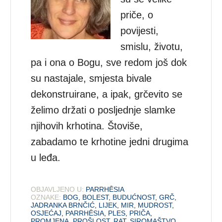
priče, o
povijesti,
smislu, životu,
pa i ona o Bogu, sve redom još dok
su nastajale, smjesta bivale
dekonstruirane, a ipak, grčevito se
želimo držati o posljednje slamke
njihovih krhotina. Štoviše,
zabadamo te krhotine jedni drugima
u leđa.
OBJAVLJENO U:
PARRHĒSIA
OZNAKE:
BOG
,
BOLEST
,
BUDUĆNOST
,
GRČ
,
JADRANKA BRNČIĆ
,
LIJEK
,
MIR
,
MUDROST
,
OSJEĆAJ
,
PARRHĒSIA
,
PLES
,
PRIČA
,
PROMJENA
,
PROŠLOST
,
RAT
,
SIROMAŠTVO
,