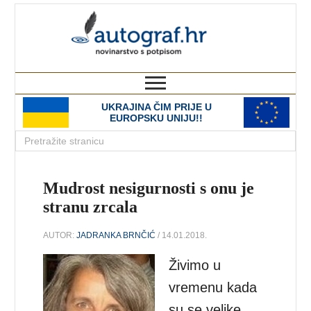
autograf.hr
novinarstvo s potpisom
UKRAJINA ČIM PRIJE U
EUROPSKU UNIJU!!
Mudrost nesigurnosti s onu je
stranu zrcala
AUTOR:
JADRANKA BRNČIĆ
/ 14.01.2018.
Živimo u
vremenu kada
su se velike