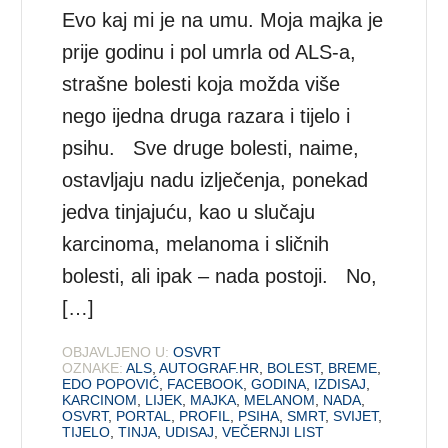
Evo kaj mi je na umu. Moja majka je
prije godinu i pol umrla od ALS-a,
strašne bolesti koja možda više
nego ijedna druga razara i tijelo i
psihu. Sve druge bolesti, naime,
ostavljaju nadu izlječenja, ponekad
jedva tinjajuću, kao u slučaju
karcinoma, melanoma i sličnih
bolesti, ali ipak – nada postoji. No,
[…]
OBJAVLJENO U:
OSVRT
OZNAKE:
ALS
,
AUTOGRAF.HR
,
BOLEST
,
BREME
,
EDO POPOVIĆ
,
FACEBOOK
,
GODINA
,
IZDISAJ
,
KARCINOM
,
LIJEK
,
MAJKA
,
MELANOM
,
NADA
,
OSVRT
,
PORTAL
,
PROFIL
,
PSIHA
,
SMRT
,
SVIJET
,
TIJELO
,
TINJA
,
UDISAJ
,
VEČERNJI LIST