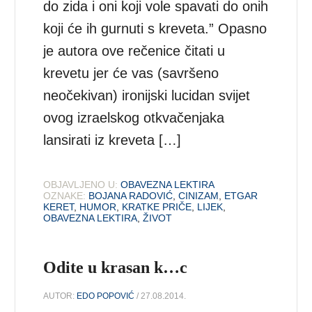
do zida i oni koji vole spavati do onih
koji će ih gurnuti s kreveta.” Opasno
je autora ove rečenice čitati u
krevetu jer će vas (savršeno
neočekivan) ironijski lucidan svijet
ovog izraelskog otkvačenjaka
lansirati iz kreveta […]
OBJAVLJENO U:
OBAVEZNA LEKTIRA
OZNAKE:
BOJANA RADOVIĆ
,
CINIZAM
,
ETGAR
KERET
,
HUMOR
,
KRATKE PRIČE
,
LIJEK
,
OBAVEZNA LEKTIRA
,
ŽIVOT
Odite u krasan k…c
AUTOR:
EDO POPOVIĆ
/ 27.08.2014.