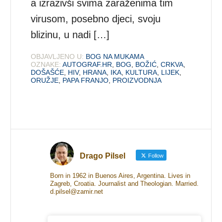
a izrazivši svima zaraženima tim
virusom, posebno djeci, svoju
blizinu, u nadi […]
OBJAVLJENO U:
BOG NA MUKAMA
OZNAKE:
AUTOGRAF.HR
,
BOG
,
BOŽIĆ
,
CRKVA
,
DOŠAŠĆE
,
HIV
,
HRANA
,
IKA
,
KULTURA
,
LIJEK
,
ORUŽJE
,
PAPA FRANJO
,
PROIZVODNJA
Drago Pilsel
Follow
Born in 1962 in Buenos Aires, Argentina. Lives in
Zagreb, Croatia. Journalist and Theologian. Married.
d.pilsel@zamir.net