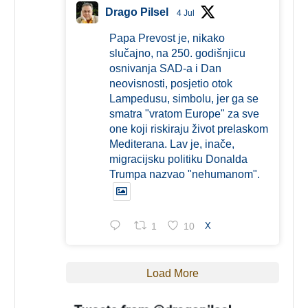
Drago Pilsel
4 Jul
Papa Prevost je, nikako
slučajno, na 250. godišnjicu
osnivanja SAD-a i Dan
neovisnosti, posjetio otok
Lampedusu, simbolu, jer ga se
smatra "vratom Europe" za sve
one koji riskiraju život prelaskom
Mediterana. Lav je, inače,
migracijsku politiku Donalda
Trumpa nazvao "nehumanom".
1
10
X
Load More