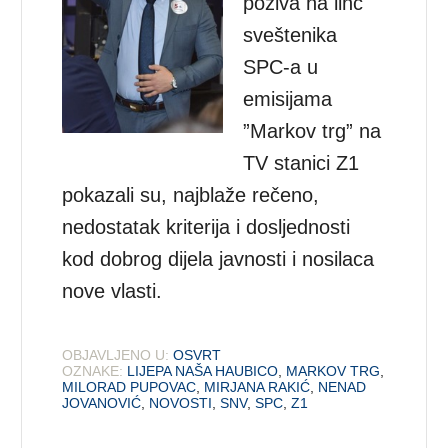
poziva na linč
sveštenika
SPC-a u
emisijama
”Markov trg” na
TV stanici Z1
pokazali su, najblaže rečeno,
nedostatak kriterija i dosljednosti
kod dobrog dijela javnosti i nosilaca
nove vlasti.
OBJAVLJENO U:
OSVRT
OZNAKE:
LIJEPA NAŠA HAUBICO
,
MARKOV TRG
,
MILORAD PUPOVAC
,
MIRJANA RAKIĆ
,
NENAD
JOVANOVIĆ
,
NOVOSTI
,
SNV
,
SPC
,
Z1