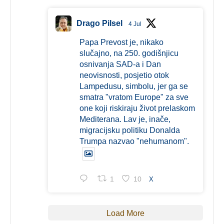
Drago Pilsel
4 Jul
Papa Prevost je, nikako
slučajno, na 250. godišnjicu
osnivanja SAD-a i Dan
neovisnosti, posjetio otok
Lampedusu, simbolu, jer ga se
smatra "vratom Europe" za sve
one koji riskiraju život prelaskom
Mediterana. Lav je, inače,
migracijsku politiku Donalda
Trumpa nazvao "nehumanom".
1
10
X
Load More