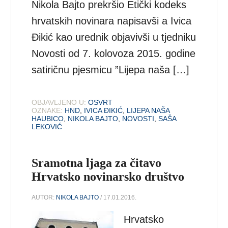
Nikola Bajto prekršio Etički kodeks
hrvatskih novinara napisavši a Ivica
Đikić kao urednik objavivši u tjedniku
Novosti od 7. kolovoza 2015. godine
satiričnu pjesmicu ”Lijepa naša […]
OBJAVLJENO U:
OSVRT
OZNAKE:
HND
,
IVICA ĐIKIĆ
,
LIJEPA NAŠA
HAUBICO
,
NIKOLA BAJTO
,
NOVOSTI
,
SAŠA
LEKOVIĆ
Sramotna ljaga za čitavo
Hrvatsko novinarsko društvo
AUTOR:
NIKOLA BAJTO
/ 17.01.2016.
Hrvatsko