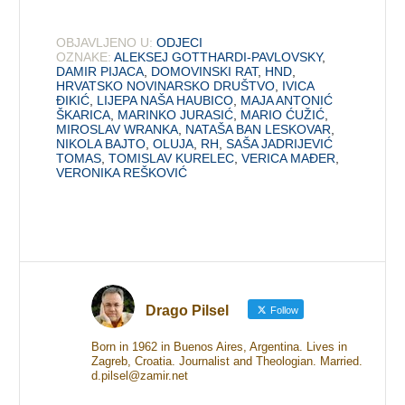
OBJAVLJENO U:
ODJECI
OZNAKE:
ALEKSEJ GOTTHARDI-PAVLOVSKY
,
DAMIR PIJACA
,
DOMOVINSKI RAT
,
HND
,
HRVATSKO NOVINARSKO DRUŠTVO
,
IVICA
ĐIKIĆ
,
LIJEPA NAŠA HAUBICO
,
MAJA ANTONIĆ
ŠKARICA
,
MARINKO JURASIĆ
,
MARIO ĆUŽIĆ
,
MIROSLAV WRANKA
,
NATAŠA BAN LESKOVAR
,
NIKOLA BAJTO
,
OLUJA
,
RH
,
SAŠA JADRIJEVIĆ
TOMAS
,
TOMISLAV KURELEC
,
VERICA MAĐER
,
VERONIKA REŠKOVIĆ
Drago Pilsel
Follow
Born in 1962 in Buenos Aires, Argentina. Lives in
Zagreb, Croatia. Journalist and Theologian. Married.
d.pilsel@zamir.net