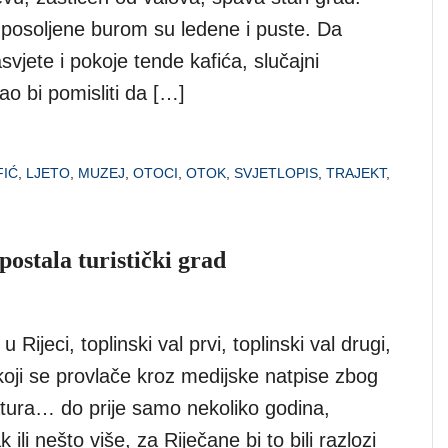
posoljene burom su ledene i puste. Da
vjete i pokoje tende kafića, slučajni
o bi pomisliti da […]
FIĆ
,
LJETO
,
MUZEJ
,
OTOCI
,
OTOK
,
SVJETLOPIS
,
TRAJEKT
,
postala turistički grad
u Rijeci, toplinski val prvi, toplinski val drugi,
koji se provlače kroz medijske natpise zbog
tura… do prije samo nekoliko godina,
ili nešto više, za Riječane bi to bili razlozi