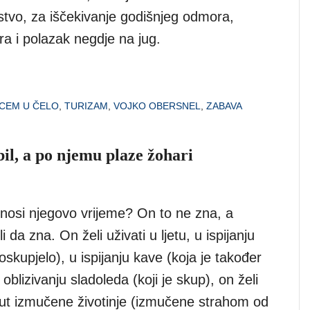
stvo, za iščekivanje godišnjeg odmora,
ra i polazak negdje na jug.
CEM U ČELO
,
TURIZAM
,
VOJKO OBERSNEL
,
ZABAVA
il, a po njemu plaze žohari
nosi njegovo vrijeme? On to ne zna, a
 da zna. On želi uživati u ljetu, u ispijanju
poskupjelo), u ispijanju kave (koja je također
oblizivanju sladoleda (koji je skup), on želi
ut izmučene životinje (izmučene strahom od