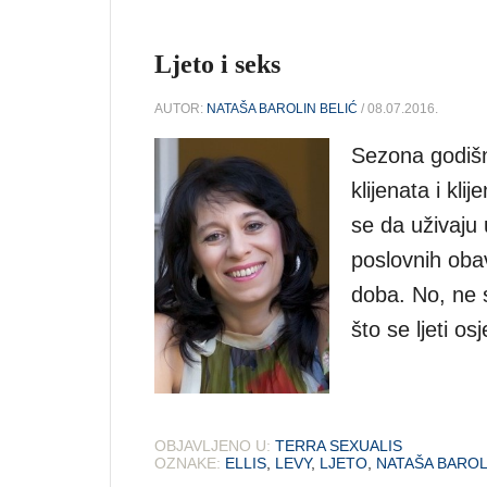
Ljeto i seks
AUTOR:
NATAŠA BAROLIN BELIĆ
/ 08.07.2016.
Sezona godišn
klijenata i kl
se da uživaju
poslovnih oba
doba. No, ne 
što se ljeti o
OBJAVLJENO U:
TERRA SEXUALIS
OZNAKE:
ELLIS
,
LEVY
,
LJETO
,
NATAŠA BAROL