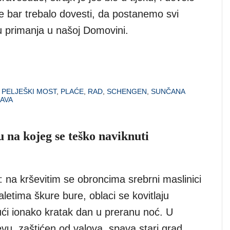
i je bar trebalo dovesti, da postanemo svi
u primanja u našoj Domovini.
,
PELJEŠKI MOST
,
PLAĆE
,
RAD
,
SCHENGEN
,
SUNČANA
RAVA
 na kojeg se teško naviknuti
u: na krševitim se obroncima srebrni maslinici
aletima škure bure, oblaci se kovitlaju
ći ionako kratak dan u preranu noć. U
vu, zaštićen od valova, spava stari grad.