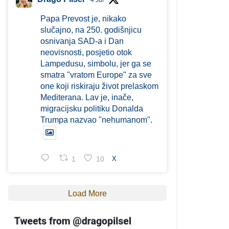
4 Jul
Papa Prevost je, nikako
slučajno, na 250. godišnjicu
osnivanja SAD-a i Dan
neovisnosti, posjetio otok
Lampedusu, simbolu, jer ga se
smatra "vratom Europe" za sve
one koji riskiraju život prelaskom
Mediterana. Lav je, inače,
migracijsku politiku Donalda
Trumpa nazvao "nehumanom".
1
10
X
Load More