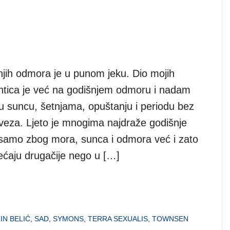
jih odmora je u punom jeku. Dio mojih
ijentica je već na godišnjem odmoru i nadam
 u suncu, šetnjama, opuštanju i periodu bez
veza. Ljeto je mnogima najdraže godišnje
samo zbog mora, sunca i odmora već i zato
sjećaju drugačije nego u […]
IN BELIĆ
,
SAD
,
SYMONS
,
TERRA SEXUALIS
,
TOWNSEN