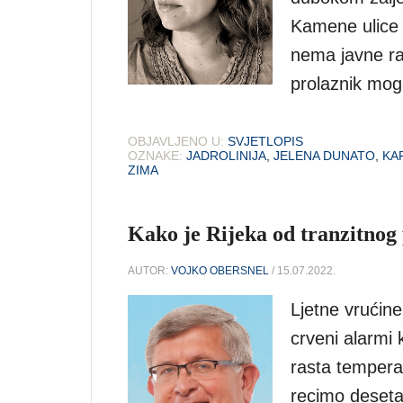
Kamene ulice 
nema javne ras
prolaznik moga
OBJAVLJENO U:
SVJETLOPIS
OZNAKE:
JADROLINIJA
,
JELENA DUNATO
,
KA
ZIMA
Kako je Rijeka od tranzitnog 
AUTOR:
VOJKO OBERSNEL
/ 15.07.2022.
Ljetne vrućine 
crveni alarmi 
rasta tempera
recimo desetak 