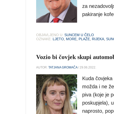
za nezadovolj
pakiranje kofe
OBJAVLJENO U:
SUNCEM U ČELO
OZNAKE:
LJETO
,
MORE
,
PLAŽE
,
RIJEKA
,
SUN
Vozio bi čovjek skupi automob
AUTOR:
TATJANA GROMAČA
/ 29.06.2022.
Kuda čovjeka 
možda i ne želi
piva (koje je 
poskupjela), u 
naprosto, pop