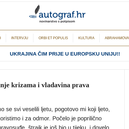
I
INTERVJU
ORBI ET POPULIS
KULTURA
ABRAHAMOVA
UKRAJINA ČIM PRIJE U EUROPSKU UNIJU!!
anje krizama i vladavina prava
se svi veselili ljetu, pogotovo mi koji ljeto,
oristimo i za odmor. Počelo je poprilično
ravosuđe, štrajk je još bio u tijeku, i dovelo