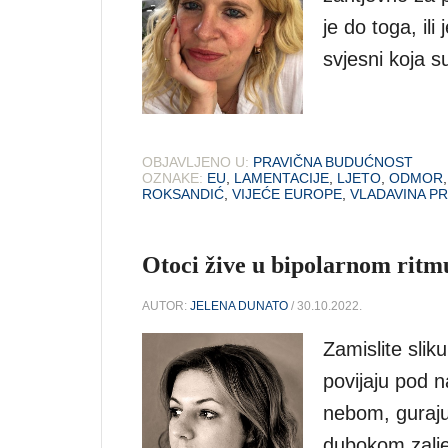
je do toga, il
svjesni koja s
OBJAVLJENO U:
PRAVIČNA BUDUĆNOST
OZNAKE:
EU
,
LAMENTACIJE
,
LJETO
,
ODMOR
ROKSANDIĆ
,
VIJEĆE EUROPE
,
VLADAVINA P
Otoci žive u bipolarnom ritmu
AUTOR:
JELENA DUNATO
/ 30.10.2022.
Zamislite slik
povijaju pod n
nebom, guraju
dubokom zalje