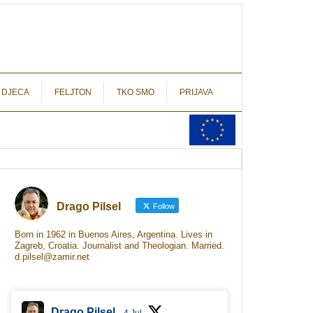
autograf.hr
novinarstvo s potpisom
 DJECA
FELJTON
TKO SMO
PRIJAVA
Drago Pilsel
Follow
Born in 1962 in Buenos Aires, Argentina. Lives in
Zagreb, Croatia. Journalist and Theologian. Married.
d.pilsel@zamir.net
Drago Pilsel