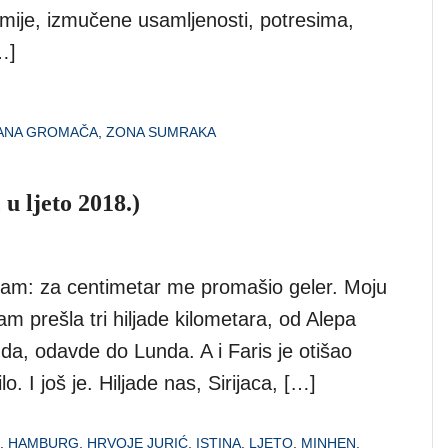
je, izmučene usamljenosti, potresima,
…]
ANA GROMAČA
,
ZONA SUMRAKA
 u ljeto 2018.)
znam: za centimetar me promašio geler. Moju
 prešla tri hiljade kilometara, od Alepa
gda, odavde do Lunda. A i Faris je otišao
o. I još je. Hiljade nas, Sirijaca, […]
,
HAMBURG
,
HRVOJE JURIĆ
,
ISTINA
,
LJETO
,
MINHEN
,