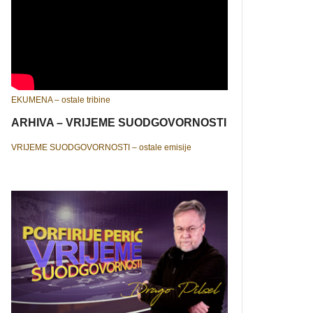
EKUMENA – ostale tribine
ARHIVA – VRIJEME SUODGOVORNOSTI
VRIJEME SUODGOVORNOSTI – ostale emisije