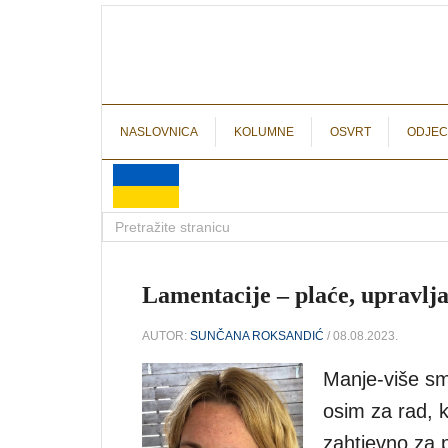
NASLOVNICA
KOLUMNE
OSVRT
ODJEC
Lamentacije – plaće, upravlj
AUTOR:
SUNČANA ROKSANDIĆ
/ 08.08.2023.
Manje-više smo 
osim za rad, k
zahtjevno za p