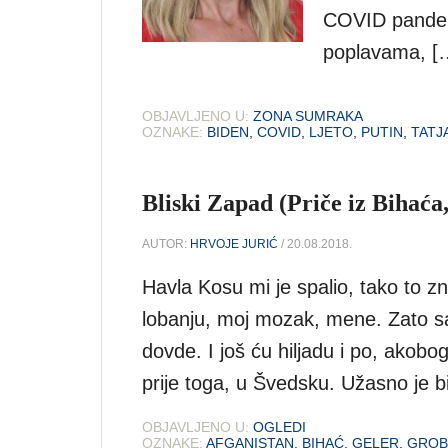
COVID pandemi
poplavama, [
OBJAVLJENO U:
ZONA SUMRAKA
OZNAKE:
BIDEN
,
COVID
,
LJETO
,
PUTIN
,
TATJ
Bliski Zapad (Priče iz Bihaća,
AUTOR:
HRVOJE JURIĆ
/ 20.08.2018.
Havla Kosu mi je spalio, tako to 
lobanju, moj mozak, mene. Zato sam
dovde. I još ću hiljadu i po, akobo
prije toga, u Švedsku. Užasno je bil
OBJAVLJENO U:
OGLEDI
OZNAKE:
AFGANISTAN
,
BIHAĆ
,
GELER
,
GROB