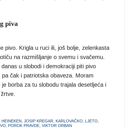
og piva
se pivo. Krigla u ruci ili, još bolje, zelenkasta
otiču na razmišljanje o svemu i svačemu.
 danas u slobodi i demokraciji piti pivo
, pa čak i patriotska obaveza. Moram
o je borba za tu slobodu trajala desetljeća i
 žrtve.
,
HEINEKEN
,
JOSIP KREGAR
,
KARLOVAČKO
,
LJETO
,
IVO
,
POROK PRAVDE
,
VIKTOR ORBAN