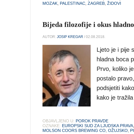
MOZAK
,
PALESTINAC
,
ZAGREB
,
ŽIDOVI
Bijeda filozofije i okus hladn
AUTOR:
JOSIP KREGAR
/ 02.08.2018.
Ljeto je i pije 
hladna boca p
Prvo, koliko je
postalo pravo
podsjetiti kak
kako je tražila
OBJAVLJENO U:
POROK PRAVDE
OZNAKE:
EUROPSKI SUD ZA LJUDSKA PRAVA
MOLSON COORS BREWING CO
,
OŽUJSKO
,
P