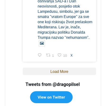
osnivanja SAD-a i Dan
neovisnosti, posjetio otok
Lampedusu, simbolu, jer ga se
smatra "vratom Europe" za sve
one koji riskiraju život prelaskom
Mediterana. Lav je, inače,
migracijsku politiku Donalda
Trumpa nazvao "nehumanom".
1
10
X
Load More