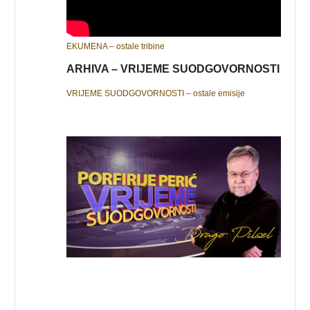
EKUMENA – ostale tribine
ARHIVA – VRIJEME SUODGOVORNOSTI
VRIJEME SUODGOVORNOSTI – ostale emisije