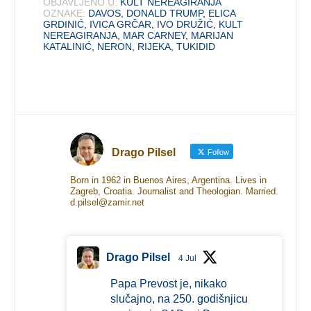
OBJAVLJENO U:
KULT NEREAGIRANJA
OZNAKE:
DAVOS
,
DONALD TRUMP
,
ELICA
GRDINIĆ
,
IVICA GRČAR
,
IVO DRUŽIĆ
,
KULT
NEREAGIRANJA
,
MAR CARNEY
,
MARIJAN
KATALINIĆ
,
NERON
,
RIJEKA
,
TUKIDID
Drago Pilsel
Follow
Born in 1962 in Buenos Aires, Argentina. Lives in
Zagreb, Croatia. Journalist and Theologian. Married.
d.pilsel@zamir.net
Drago Pilsel
4 Jul
Papa Prevost je, nikako
slučajno, na 250. godišnjicu