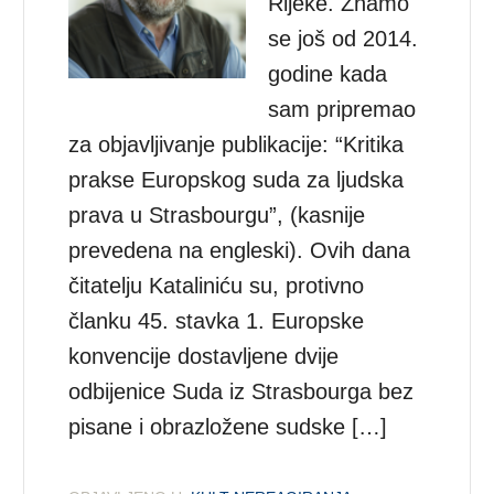
Rijeke. Znamo
se još od 2014.
godine kada
sam pripremao
za objavljivanje publikacije: “Kritika
prakse Europskog suda za ljudska
prava u Strasbourgu”, (kasnije
prevedena na engleski). Ovih dana
čitatelju Kataliniću su, protivno
članku 45. stavka 1. Europske
konvencije dostavljene dvije
odbijenice Suda iz Strasbourga bez
pisane i obrazložene sudske […]