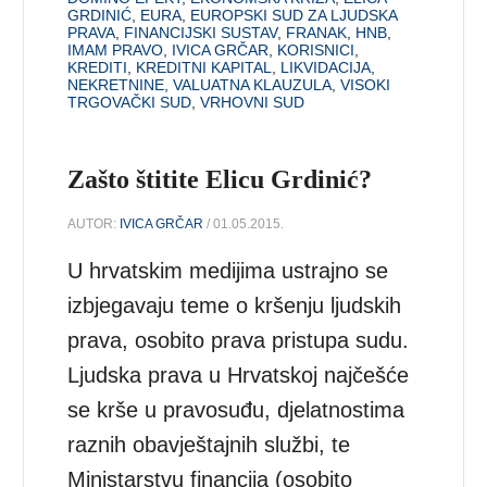
GRDINIĆ
,
EURA
,
EUROPSKI SUD ZA LJUDSKA
PRAVA
,
FINANCIJSKI SUSTAV
,
FRANAK
,
HNB
,
IMAM PRAVO
,
IVICA GRČAR
,
KORISNICI
,
KREDITI
,
KREDITNI KAPITAL
,
LIKVIDACIJA
,
NEKRETNINE
,
VALUATNA KLAUZULA
,
VISOKI
TRGOVAČKI SUD
,
VRHOVNI SUD
Zašto štitite Elicu Grdinić?
AUTOR:
IVICA GRČAR
/ 01.05.2015.
U hrvatskim medijima ustrajno se
izbjegavaju teme o kršenju ljudskih
prava, osobito prava pristupa sudu.
Ljudska prava u Hrvatskoj najčešće
se krše u pravosuđu, djelatnostima
raznih obavještajnih službi, te
Ministarstvu financija (osobito