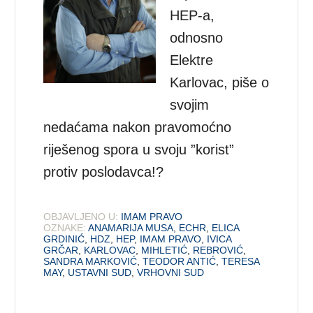
HEP-a,
odnosno
Elektre
Karlovac, piše o
svojim
nedaćama nakon pravomoćno
riješenog spora u svoju ”korist”
protiv poslodavca!?
OBJAVLJENO U:
IMAM PRAVO
OZNAKE:
ANAMARIJA MUSA
,
ECHR
,
ELICA
GRDINIĆ
,
HDZ
,
HEP
,
IMAM PRAVO
,
IVICA
GRČAR
,
KARLOVAC
,
MIHLETIĆ
,
REBROVIĆ
,
SANDRA MARKOVIĆ
,
TEODOR ANTIĆ
,
TERESA
MAY
,
USTAVNI SUD
,
VRHOVNI SUD