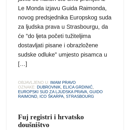
Le Monda izjavu Guida Raimonda,
novog predsjednika Europskog suda
za ljudska prava u Strasbourgu, da
će ”do ljeta početi tužiteljima
dostavljati pisane i obrazložene
sudske odluke” umjesto pisamca u
[…]
OBJAVLJENO U:
IMAM PRAVO
OZNAKE:
DUBROVNIK
,
ELICA GRDINIĆ
,
EUROPSKI SUD ZA LJUDSKA PRAVA
,
GUIDO
RAIMOND
,
ICO ŠKARPA
,
STRASBOURG
Fuj registri i hrvatsko
doušništvo