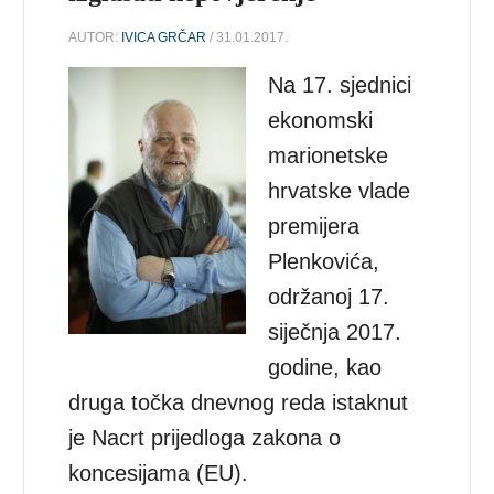
AUTOR:
IVICA GRČAR
/ 31.01.2017.
Na 17. sjednici
ekonomski
marionetske
hrvatske vlade
premijera
Plenkovića,
održanoj 17.
siječnja 2017.
godine, kao
druga točka dnevnog reda istaknut
je Nacrt prijedloga zakona o
koncesijama (EU).