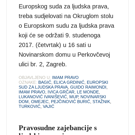
Europskog suda za ljudska prava,
treba sudjelovati na Okruglom stolu
o Europskom sudu za ljudska prava
koji će se održati 9. studenoga
2017. (četvrtak) u 16 sati u
Novinarskom domu u Perkovčevoj
ulici br. 2, Zagreb.
OBJAVLJENO U:
IMAM PRAVO
OZNAKE:
BAGIĆ
,
ELICA GRDINIĆ
,
EUROPSKI
SUD ZA LJUDSKA PRAVA
,
GUIDO RAIMONDI
,
IMAM PRAVO
,
IVICA GRČAR
,
LE MONDE
,
LUKANOVIĆ IVANIŠEVIĆ
,
MUP
,
NOVINARSKI
DOM
,
OMEJEC
,
PEJČINOVIĆ BURIĆ
,
STAŽNIK
,
TURKOVIĆ
,
VAJIĆ
Pravosudne zajebancije s