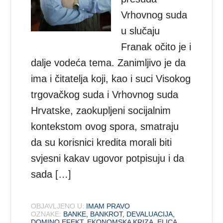
Vrhovnog suda
u slučaju
Franak očito je i
dalje vodeća tema. Zanimljivo je da
ima i čitatelja koji, kao i suci Visokog
trgovačkog suda i Vrhovnog suda
Hrvatske, zaokupljeni socijalnim
kontekstom ovog spora, smatraju
da su korisnici kredita morali biti
svjesni kakav ugovor potpisuju i da
sada […]
OBJAVLJENO U:
IMAM PRAVO
OZNAKE:
BANKE
,
BANKROT
,
DEVALUACIJA
,
DOMINO EFEKT
,
EKONOMSKA KRIZA
,
ELICA