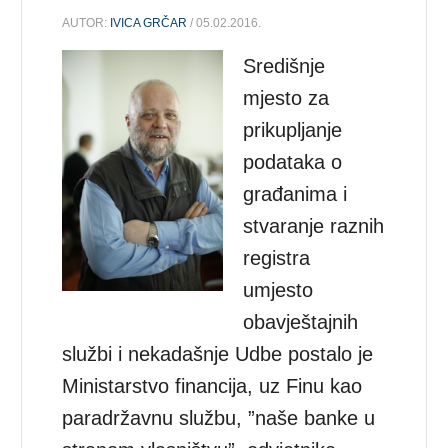
AUTOR:
IVICA GRČAR
/ 05.02.2016.
Središnje
mjesto za
prikupljanje
podataka o
građanima i
stvaranje raznih
registra
umjesto
obavještajnih
službi i nekadašnje Udbe postalo je
Ministarstvo financija, uz Finu kao
paradržavnu službu, ”naše banke u