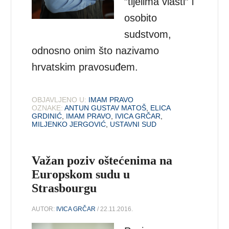
”tijelima vlasti” i
osobito
sudstvom,
odnosno onim što nazivamo
hrvatskim pravosuđem.
OBJAVLJENO U:
IMAM PRAVO
OZNAKE:
ANTUN GUSTAV MATOŠ
,
ELICA
GRDINIĆ
,
IMAM PRAVO
,
IVICA GRČAR
,
MILJENKO JERGOVIĆ
,
USTAVNI SUD
Važan poziv oštećenima na
Europskom sudu u
Strasbourgu
AUTOR:
IVICA GRČAR
/ 22.11.2016.