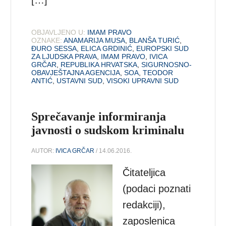
OBJAVLJENO U:
IMAM PRAVO
OZNAKE:
ANAMARIJA MUSA
,
BLANŠA TURIĆ
,
ĐURO SESSA
,
ELICA GRDINIĆ
,
EUROPSKI SUD
ZA LJUDSKA PRAVA
,
IMAM PRAVO
,
IVICA
GRČAR
,
REPUBLIKA HRVATSKA
,
SIGURNOSNO-
OBAVJEŠTAJNA AGENCIJA
,
SOA
,
TEODOR
ANTIĆ
,
USTAVNI SUD
,
VISOKI UPRAVNI SUD
Sprečavanje informiranja
javnosti o sudskom kriminalu
AUTOR:
IVICA GRČAR
/ 14.06.2016.
Čitateljica
(podaci poznati
redakciji),
zaposlenica