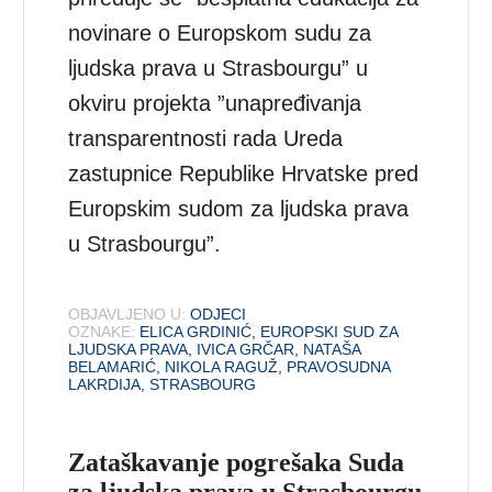
novinare o Europskom sudu za
ljudska prava u Strasbourgu” u
okviru projekta ”unapređivanja
transparentnosti rada Ureda
zastupnice Republike Hrvatske pred
Europskim sudom za ljudska prava
u Strasbourgu”.
OBJAVLJENO U:
ODJECI
OZNAKE:
ELICA GRDINIĆ
,
EUROPSKI SUD ZA
LJUDSKA PRAVA
,
IVICA GRČAR
,
NATAŠA
BELAMARIĆ
,
NIKOLA RAGUŽ
,
PRAVOSUDNA
LAKRDIJA
,
STRASBOURG
Zataškavanje pogrešaka Suda
za ljudska prava u Strasbourgu