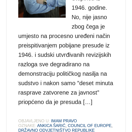
1946. godine.
No, nije jasno
zbog čega je
umjesto na procesno uređeni način
preispitivanjem pobijane presude iz
1946. i sudski utvrđivanih revizijskih
razloga sve degradirano na
demonstraciju političkog nasilja na
sudstvo i nakon samo ”deset minuta
rasprave zatvorene za javnost”
priopćeno da je presuda […]
OBJAVLJENO U:
IMAM PRAVO
OZNAKE:
ANKICA ŠARIĆ
,
COUNCIL OF EUROPE
,
DRŽAVNO ODVJETNIŠTVO REPUBLIKE