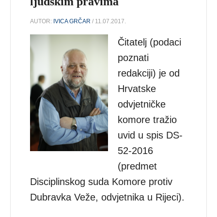
ljudskim pravima
AUTOR:
IVICA GRČAR
/ 11.07.2017.
Čitatelj (podaci
poznati
redakciji) je od
Hrvatske
odvjetničke
komore tražio
uvid u spis DS-
52-2016
(predmet
Disciplinskog suda Komore protiv
Dubravka Veže, odvjetnika u Rijeci).