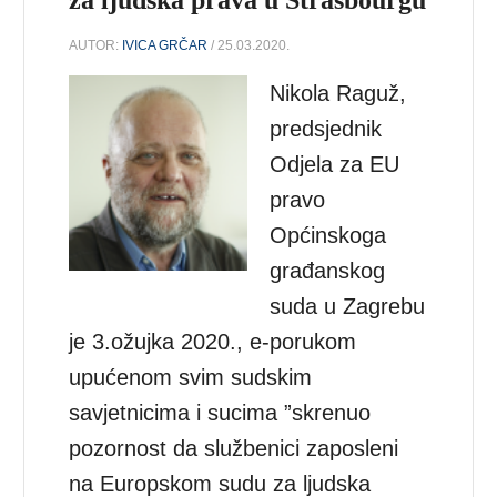
AUTOR:
IVICA GRČAR
/ 25.03.2020.
Nikola Raguž,
predsjednik
Odjela za EU
pravo
Općinskoga
građanskog
suda u Zagrebu
je 3.ožujka 2020., e-porukom
upućenom svim sudskim
savjetnicima i sucima ”skrenuo
pozornost da službenici zaposleni
na Europskom sudu za ljudska