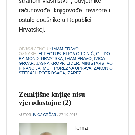
stranom vlasništvu”, odvjetnike,
računovođe, knjigovođe, revizore i
ostale doušnike u Republici
Hrvatskoj.
OBJAVLJENO U:
IMAM PRAVO
OZNAKE:
EFFECTUS
,
ELICA GRDINIĆ
,
GUIDO
RAIMOND
,
HRVATSKA
,
IMAM PRAVO
,
IVICA
GRČAR
,
JASNA KROPF
,
LIDER
,
MINISTARSTVO
FINANCIJA
,
MUP
,
POREZNA UPRAVA
,
ZAKON O
STEČAJU POTROŠAČA
,
ZAREZ
Zemljišne knjige nisu
vjerodostojne (2)
AUTOR:
IVICA GRČAR
/ 27.10.2015.
Tema