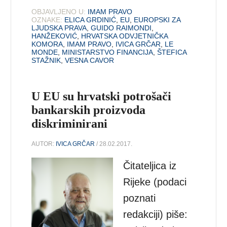
OBJAVLJENO U:
IMAM PRAVO
OZNAKE:
ELICA GRDINIĆ
,
EU
,
EUROPSKI ZA
LJUDSKA PRAVA
,
GUIDO RAIMONDI
,
HANŽEKOVIĆ
,
HRVATSKA ODVJETNIČKA
KOMORA
,
IMAM PRAVO
,
IVICA GRČAR
,
LE
MONDE
,
MINISTARSTVO FINANCIJA
,
ŠTEFICA
STAŽNIK
,
VESNA CAVOR
U EU su hrvatski potrošači
bankarskih proizvoda
diskriminirani
AUTOR:
IVICA GRČAR
/ 28.02.2017.
Čitateljica iz
Rijeke (podaci
poznati
redakciji) piše: