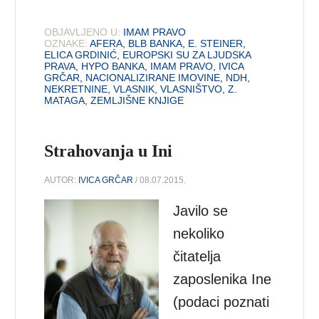
OBJAVLJENO U:
IMAM PRAVO
OZNAKE:
AFERA
,
BLB BANKA
,
E. STEINER
,
ELICA GRDINIĆ
,
EUROPSKI SU ZA LJUDSKA
PRAVA
,
HYPO BANKA
,
IMAM PRAVO
,
IVICA
GRČAR
,
NACIONALIZIRANE IMOVINE
,
NDH
,
NEKRETNINE
,
VLASNIK
,
VLASNIŠTVO
,
Z.
MATAGA
,
ZEMLJIŠNE KNJIGE
Strahovanja u Ini
AUTOR:
IVICA GRČAR
/ 08.07.2015.
Javilo se
nekoliko
čitatelja
zaposlenika Ine
(podaci poznati