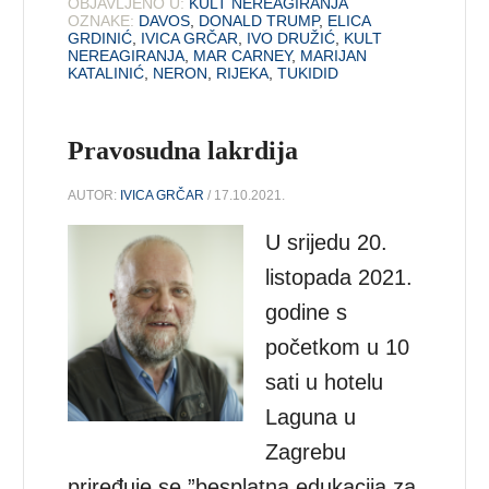
OBJAVLJENO U:
KULT NEREAGIRANJA
OZNAKE:
DAVOS
,
DONALD TRUMP
,
ELICA
GRDINIĆ
,
IVICA GRČAR
,
IVO DRUŽIĆ
,
KULT
NEREAGIRANJA
,
MAR CARNEY
,
MARIJAN
KATALINIĆ
,
NERON
,
RIJEKA
,
TUKIDID
Pravosudna lakrdija
AUTOR:
IVICA GRČAR
/ 17.10.2021.
U srijedu 20.
listopada 2021.
godine s
početkom u 10
sati u hotelu
Laguna u
Zagrebu
priređuje se ”besplatna edukacija za