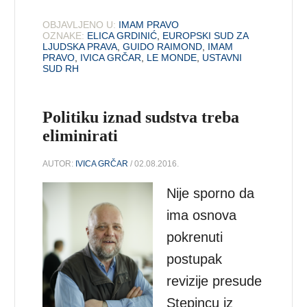
OBJAVLJENO U:
IMAM PRAVO
OZNAKE:
ELICA GRDINIĆ
,
EUROPSKI SUD ZA
LJUDSKA PRAVA
,
GUIDO RAIMOND
,
IMAM
PRAVO
,
IVICA GRČAR
,
LE MONDE
,
USTAVNI
SUD RH
Politiku iznad sudstva treba
eliminirati
AUTOR:
IVICA GRČAR
/ 02.08.2016.
Nije sporno da
ima osnova
pokrenuti
postupak
revizije presude
Stepincu iz