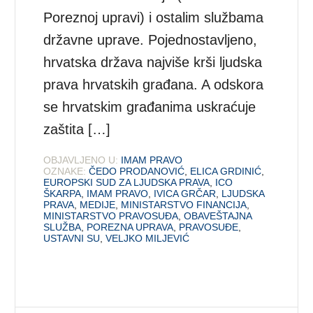
Poreznoj upravi) i ostalim službama
državne uprave. Pojednostavljeno,
hrvatska država najviše krši ljudska
prava hrvatskih građana. A odskora
se hrvatskim građanima uskraćuje
zaštita […]
OBJAVLJENO U:
IMAM PRAVO
OZNAKE:
ČEDO PRODANOVIĆ
,
ELICA GRDINIĆ
,
EUROPSKI SUD ZA LJUDSKA PRAVA
,
ICO
ŠKARPA
,
IMAM PRAVO
,
IVICA GRČAR
,
LJUDSKA
PRAVA
,
MEDIJE
,
MINISTARSTVO FINANCIJA
,
MINISTARSTVO PRAVOSUĐA
,
OBAVEŠTAJNA
SLUŽBA
,
POREZNA UPRAVA
,
PRAVOSUĐE
,
USTAVNI SU
,
VELJKO MILJEVIĆ