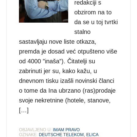
redakciji s
obzirom na to
da se u toj tvrtki
stalno
sastavljaju nove liste otkaza,
premda je dosad već otpušteno više
od 4000 ”inaša”). Čitatelji su
zabrinuti jer su, kako kažu, u
dnevnom tisku izašli novinski članci
o tome da Ina ubrzano (ras)prodaje
svoje nekretnine (hotele, stanove,
[…]
OBJAVLJENO U:
IMAM PRAVO
OZNAKE:
DEUTSCHE TELEKOM
,
ELICA