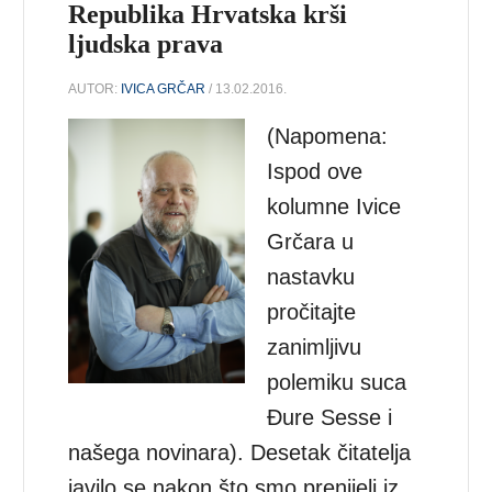
Republika Hrvatska krši
ljudska prava
AUTOR:
IVICA GRČAR
/ 13.02.2016.
(Napomena:
Ispod ove
kolumne Ivice
Grčara u
nastavku
pročitajte
zanimljivu
polemiku suca
Đure Sesse i
našega novinara). Desetak čitatelja
javilo se nakon što smo prenijeli iz