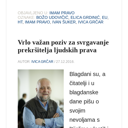
OBJAVLJENO U:
IMAM PRAVO
OZNAKE:
BOŽO UDOVIČIĆ
,
ELICA GRDINIĆ
,
EU
,
HT
,
IMAM PRAVO
,
IVAN ŠUKER
,
IVICA GRČAR
Vrlo važan poziv za svrgavanje
prekršitelja ljudskih prava
AUTOR:
IVICA GRČAR
/ 27.12.2016.
Blagdani su, a
čitatelji i u
blagdanske
dane pišu o
svojim
nevoljama s