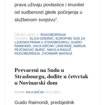
prava uživaju povlastice i imunitet
od sudbenosti glede počinjenja u
službenom svojstvu”.
OBJAVLJENO U:
ROGOBORENJA
OZNAKE:
ELICA GRDINIĆ
,
EUROPSKI SUD ZA
LJUDSKA PRAVA U STRASBOURGU
,
GUIDO
RAIMONDI
,
IVICA GRČAR
,
LEMONDE
,
MARIJA
PEJČINOVIĆ-BURIĆ
,
NIKOLA RAGUŽ
,
ROGOBORENJA
,
ZVONIMIR MATAGA
Prevareni na Sudu u
Strasbourgu, dođite u četvrtak
u Novinarski dom
AUTOR:
IVICA GRČAR
/ 07.11.2017.
Guido Raimondi, predsjednik