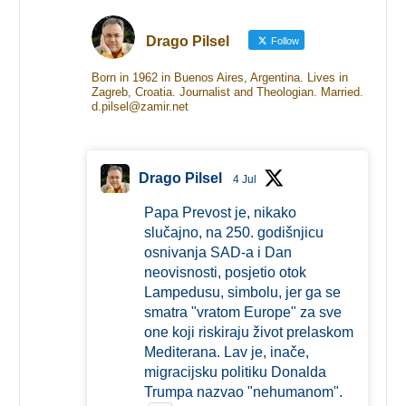
Drago Pilsel
Follow
Born in 1962 in Buenos Aires, Argentina. Lives in
Zagreb, Croatia. Journalist and Theologian. Married.
d.pilsel@zamir.net
Drago Pilsel
4 Jul
Papa Prevost je, nikako
slučajno, na 250. godišnjicu
osnivanja SAD-a i Dan
neovisnosti, posjetio otok
Lampedusu, simbolu, jer ga se
smatra "vratom Europe" za sve
one koji riskiraju život prelaskom
Mediterana. Lav je, inače,
migracijsku politiku Donalda
Trumpa nazvao "nehumanom".