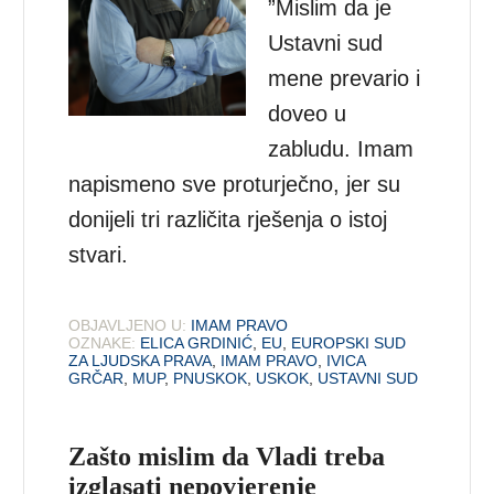
”Mislim da je
Ustavni sud
mene prevario i
doveo u
zabludu. Imam
napismeno sve proturječno, jer su
donijeli tri različita rješenja o istoj
stvari.
OBJAVLJENO U:
IMAM PRAVO
OZNAKE:
ELICA GRDINIĆ
,
EU
,
EUROPSKI SUD
ZA LJUDSKA PRAVA
,
IMAM PRAVO
,
IVICA
GRČAR
,
MUP
,
PNUSKOK
,
USKOK
,
USTAVNI SUD
Zašto mislim da Vladi treba
izglasati nepovjerenje