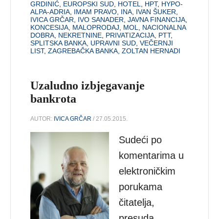
GRDINIĆ
,
EUROPSKI SUD
,
HOTEL
,
HPT
,
HYPO-
ALPA-ADRIA
,
IMAM PRAVO
,
INA
,
IVAN ŠUKER
,
IVICA GRČAR
,
IVO SANADER
,
JAVNA FINANCIJA
,
KONCESIJA
,
MALOPRODAJ
,
MOL
,
NACIONALNA
DOBRA
,
NEKRETNINE
,
PRIVATIZACIJA
,
PTT
,
SPLITSKA BANKA
,
UPRAVNI SUD
,
VEČERNJI
LIST
,
ZAGREBAČKA BANKA
,
ZOLTAN HERNADI
Uzaludno izbjegavanje
bankrota
AUTOR:
IVICA GRČAR
/ 27.05.2015.
Sudeći po
komentarima u
elektroničkim
porukama
čitatelja,
presuda