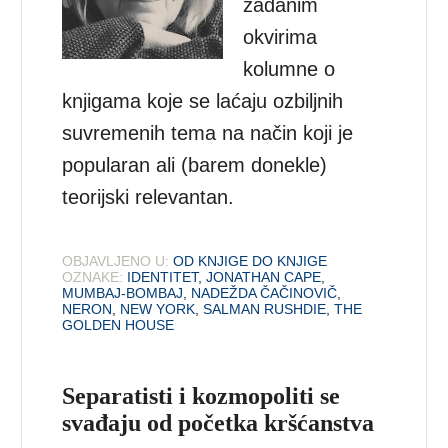
zadanim
okvirima
kolumne o
knjigama koje se laćaju ozbiljnih
suvremenih tema na način koji je
popularan ali (barem donekle)
teorijski relevantan.
OBJAVLJENO U:
OD KNJIGE DO KNJIGE
OZNAKE:
IDENTITET
,
JONATHAN CAPE
,
MUMBAJ-BOMBAJ
,
NADEŽDA ČAČINOVIČ
,
NERON
,
NEW YORK
,
SALMAN RUSHDIE
,
THE
GOLDEN HOUSE
Separatisti i kozmopoliti se
svađaju od početka kršćanstva