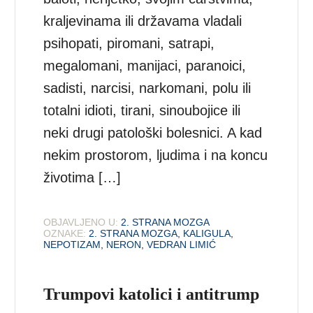
kraljevinama ili državama vladali
psihopati, piromani, satrapi,
megalomani, manijaci, paranoici,
sadisti, narcisi, narkomani, polu ili
totalni idioti, tirani, sinoubojice ili
neki drugi patološki bolesnici. A kad
nekim prostorom, ljudima i na koncu
životima […]
OBJAVLJENO U:
2. STRANA MOZGA
OZNAKE:
2. STRANA MOZGA
,
KALIGULA
,
NEPOTIZAM
,
NERON
,
VEDRAN LIMIĆ
Trumpovi katolici i antitrump