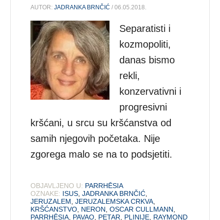
AUTOR:
JADRANKA BRNČIĆ
/ 06.05.2018.
Separatisti i
kozmopoliti,
danas bismo
rekli,
konzervativni i
progresivni
kršćani, u srcu su kršćanstva od
samih njegovih početaka. Nije
zgorega malo se na to podsjetiti.
OBJAVLJENO U:
PARRHĒSIA
OZNAKE:
ISUS
,
JADRANKA BRNČIĆ
,
JERUZALEM
,
JERUZALEMSKA CRKVA
,
KRŠĆANSTVO
,
NERON
,
OSCAR CULLMANN
,
PARRHĒSIA
,
PAVAO
,
PETAR
,
PLINIJE
,
RAYMOND