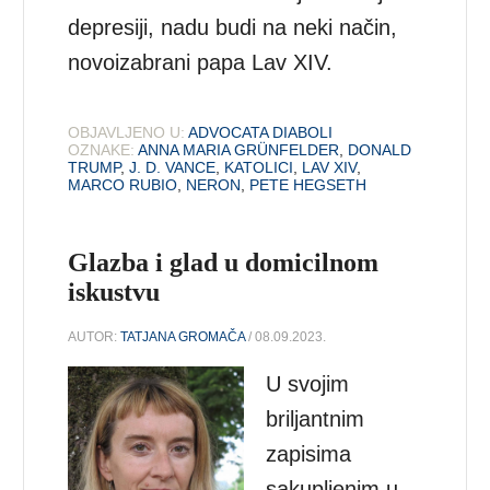
depresiji, nadu budi na neki način,
novoizabrani papa Lav XIV.
OBJAVLJENO U:
ADVOCATA DIABOLI
OZNAKE:
ANNA MARIA GRÜNFELDER
,
DONALD
TRUMP
,
J. D. VANCE
,
KATOLICI
,
LAV XIV
,
MARCO RUBIO
,
NERON
,
PETE HEGSETH
Glazba i glad u domicilnom
iskustvu
AUTOR:
TATJANA GROMAČA
/ 08.09.2023.
U svojim
briljantnim
zapisima
sakupljenim u