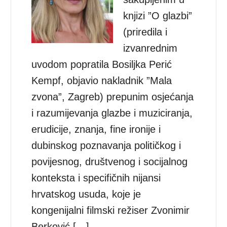
knjizi ”O glazbi”
(priredila i
izvanrednim
uvodom popratila Bosiljka Perić
Kempf, objavio nakladnik ”Mala
zvona”, Zagreb) prepunim osjećanja
i razumijevanja glazbe i muziciranja,
erudicije, znanja, fine ironije i
dubinskog poznavanja političkog i
povijesnog, društvenog i socijalnog
konteksta i specifičnih nijansi
hrvatskog usuda, koje je
kongenijalni filmski režiser Zvonimir
Berković […]