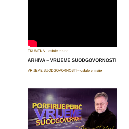
EKUMENA – ostale tribine
ARHIVA – VRIJEME SUODGOVORNOSTI
VRIJEME SUODGOVORNOSTI – ostale emisije