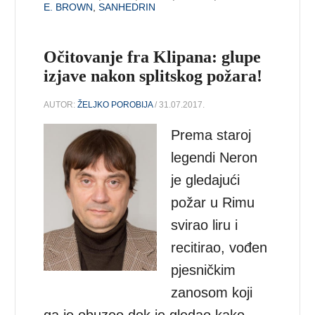
E. BROWN
,
SANHEDRIN
Očitovanje fra Klipana: glupe
izjave nakon splitskog požara!
AUTOR:
ŽELJKO POROBIJA
/ 31.07.2017.
Prema staroj
legendi Neron
je gledajući
požar u Rimu
svirao liru i
recitirao, vođen
pjesničkim
zanosom koji