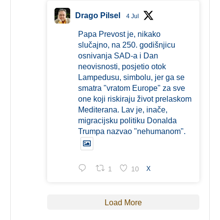
Drago Pilsel
4 Jul
Papa Prevost je, nikako
slučajno, na 250. godišnjicu
osnivanja SAD-a i Dan
neovisnosti, posjetio otok
Lampedusu, simbolu, jer ga se
smatra "vratom Europe" za sve
one koji riskiraju život prelaskom
Mediterana. Lav je, inače,
migracijsku politiku Donalda
Trumpa nazvao "nehumanom".
1
10
X
Load More