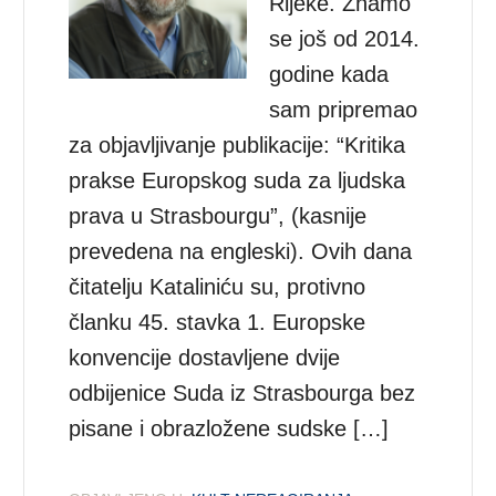
Rijeke. Znamo
se još od 2014.
godine kada
sam pripremao
za objavljivanje publikacije: “Kritika
prakse Europskog suda za ljudska
prava u Strasbourgu”, (kasnije
prevedena na engleski). Ovih dana
čitatelju Kataliniću su, protivno
članku 45. stavka 1. Europske
konvencije dostavljene dvije
odbijenice Suda iz Strasbourga bez
pisane i obrazložene sudske […]