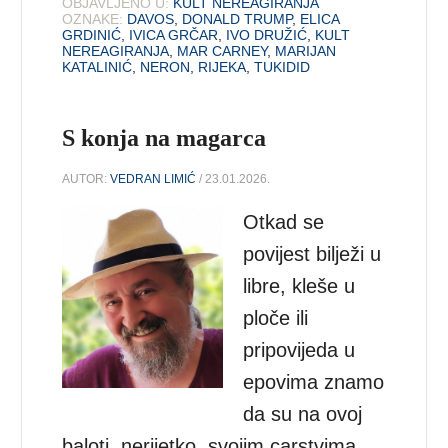
OBJAVLJENO U:
KULT NEREAGIRANJA
OZNAKE:
DAVOS
,
DONALD TRUMP
,
ELICA
GRDINIĆ
,
IVICA GRČAR
,
IVO DRUŽIĆ
,
KULT
NEREAGIRANJA
,
MAR CARNEY
,
MARIJAN
KATALINIĆ
,
NERON
,
RIJEKA
,
TUKIDID
S konja na magarca
AUTOR:
VEDRAN LIMIĆ
/ 23.01.2026.
Otkad se
povijest bilježi u
libre, kleše u
ploče ili
pripovijeda u
epovima znamo
da su na ovoj
baloti, nerijetko, svojim carstvima,