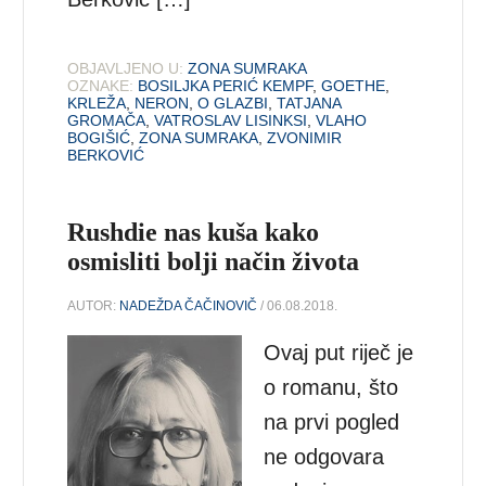
OBJAVLJENO U:
ZONA SUMRAKA
OZNAKE:
BOSILJKA PERIĆ KEMPF
,
GOETHE
,
KRLEŽA
,
NERON
,
O GLAZBI
,
TATJANA
GROMAČA
,
VATROSLAV LISINKSI
,
VLAHO
BOGIŠIĆ
,
ZONA SUMRAKA
,
ZVONIMIR
BERKOVIĆ
Rushdie nas kuša kako
osmisliti bolji način života
AUTOR:
NADEŽDA ČAČINOVIČ
/ 06.08.2018.
Ovaj put riječ je
o romanu, što
na prvi pogled
ne odgovara