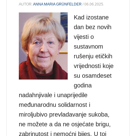
AUTOR:
ANNA MARIA GRÜNFELDER
/ 06.06.2025.
Kad izostane
dan bez novih
vijesti o
sustavnom
rušenju etičkih
vrijednosti koje
su osamdeset
godina
nadahnjivale i unaprijedile
međunarodnu solidarnost i
miroljubivo prevladavanje sukoba,
ne možete a da ne osjećate brigu,
zabrinutost i nemoćni bijes. U toj