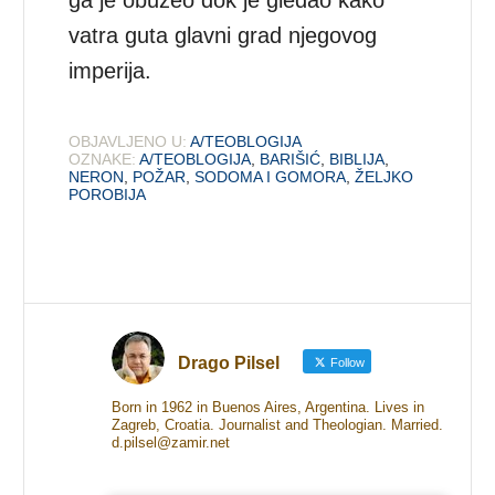
ga je obuzeo dok je gledao kako
vatra guta glavni grad njegovog
imperija.
OBJAVLJENO U:
A/TEOBLOGIJA
OZNAKE:
A/TEOBLOGIJA
,
BARIŠIĆ
,
BIBLIJA
,
NERON
,
POŽAR
,
SODOMA I GOMORA
,
ŽELJKO
POROBIJA
Drago Pilsel
Follow
Born in 1962 in Buenos Aires, Argentina. Lives in
Zagreb, Croatia. Journalist and Theologian. Married.
d.pilsel@zamir.net