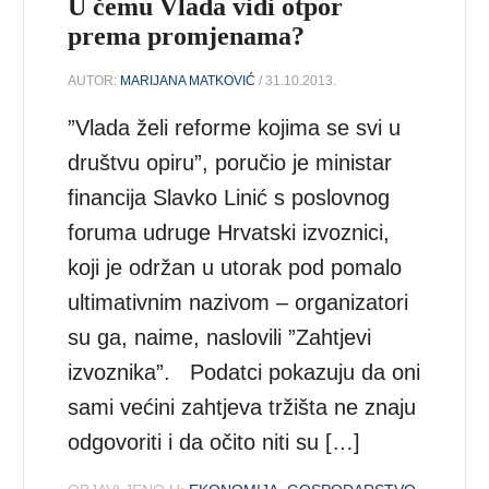
U čemu Vlada vidi otpor
prema promjenama?
AUTOR:
MARIJANA MATKOVIĆ
/ 31.10.2013.
”Vlada želi reforme kojima se svi u
društvu opiru”, poručio je ministar
financija Slavko Linić s poslovnog
foruma udruge Hrvatski izvoznici,
koji je održan u utorak pod pomalo
ultimativnim nazivom – organizatori
su ga, naime, naslovili ”Zahtjevi
izvoznika”. Podatci pokazuju da oni
sami većini zahtjeva tržišta ne znaju
odgovoriti i da očito niti su […]