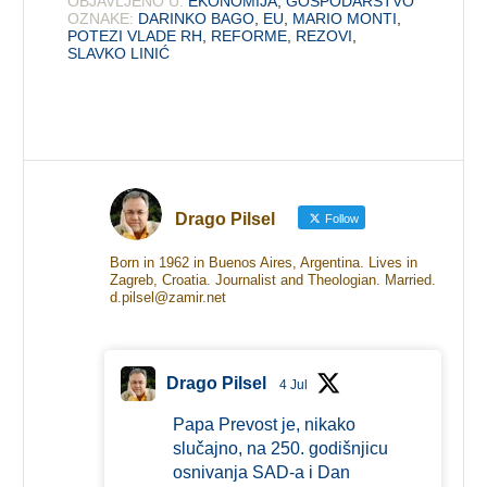
OBJAVLJENO U:
EKONOMIJA
,
GOSPODARSTVO
OZNAKE:
DARINKO BAGO
,
EU
,
MARIO MONTI
,
POTEZI VLADE RH
,
REFORME
,
REZOVI
,
SLAVKO LINIĆ
Drago Pilsel
Follow
Born in 1962 in Buenos Aires, Argentina. Lives in
Zagreb, Croatia. Journalist and Theologian. Married.
d.pilsel@zamir.net
Drago Pilsel
4 Jul
Papa Prevost je, nikako
slučajno, na 250. godišnjicu
osnivanja SAD-a i Dan