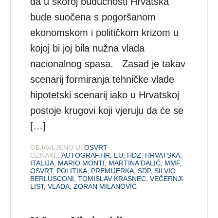
da u skoroj budućnosti Hrvatska
bude suočena s pogoršanom
ekonomskom i političkom krizom u
kojoj bi joj bila nužna vlada
nacionalnog spasa. Zasad je takav
scenarij formiranja tehničke vlade
hipotetski scenarij iako u Hrvatskoj
postoje krugovi koji vjeruju da će se
[…]
OBJAVLJENO U:
OSVRT
OZNAKE:
AUTOGRAF.HR
,
EU
,
HDZ
,
HRVATSKA
,
ITALIJA
,
MARIO MONTI
,
MARTINA DALIĆ
,
MMF
,
OSVRT
,
POLITIKA
,
PREMIJERKA
,
SDP
,
SILVIO
BERLUSCONI
,
TOMISLAV KRASNEC
,
VEČERNJI
LIST
,
VLADA
,
ZORAN MILANOVIĆ