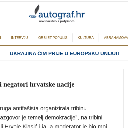
I
INTERVJU
ORBI ET POPULIS
KULTURA
ABRAHAMOVA
UKRAJINA ČIM PRIJE U EUROPSKU UNIJU!!
i negatori hrvatske nacije
uga antifašista organizirala tribinu
azgovor je temelj demokracije”, na tribini
i Hrvoje Klasić i ja, a moderator je bio moj