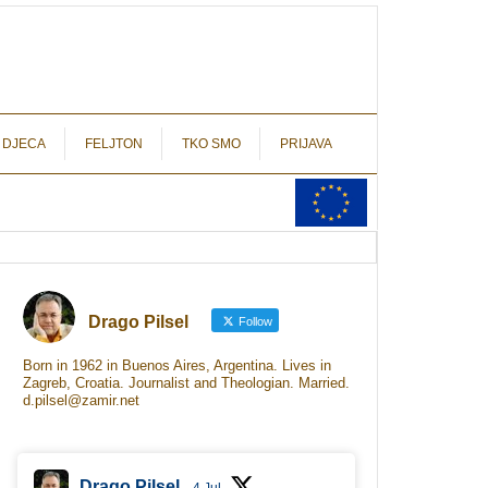
autograf.hr
novinarstvo s potpisom
 DJECA
FELJTON
TKO SMO
PRIJAVA
Drago Pilsel
Follow
Born in 1962 in Buenos Aires, Argentina. Lives in
Zagreb, Croatia. Journalist and Theologian. Married.
d.pilsel@zamir.net
Drago Pilsel