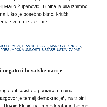
elj Mario Županović. Tribina je bila iznimno
a i, što je posebno bitno, kritički
prema svemu i svakome.
NJO TUĐMAN
,
HRVOJE KLASIĆ
,
MARIO ŽUPANOVIĆ
,
,
PRESUMPCIJA UMNOSTI
,
USTAŠE
,
USTAV
,
ZADAR
,
i negatori hrvatske nacije
uga antifašista organizirala tribinu
azgovor je temelj demokracije”, na tribini
i Hrvoje Klasić i ja, a moderator je bio moj