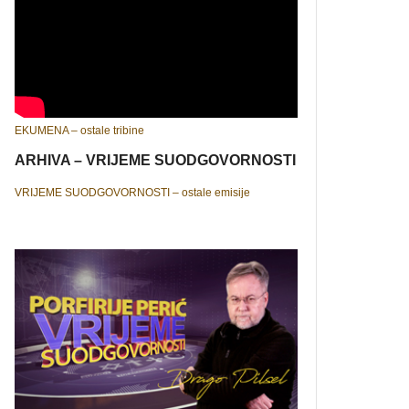
EKUMENA – ostale tribine
ARHIVA – VRIJEME SUODGOVORNOSTI
VRIJEME SUODGOVORNOSTI – ostale emisije