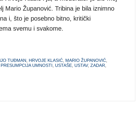
elj Mario Županović. Tribina je bila iznimno
a i, što je posebno bitno, kritički
prema svemu i svakome.
NJO TUĐMAN
,
HRVOJE KLASIĆ
,
MARIO ŽUPANOVIĆ
,
,
PRESUMPCIJA UMNOSTI
,
USTAŠE
,
USTAV
,
ZADAR
,