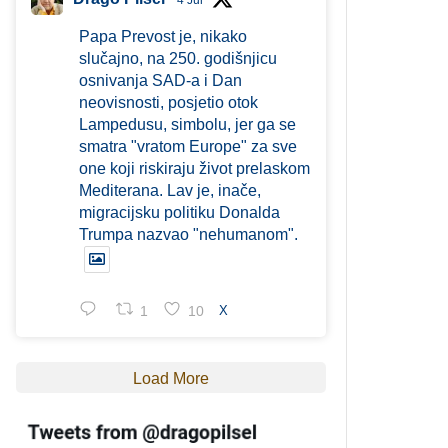
4 Jul
Papa Prevost je, nikako
slučajno, na 250. godišnjicu
osnivanja SAD-a i Dan
neovisnosti, posjetio otok
Lampedusu, simbolu, jer ga se
smatra "vratom Europe" za sve
one koji riskiraju život prelaskom
Mediterana. Lav je, inače,
migracijsku politiku Donalda
Trumpa nazvao "nehumanom".
1
10
X
Load More