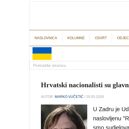
NASLOVNICA
KOLUMNE
OSVRT
ODJEC
Hrvatski nacionalisti su glavn
AUTOR:
MARKO VUČETIĆ
/ 20.05.2026.
U Zadru je Udr
naslovljenu ”R
smo sudjeloval