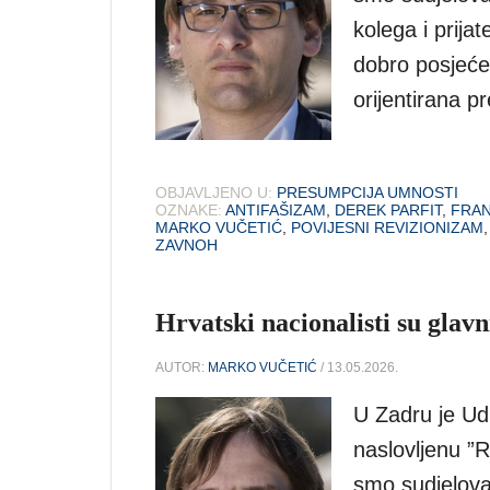
kolega i prijat
dobro posjećen
orijentirana 
OBJAVLJENO U:
PRESUMPCIJA UMNOSTI
OZNAKE:
ANTIFAŠIZAM
,
DEREK PARFIT
,
FRA
MARKO VUČETIĆ
,
POVIJESNI REVIZIONIZAM
ZAVNOH
Hrvatski nacionalisti su glavn
AUTOR:
MARKO VUČETIĆ
/ 13.05.2026.
U Zadru je Udr
naslovljenu ”R
smo sudjeloval