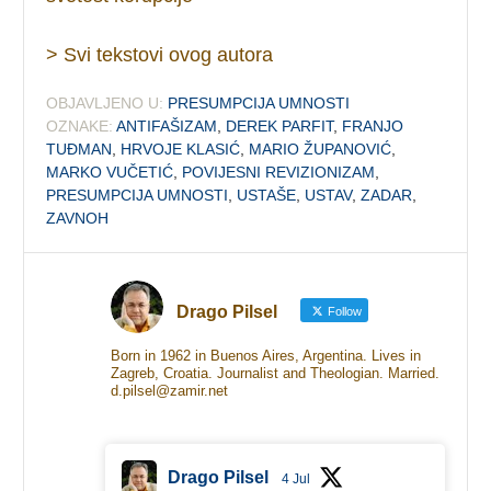
> Svi tekstovi ovog autora
OBJAVLJENO U:
PRESUMPCIJA UMNOSTI
OZNAKE:
ANTIFAŠIZAM
,
DEREK PARFIT
,
FRANJO
TUĐMAN
,
HRVOJE KLASIĆ
,
MARIO ŽUPANOVIĆ
,
MARKO VUČETIĆ
,
POVIJESNI REVIZIONIZAM
,
PRESUMPCIJA UMNOSTI
,
USTAŠE
,
USTAV
,
ZADAR
,
ZAVNOH
Drago Pilsel
Follow
Born in 1962 in Buenos Aires, Argentina. Lives in
Zagreb, Croatia. Journalist and Theologian. Married.
d.pilsel@zamir.net
Drago Pilsel
4 Jul