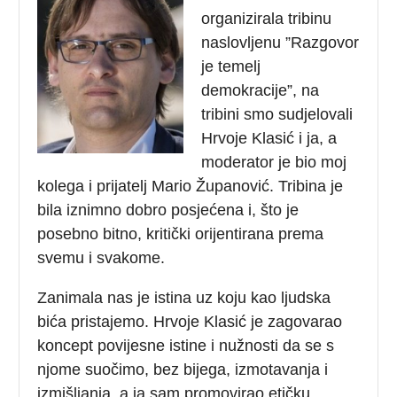
organizirala tribinu
naslovljenu ”Razgovor
je temelj
demokracije”, na
tribini smo sudjelovali
Hrvoje Klasić i ja, a
moderator je bio moj
kolega i prijatelj Mario Županović. Tribina je
bila iznimno dobro posjećena i, što je
posebno bitno, kritički orijentirana prema
svemu i svakome.
Zanimala nas je istina uz koju kao ljudska
bića pristajemo. Hrvoje Klasić je zagovarao
koncept povijesne istine i nužnosti da se s
njome suočimo, bez bijega, izmotavanja i
izmišljanja, a ja sam promovirao etičku