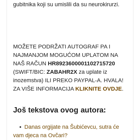
gubitnika koji su umislili da su neurokirurzi.
MOŽETE PODRŽATI AUTOGRAF PA I
NAJMANJOM MOGUĆOM UPLATOM NA
NAŠ RAČUN
HR8923600001102715720
(SWIFT/BIC:
ZABAHR2X
za uplate iz
inozemstva) ILI PREKO PAYPAL-A. HVALA!
ZA VIŠE INFORMACIJA
KLIKNITE OVDJE
.
Još tekstova ovog autora:
•
Danas orgijate na Šubićevcu, sutra će
vam djeca na Ovčari?