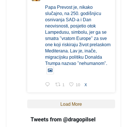
Papa Prevost je, nikako
slučajno, na 250. godišnjicu
osnivanja SAD-a i Dan
neovisnosti, posjetio otok
Lampedusu, simbolu, jer ga se
smatra "vratom Europe" za sve
one koji riskiraju život prelaskom
Mediterana. Lav je, inače,
migracijsku politiku Donalda
Trumpa nazvao "nehumanom".
1
10
X
Load More