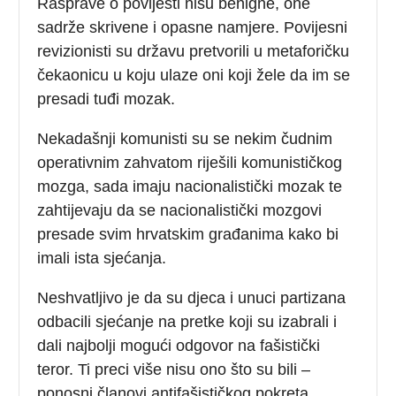
Rasprave o povijesti nisu benigne, one
sadrže skrivene i opasne namjere. Povijesni
revizionisti su državu pretvorili u metaforičku
čekaonicu u koju ulaze oni koji žele da im se
presadi tuđi mozak.
Nekadašnji komunisti su se nekim čudnim
operativnim zahvatom riješili komunističkog
mozga, sada imaju nacionalistički mozak te
zahtijevaju da se nacionalistički mozgovi
presade svim hrvatskim građanima kako bi
imali ista sjećanja.
Neshvatljivo je da su djeca i unuci partizana
odbacili sjećanje na pretke koji su izabrali i
dali najbolji mogući odgovor na fašistički
teror. Ti preci više nisu ono što su bili –
ponosni članovi antifašističkog pokreta.