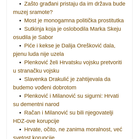
•
Zašto građani pristaju da im država bude
muzej sramote?
•
Most je monogamna politička prostitutka
•
Sutkinja koja je oslobodila Marka Skeju
osudila je Sabor
•
Piće i kekse je Dalija Orešković dala,
pjenu luda nije uzela
•
Plenković želi Hrvatsku vojsku pretvoriti
u stranačku vojsku
•
Slavenka Drakulić je zahtijevala da
budemo vođeni dobrotom
•
Plenković i Milanović su sigurni: Hrvati
su dementni narod
•
Račan i Milanović su bili njegovatelji
HDZ-ove korupcije
•
Hrvate, očito, ne zanima moralnost, već
svetost korupcije