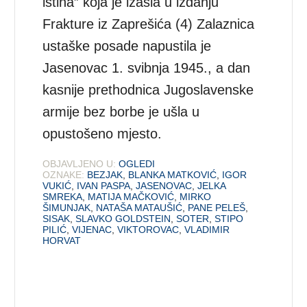
istina” koja je izašla u izdanju
Frakture iz Zaprešića (4) Zalaznica
ustaške posade napustila je
Jasenovac 1. svibnja 1945., a dan
kasnije prethodnica Jugoslavenske
armije bez borbe je ušla u
opustošeno mjesto.
OBJAVLJENO U:
OGLEDI
OZNAKE:
BEZJAK
,
BLANKA MATKOVIĆ
,
IGOR
VUKIĆ
,
IVAN PASPA
,
JASENOVAC
,
JELKA
SMREKA
,
MATIJA MAČKOVIĆ
,
MIRKO
ŠIMUNJAK
,
NATAŠA MATAUŠIĆ
,
PANE PELEŠ
,
SISAK
,
SLAVKO GOLDSTEIN
,
SOTER
,
STIPO
PILIĆ
,
VIJENAC
,
VIKTOROVAC
,
VLADIMIR
HORVAT