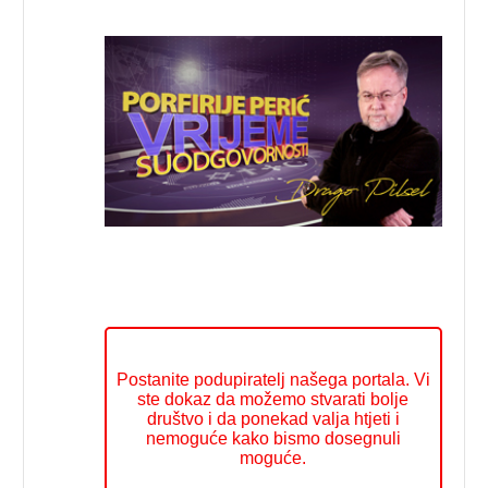
Postanite podupiratelj našega portala. Vi
ste dokaz da možemo stvarati bolje
društvo i da ponekad valja htjeti i
nemoguće kako bismo dosegnuli
moguće.