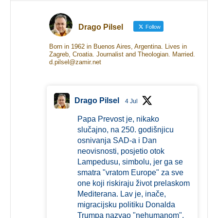
Drago Pilsel
Follow
Born in 1962 in Buenos Aires, Argentina. Lives in
Zagreb, Croatia. Journalist and Theologian. Married.
d.pilsel@zamir.net
Drago Pilsel
4 Jul
Papa Prevost je, nikako
slučajno, na 250. godišnjicu
osnivanja SAD-a i Dan
neovisnosti, posjetio otok
Lampedusu, simbolu, jer ga se
smatra "vratom Europe" za sve
one koji riskiraju život prelaskom
Mediterana. Lav je, inače,
migracijsku politiku Donalda
Trumpa nazvao "nehumanom".