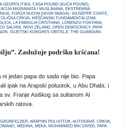
A GEOPOLITIKA
,
CASA POUND (KUĆA POUND)
,
ACIJA MIGRANATA I MUSLIMANA
,
EKSTREMNA
NIJA
,
FORZA NUOVA (NOVA SNAGA)
,
GIUSEPPE CONTE
,
TOLIČKA CRKVA
,
KRŠĆANSKI FUNDAMENTALIZAM
,
OLICA
,
LA FAMIGLIA CRISTIANA
,
LORENZO FONTANA
,
O SALVINI
,
NOVI ZELAND
,
OPEN DEMOCRACY
,
PAPA
NON
,
SVJETSKI KONGRES OBITELJI
,
THE GUARDIAN
pilju”. Zaslužuje podršku kršćana!
a ni jedan papa do sada nije bio. Papa
 ali ipak na Arapski poluotok, u Abu Dhabi, i
a sv. Franje Asiškog sa sultanom Al
rskih ratova.
A GRÜNFELDER
,
ARAPSKI POLUOTOK
,
AUTOGRAF
,
CRKVA
,
ROMANO
,
MEDINA
,
MEKA
,
MOHAMMED BIN ZAYED
,
PAPA