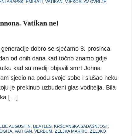
ENI ARAPSKI EMIRATI
,
VATIKAN
,
VJEKOSLAV CVRLJE
nnona. Vatikan ne!
e generacije dobro se sjećamo 8. prosinca
jedan od onih dana kad točno znamo gdje
nutku kad su mediji objavili smrt Johna
am sjedio na podu svoje sobe i slušao neku
koju je prekinuo uzbuđeni glas voditelja. Bila
ička […]
LIJE AUGUSTIN
,
BEATLES
,
KRŠĆANSKA SADAŠNJOST
,
OGIJA
,
VATIKAN
,
VERBUM
,
ŽELJKA MARKIĆ
,
ŽELJKO