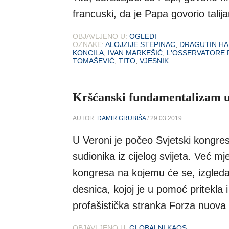
francuski, da je Papa govorio talija
OBJAVLJENO U:
OGLEDI
OZNAKE:
ALOJZIJE STEPINAC
,
DRAGUTIN HA
KONCILA
,
IVAN MARKEŠIĆ
,
L'OSSERVATORE
TOMAŠEVIĆ
,
TITO
,
VJESNIK
Kršćanski fundamentalizam 
AUTOR:
DAMIR GRUBIŠA
/ 29.03.2019.
U Veroni je počeo Svjetski kongres
sudionika iz cijelog svijeta. Već mj
kongresa na kojemu će se, izgleda,
desnica, kojoj je u pomoć pritekla 
profašistička stranka Forza nuov
OBJAVLJENO U:
GLOBALNI KAOS