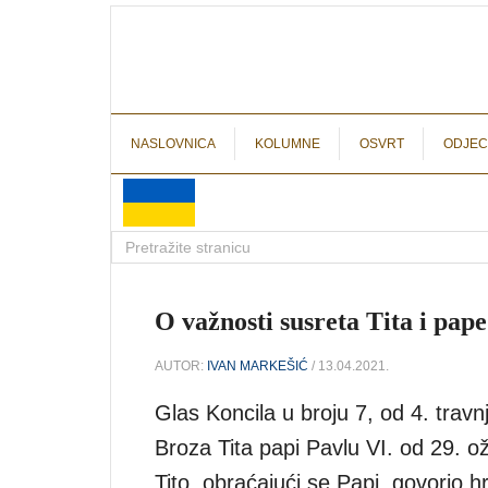
NASLOVNICA
KOLUMNE
OSVRT
ODJEC
O važnosti susreta Tita i pape
AUTOR:
IVAN MARKEŠIĆ
/ 13.04.2021.
Glas Koncila u broju 7, od 4. travn
Broza Tita papi Pavlu VI. od 29. ož
Tito, obraćajući se Papi, govorio 