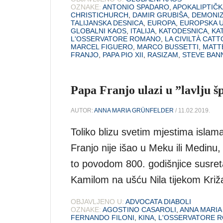
OZNAKE:
ANTONIO SPADARO
,
APOKALIPTIČK
CHRISTICHURCH
,
DAMIR GRUBIŠA
,
DEMONIZ
TALIJANSKA DESNICA
,
EUROPA
,
EUROPSKA U
GLOBALNI KAOS
,
ITALIJA
,
KATODESNICA
,
KA
L'OSSERVATORE ROMANO
,
LA CIVILTÀ CATT
MARCEL FIGUERO
,
MARCO BUSSETTI
,
MATTE
FRANJO
,
PAPA PIO XII
,
RASIZAM
,
STEVE BAN
Papa Franjo ulazi u ”lavlju š
AUTOR:
ANNA MARIA GRÜNFELDER
/ 11.02.2019.
Toliko blizu svetim mjestima islam
Franjo nije išao u Meku ili Medinu,
to povodom 800. godišnjice susret
Kamilom na ušću Nila tijekom Križa
OBJAVLJENO U:
ADVOCATA DIABOLI
OZNAKE:
AGOSTINO CASAROLI
,
ANNA MARI
FERNANDO FILONI
,
KINA
,
L'OSSERVATORE 