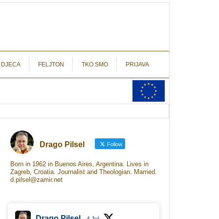
autograf.hr
novinarstvo s potpisom
 DJECA
FELJTON
TKO SMO
PRIJAVA
Drago Pilsel
Follow
Born in 1962 in Buenos Aires, Argentina. Lives in
Zagreb, Croatia. Journalist and Theologian. Married.
d.pilsel@zamir.net
Drago Pilsel