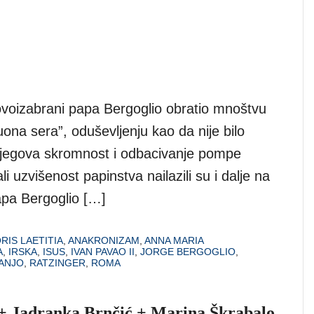
voizabrani papa Bergoglio obratio mnoštvu
na sera”, oduševljenju kao da nije bilo
 njegova skromnost i odbacivanje pompe
li uzvišenost papinstva nailazili su i dalje na
papa Bergoglio […]
RIS LAETITIA
,
ANAKRONIZAM
,
ANNA MARIA
A
,
IRSKA
,
ISUS
,
IVAN PAVAO II
,
JORGE BERGOGLIO
,
RANJO
,
RATZINGER
,
ROMA
 + Jadranka Brnčić + Marina Škrabalo