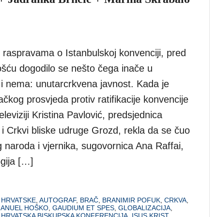
m raspravama o Istanbulskoj konvenciji, pred
ošću dogodilo se nešto čega inače u
 i nema: unutarcrkvena javnost. Kada je
kog prosvjeda protiv ratifikacije konvencije
eleviziji Kristina Pavlović, predsjednica
i Crkvi bliske udruge Grozd, rekla da se čuo
 naroda i vjernika, sugovornica Ana Raffai,
ogija […]
 HRVATSKE
,
AUTOGRAF
,
BRAČ
,
BRANIMIR POFUK
,
CRKVA
,
ANUEL HOŠKO
,
GAUDIUM ET SPES
,
GLOBALIZACIJA
,
,
HRVATSKA BISKUPSKA KONFERENCIJA
,
ISUS KRIST
,