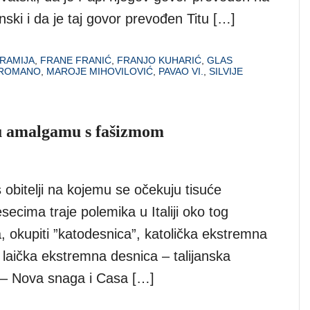
nski i da je taj govor prevođen Titu […]
RAMIJA
,
FRANE FRANIĆ
,
FRANJO KUHARIĆ
,
GLAS
 ROMANO
,
MAROJE MIHOVILOVIĆ
,
PAVAO VI.
,
SILVIJE
u amalgamu s fašizmom
 obitelji na kojemu se očekuju tisuće
esecima traje polemika u Italiji oko tog
 okupiti ”katodesnica”, katolička ekstremna
i laička ekstremna desnica – talijanska
a – Nova snaga i Casa […]