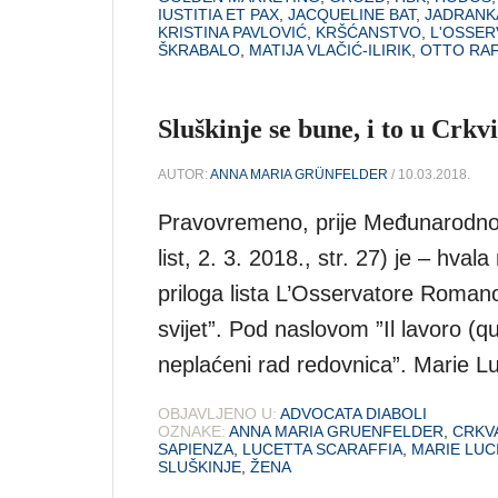
IUSTITIA ET PAX
,
JACQUELINE BAT
,
JADRANK
KRISTINA PAVLOVIĆ
,
KRŠĆANSTVO
,
L'OSSE
ŠKRABALO
,
MATIJA VLAČIĆ-ILIRIK
,
OTTO RAF
Sluškinje se bune, i to u Crkvi
AUTOR:
ANNA MARIA GRÜNFELDER
/ 10.03.2018.
Pravovremeno, prije Međunarodnog 
list, 2. 3. 2018., str. 27) je – hv
priloga lista L’Osservatore Roma
svijet”. Pod naslovom ”Il lavoro (q
neplaćeni rad redovnica”. Marie Lu
OBJAVLJENO U:
ADVOCATA DIABOLI
OZNAKE:
ANNA MARIA GRUENFELDER
,
CRKV
SAPIENZA
,
LUCETTA SCARAFFIA
,
MARIE LUC
SLUŠKINJE
,
ŽENA