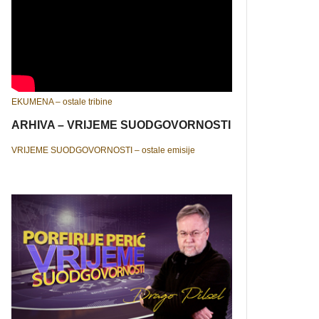
EKUMENA – ostale tribine
ARHIVA – VRIJEME SUODGOVORNOSTI
VRIJEME SUODGOVORNOSTI – ostale emisije