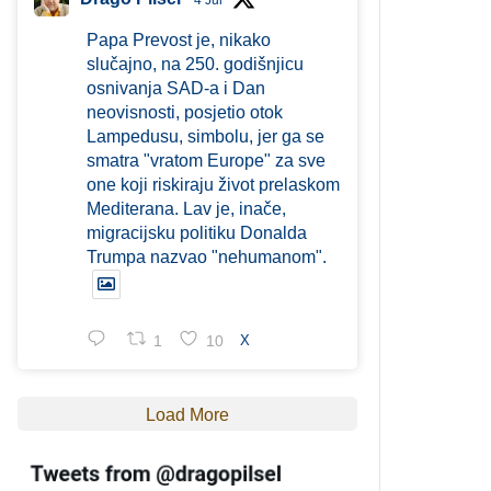
4 Jul
Papa Prevost je, nikako
slučajno, na 250. godišnjicu
osnivanja SAD-a i Dan
neovisnosti, posjetio otok
Lampedusu, simbolu, jer ga se
smatra "vratom Europe" za sve
one koji riskiraju život prelaskom
Mediterana. Lav je, inače,
migracijsku politiku Donalda
Trumpa nazvao "nehumanom".
1
10
X
Load More