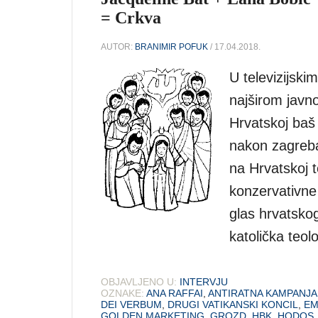
= Crkva
AUTOR:
BRANIMIR POFUK
/ 17.04.2018.
U televizijski
najširom javn
Hrvatskoj baš
nakon zagrebač
na Hrvatskoj t
konzervativne 
glas hrvatskog
katolička teol
OBJAVLJENO U:
INTERVJU
OZNAKE:
ANA RAFFAI
,
ANTIRATNA KAMPANJA
DEI VERBUM
,
DRUGI VATIKANSKI KONCIL
,
EM
GOLDEN MARKETING
,
GROZD
,
HBK
,
HODOS