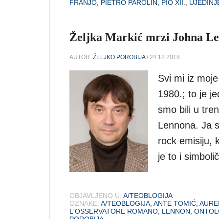
FRANJO
,
PIETRO PAROLIN
,
PIO XII.
,
UJEDINJ
Željka Markić mrzi Johna Le
AUTOR:
ŽELJKO POROBIJA
/ 24.12.2018.
Svi mi iz moj
1980.; to je 
smo bili u tre
Lennona. Ja s
rock emisiju, 
je to i simbol
OBJAVLJENO U:
A/TEOBLOGIJA
OZNAKE:
A/TEOBLOGIJA
,
ANTE TOMIĆ
,
AURE
L'OSSERVATORE ROMANO
,
LENNON
,
ONTOL