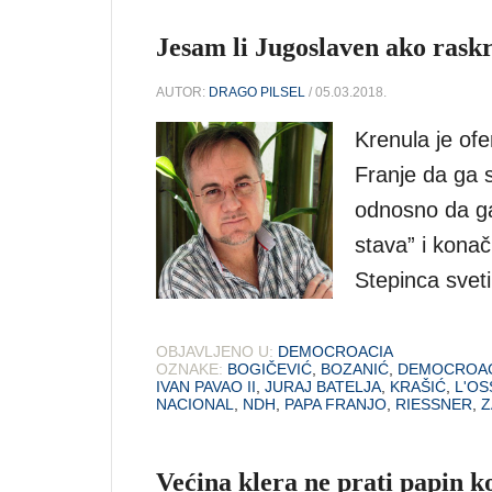
Jesam li Jugoslaven ako rask
AUTOR:
DRAGO PILSEL
/ 05.03.2018.
Krenula je ofe
Franje da ga se
odnosno da ga
stava” i konač
Stepinca svet
OBJAVLJENO U:
DEMOCROACIA
OZNAKE:
BOGIČEVIĆ
,
BOZANIĆ
,
DEMOCROAC
IVAN PAVAO II
,
JURAJ BATELJA
,
KRAŠIĆ
,
L'O
NACIONAL
,
NDH
,
PAPA FRANJO
,
RIESSNER
,
Z
Većina klera ne prati papin 