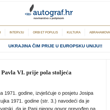
I
INTERVJU
ORBI ET POPULIS
KULTURA
ABRAHAMOVA
UKRAJINA ČIM PRIJE U EUROPSKU UNIJU!!
 Pavla VI. prije pola stoljeća
ja 1971. godine, izvješćuje o posjetu Josipa
ujka 1971. godine (str. 3.) navodeći da je
hrvatski, da je Papi njegov govor prevođen na