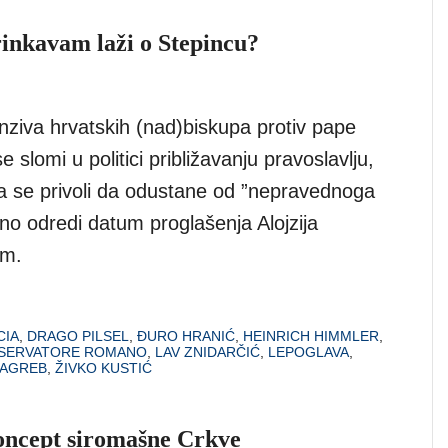
rinkavam laži o Stepincu?
nziva hrvatskih (nad)biskupa protiv pape
 slomi u politici približavanju pravoslavlju,
 se privoli da odustane od ”nepravednoga
no odredi datum proglašenja Alojzija
im.
IA
,
DRAGO PILSEL
,
ĐURO HRANIĆ
,
HEINRICH HIMMLER
,
SSERVATORE ROMANO
,
LAV ZNIDARČIĆ
,
LEPOGLAVA
,
AGREB
,
ŽIVKO KUSTIĆ
koncept siromašne Crkve