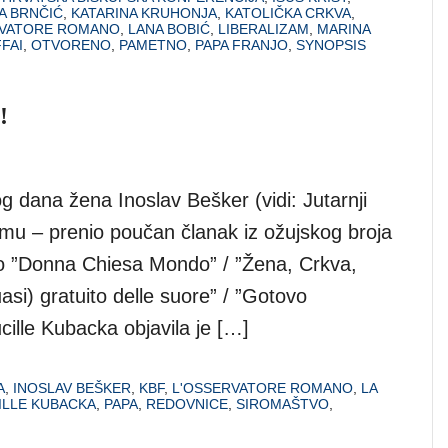
A BRNČIĆ
,
KATARINA KRUHONJA
,
KATOLIČKA CRKVA
,
RVATORE ROMANO
,
LANA BOBIĆ
,
LIBERALIZAM
,
MARINA
FAI
,
OTVORENO
,
PAMETNO
,
PAPA FRANJO
,
SYNOPSIS
!
dana žena Inoslav Bešker (vidi: Jutarnji
ala mu – prenio poučan članak iz ožujskog broja
no ”Donna Chiesa Mondo” / ”Žena, Crkva,
uasi) gratuito delle suore” / ”Gotovo
cille Kubacka objavila je […]
A
,
INOSLAV BEŠKER
,
KBF
,
L'OSSERVATORE ROMANO
,
LA
ILLE KUBACKA
,
PAPA
,
REDOVNICE
,
SIROMAŠTVO
,