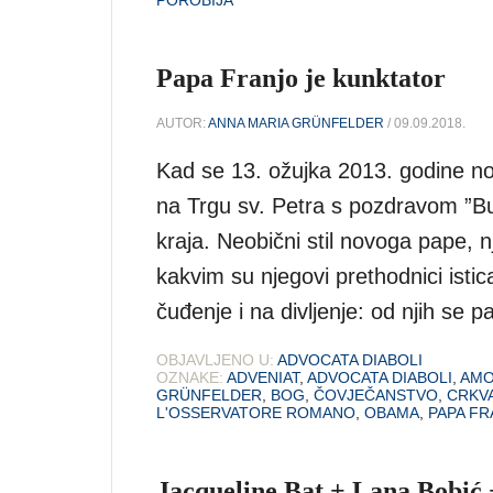
POROBIJA
Papa Franjo je kunktator
AUTOR:
ANNA MARIA GRÜNFELDER
/ 09.09.2018.
Kad se 13. ožujka 2013. godine no
na Trgu sv. Petra s pozdravom ”Buo
kraja. Neobični stil novoga pape,
kakvim su njegovi prethodnici istica
čuđenje i na divljenje: od njih se 
OBJAVLJENO U:
ADVOCATA DIABOLI
OZNAKE:
ADVENIAT
,
ADVOCATA DIABOLI
,
AMO
GRÜNFELDER
,
BOG
,
ČOVJEČANSTVO
,
CRKV
L'OSSERVATORE ROMANO
,
OBAMA
,
PAPA F
Jacqueline Bat + Lana Bobić