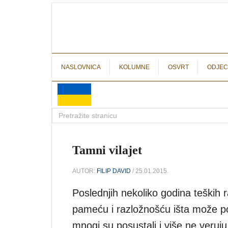
NASLOVNICA
KOLUMNE
OSVRT
ODJEC
Tamni vilajet
AUTOR:
FILIP DAVID
/ 25.01.2015.
Poslednjih nekoliko godina teških r
pameću i razložnošću išta može popr
mnogi su posustali i više ne veruj