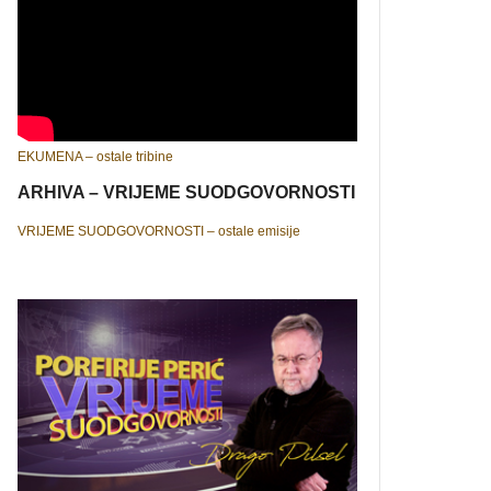
EKUMENA – ostale tribine
ARHIVA – VRIJEME SUODGOVORNOSTI
VRIJEME SUODGOVORNOSTI – ostale emisije