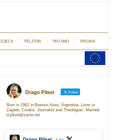
autograf.hr
novinarstvo s potpisom
 DJECA
FELJTON
TKO SMO
PRIJAVA
Drago Pilsel
Follow
Born in 1962 in Buenos Aires, Argentina. Lives in
Zagreb, Croatia. Journalist and Theologian. Married.
d.pilsel@zamir.net
Drago Pilsel