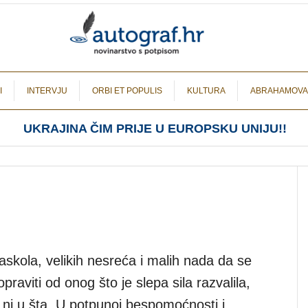
I
INTERVJU
ORBI ET POPULIS
KULTURA
ABRAHAMOVA
UKRAJINA ČIM PRIJE U EUROPSKU UNIJU!!
askola, velikih nesreća i malih nada da se
aviti od onog što je slepa sila razvalila,
u ni u šta. U potpunoj bespomoćnosti i