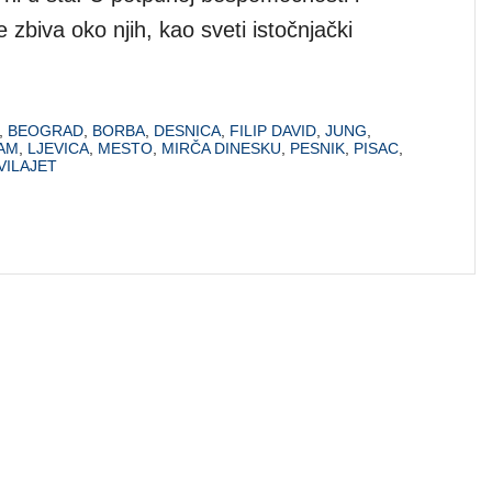
zbiva oko njih, kao sveti istočnjački
,
BEOGRAD
,
BORBA
,
DESNICA
,
FILIP DAVID
,
JUNG
,
AM
,
LJEVICA
,
MESTO
,
MIRČA DINESKU
,
PESNIK
,
PISAC
,
VILAJET