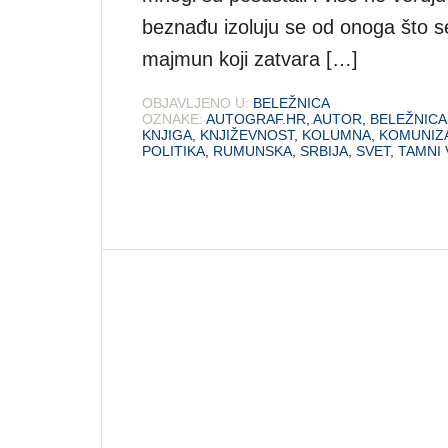
beznađu izoluju se od onoga što se 
majmun koji zatvara […]
OBJAVLJENO U:
BELEŽNICA
OZNAKE:
AUTOGRAF.HR
,
AUTOR
,
BELEŽNICA
KNJIGA
,
KNJIŽEVNOST
,
KOLUMNA
,
KOMUNIZ
POLITIKA
,
RUMUNSKA
,
SRBIJA
,
SVET
,
TAMNI 