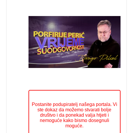
Postanite podupiratelj našega portala. Vi
ste dokaz da možemo stvarati bolje
društvo i da ponekad valja htjeti i
nemoguće kako bismo dosegnuli
moguće.