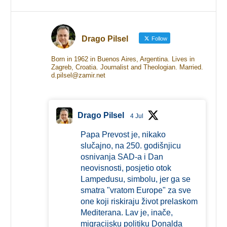
Drago Pilsel
Follow
Born in 1962 in Buenos Aires, Argentina. Lives in
Zagreb, Croatia. Journalist and Theologian. Married.
d.pilsel@zamir.net
Drago Pilsel
4 Jul
Papa Prevost je, nikako
slučajno, na 250. godišnjicu
osnivanja SAD-a i Dan
neovisnosti, posjetio otok
Lampedusu, simbolu, jer ga se
smatra "vratom Europe" za sve
one koji riskiraju život prelaskom
Mediterana. Lav je, inače,
migracijsku politiku Donalda