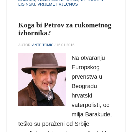
LISINSKI
,
VRIJEME I VJEČNOST
Koga bi Petrov za rukometnog
izbornika?
AUTOR:
ANTE TOMIĆ
/ 16.01.2016.
Na otvaranju
Europskog
prvenstva u
Beogradu
hrvatski
vaterpolisti, od
milja Barakude,
teško su poraženi od Srbije