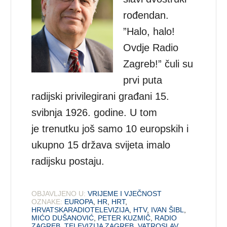
rođendan.
”Halo, halo!
Ovdje Radio
Zagreb!” čuli su
prvi puta
radijski privilegirani građani 15.
svibnja 1926. godine. U tom
je trenutku još samo 10 europskih i
ukupno 15 država svijeta imalo
radijsku postaju.
OBJAVLJENO U:
VRIJEME I VJEČNOST
OZNAKE:
EUROPA
,
HR
,
HRT
,
HRVATSKARADIOTELEVIZIJA
,
HTV
,
IVAN ŠIBL
,
MIĆO DUŠANOVIĆ
,
PETER KUZMIČ
,
RADIO
ZAGREB
,
TELEVIZIJA ZAGREB
,
VATROSLAV