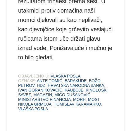
rezultatom trinaest prema šest. U
utakmici protiv domaćina naši
momci djelovali su kao neplivači,
kao djevojčice koje grčevito veslajući
ručicama istom uče držati glavu
iznad vode. Ponižavajuće i mučno je
to bilo gledati.
OBJAVLJENO U:
VLAŠKA POSLA
OZNAKE:
ANTE TOMIĆ
,
BARAKUDE
,
BOŽO
PETROV
,
HDZ
,
HRVATSKA NARODNA BANKA
,
IVAN GORAN KOVAČIĆ
,
KAUBOJE
,
KINOLOŠKI
SAVEZ
,
MAGAZIN
,
MIĆO DUŠANOVIĆ
,
MINISTARSTVO FINANCIJA
,
MORH
,
MOST
,
NIKOLA GRMOJA
,
TOMISLAV KARAMARKO
,
VLAŠKA POSLA