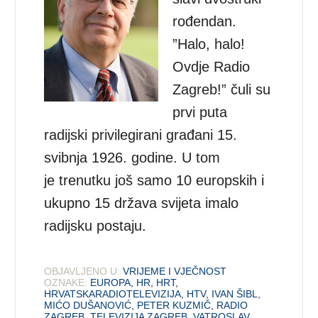
rođendan.
”Halo, halo!
Ovdje Radio
Zagreb!” čuli su
prvi puta
radijski privilegirani građani 15.
svibnja 1926. godine. U tom
je trenutku još samo 10 europskih i
ukupno 15 država svijeta imalo
radijsku postaju.
OBJAVLJENO U:
VRIJEME I VJEČNOST
OZNAKE:
EUROPA
,
HR
,
HRT
,
HRVATSKARADIOTELEVIZIJA
,
HTV
,
IVAN ŠIBL
,
MIĆO DUŠANOVIĆ
,
PETER KUZMIČ
,
RADIO
ZAGREB
,
TELEVIZIJA ZAGREB
,
VATROSLAV