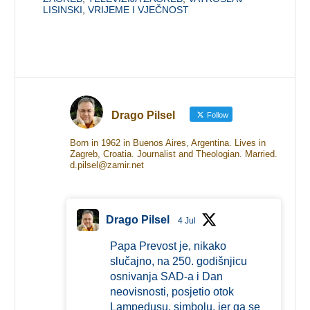
LISINSKI
,
VRIJEME I VJEČNOST
Drago Pilsel
Follow
Born in 1962 in Buenos Aires, Argentina. Lives in
Zagreb, Croatia. Journalist and Theologian. Married.
d.pilsel@zamir.net
Drago Pilsel
4 Jul
Papa Prevost je, nikako
slučajno, na 250. godišnjicu
osnivanja SAD-a i Dan
neovisnosti, posjetio otok
Lampedusu, simbolu, jer ga se