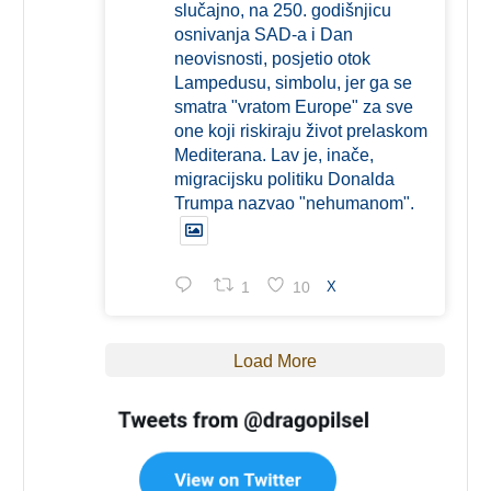
slučajno, na 250. godišnjicu
osnivanja SAD-a i Dan
neovisnosti, posjetio otok
Lampedusu, simbolu, jer ga se
smatra "vratom Europe" za sve
one koji riskiraju život prelaskom
Mediterana. Lav je, inače,
migracijsku politiku Donalda
Trumpa nazvao "nehumanom".
1
10
X
Load More