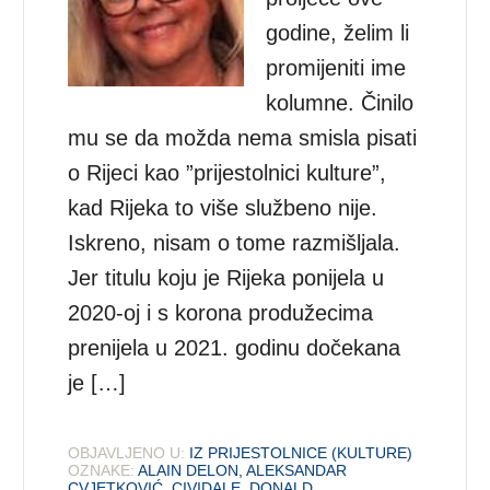
godine, želim li
promijeniti ime
kolumne. Činilo
mu se da možda nema smisla pisati
o Rijeci kao ”prijestolnici kulture”,
kad Rijeka to više službeno nije.
Iskreno, nisam o tome razmišljala.
Jer titulu koju je Rijeka ponijela u
2020-oj i s korona produžecima
prenijela u 2021. godinu dočekana
je […]
OBJAVLJENO U:
IZ PRIJESTOLNICE (KULTURE)
OZNAKE:
ALAIN DELON
,
ALEKSANDAR
CVJETKOVIĆ
,
CIVIDALE
,
DONALD