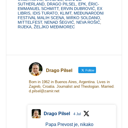
SUTHERLAND
,
DRAGO PILSEL
,
EPK
,
ÉRIC-
EMMANUEL SCHMITT
,
ERVIN DUBROVIĆ
,
EX
LIBRIS
,
IDIS TURATO
,
KLIMT
,
MEĐUNARODNI
FESTIVAL MALIH SCENA
,
MIRKO SOLDANO
,
MITTELFEST
,
NENAD ŠEGVIĆ
,
NEVA ROŠIĆ
,
RIJEKA
,
ŽELJKO MEĐIMOREC
Drago Pilsel
Follow
Born in 1962 in Buenos Aires, Argentina. Lives in
Zagreb, Croatia. Journalist and Theologian. Married.
d.pilsel@zamir.net
Drago Pilsel
4 Jul
Papa Prevost je, nikako