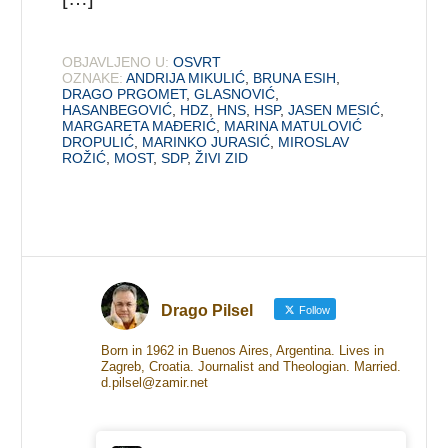
OBJAVLJENO U:
OSVRT
OZNAKE:
ANDRIJA MIKULIĆ
,
BRUNA ESIH
,
DRAGO PRGOMET
,
GLASNOVIĆ
,
HASANBEGOVIĆ
,
HDZ
,
HNS
,
HSP
,
JASEN MESIĆ
,
MARGARETA MAĐERIĆ
,
MARINA MATULOVIĆ
DROPULIĆ
,
MARINKO JURASIĆ
,
MIROSLAV
ROŽIĆ
,
MOST
,
SDP
,
ŽIVI ZID
Drago Pilsel
Follow
Born in 1962 in Buenos Aires, Argentina. Lives in
Zagreb, Croatia. Journalist and Theologian. Married.
d.pilsel@zamir.net