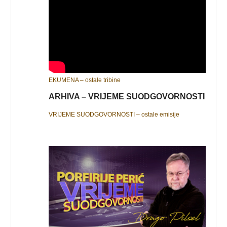
EKUMENA – ostale tribine
ARHIVA – VRIJEME SUODGOVORNOSTI
VRIJEME SUODGOVORNOSTI – ostale emisije