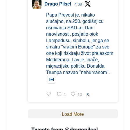
Drago Pilsel
4 Jul
Papa Prevost je, nikako
slučajno, na 250. godišnjicu
osnivanja SAD-a i Dan
neovisnosti, posjetio otok
Lampedusu, simbolu, jer ga se
smatra "vratom Europe" za sve
one koji riskiraju život prelaskom
Mediterana. Lav je, inače,
migracijsku politiku Donalda
Trumpa nazvao "nehumanom".
1
10
X
Load More