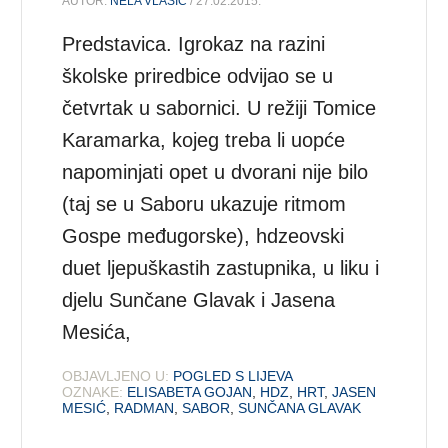
AUTOR:
NELA VLAŠIĆ
/ 27.02.2015.
Predstavica. Igrokaz na razini
školske priredbice odvijao se u
četvrtak u sabornici. U režiji Tomice
Karamarka, kojeg treba li uopće
napominjati opet u dvorani nije bilo
(taj se u Saboru ukazuje ritmom
Gospe međugorske), hdzeovski
duet ljepuškastih zastupnika, u liku i
djelu Sunčane Glavak i Jasena
Mesića,
OBJAVLJENO U:
POGLED S LIJEVA
OZNAKE:
ELISABETA GOJAN
,
HDZ
,
HRT
,
JASEN
MESIĆ
,
RADMAN
,
SABOR
,
SUNČANA GLAVAK