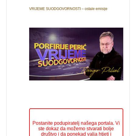
VRIJEME SUODGOVORNOSTI – ostale emisije
Postanite podupiratelj našega portala. Vi
ste dokaz da možemo stvarati bolje
društvo i da ponekad valja htjeti i