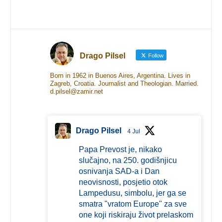
Drago Pilsel
Follow
Born in 1962 in Buenos Aires, Argentina. Lives in
Zagreb, Croatia. Journalist and Theologian. Married.
d.pilsel@zamir.net
Drago Pilsel
4 Jul
Papa Prevost je, nikako
slučajno, na 250. godišnjicu
osnivanja SAD-a i Dan
neovisnosti, posjetio otok
Lampedusu, simbolu, jer ga se
smatra "vratom Europe" za sve
one koji riskiraju život prelaskom