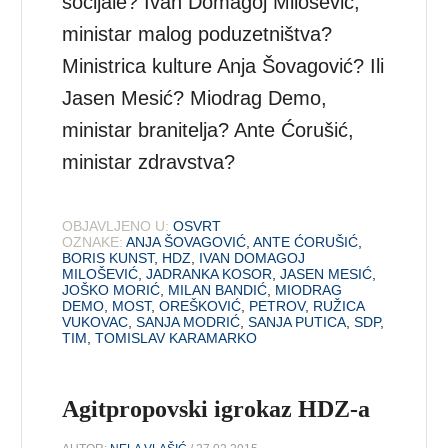
socijale? Ivan Domagoj Milošević,
ministar malog poduzetništva?
Ministrica kulture Anja Šovagović? Ili
Jasen Mesić? Miodrag Demo,
ministar branitelja? Ante Ćorušić,
ministar zdravstva?
OBJAVLJENO U:
OSVRT
OZNAKE:
ANJA ŠOVAGOVIĆ
,
ANTE ĆORUŠIĆ
,
BORIS KUNST
,
HDZ
,
IVAN DOMAGOJ
MILOŠEVIĆ
,
JADRANKA KOSOR
,
JASEN MESIĆ
,
JOŠKO MORIĆ
,
MILAN BANDIĆ
,
MIODRAG
DEMO
,
MOST
,
OREŠKOVIĆ
,
PETROV
,
RUŽICA
VUKOVAC
,
SANJA MODRIĆ
,
SANJA PUTICA
,
SDP
,
TIM
,
TOMISLAV KARAMARKO
Agitpropovski igrokaz HDZ-a