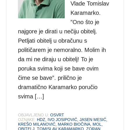
Vlade Tomislav
Karamarko.
”Ono što je
najgore je dirati u nečiju obitelj.
Petljati obitelj u obračunu s
političarem je nemoralno. Molim ih
da mi ne diraju u obitelj! To je
poruka svima koji se bave ovim
čime se bave”. prilično je
dramatično Karamarko poručio
svima […]
OBJAVLJENO U:
OSVRT
OZNAKE:
HDZ
,
IVO JOSIPOVIĆ
,
JASEN MESIĆ
,
KREŠO MILANOVIĆ
,
MARKO BIOČINA
,
MOL
,
OBITELJ
,
TOMISLAV KARAMARKO
,
ZORAN