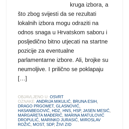
kruga izbora, a
što zbog svijesti da se rezultati
lokalnih izbora mogu odraziti na
odnos snaga u Hrvatskom saboru i
posljedično bitno utjecati na startne
pozicije za eventualne
parlamentarne izbore. Ali, brojke su
neumoljive. I prilično se poklapaju
[…]
OBJAVLJENO U:
OSVRT
OZNAKE:
ANDRIJA MIKULIĆ
,
BRUNA ESIH
,
DRAGO PRGOMET
,
GLASNOVIĆ
,
HASANBEGOVIĆ
,
HDZ
,
HNS
,
HSP
,
JASEN MESIĆ
,
MARGARETA MAĐERIĆ
,
MARINA MATULOVIĆ
DROPULIĆ
,
MARINKO JURASIĆ
,
MIROSLAV
ROŽIĆ
,
MOST
,
SDP
,
ŽIVI ZID