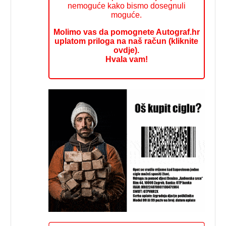
nemoguće kako bismo dosegnuli
moguće.
Molimo vas da pomognete Autograf.hr
uplatom priloga na naš račun (kliknite
ovdje).
Hvala vam!