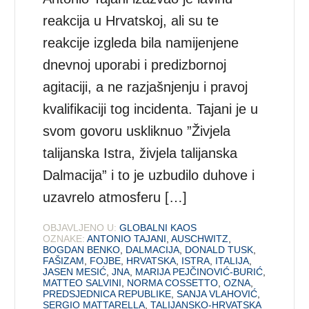
reakcija u Hrvatskoj, ali su te
reakcije izgleda bila namijenjene
dnevnoj uporabi i predizbornoj
agitaciji, a ne razjašnjenju i pravoj
kvalifikaciji tog incidenta. Tajani je u
svom govoru uskliknuo ”Živjela
talijanska Istra, živjela talijanska
Dalmacija” i to je uzbudilo duhove i
uzavrelo atmosferu […]
OBJAVLJENO U:
GLOBALNI KAOS
OZNAKE:
ANTONIO TAJANI
,
AUSCHWITZ
,
BOGDAN BENKO
,
DALMACIJA
,
DONALD TUSK
,
FAŠIZAM
,
FOJBE
,
HRVATSKA
,
ISTRA
,
ITALIJA
,
JASEN MESIĆ
,
JNA
,
MARIJA PEJČINOVIĆ-BURIĆ
,
MATTEO SALVINI
,
NORMA COSSETTO
,
OZNA
,
PREDSJEDNICA REPUBLIKE
,
SANJA VLAHOVIĆ
,
SERGIO MATTARELLA
,
TALIJANSKO-HRVATSKA