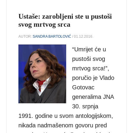
Ustaše: zarobljeni ste u pustoši
svog mrtvog srca
AUTOR:
SANDRA BARTOLOVIĆ
/ 01.12.2016.
“Umrijet će u
pustoši svog
mrtvog srca!”,
poručio je Vlado
Gotovac
generalima JNA
30. srpnja
1991. godine u svom antologijskom,
nikada nadmašenom govoru pred