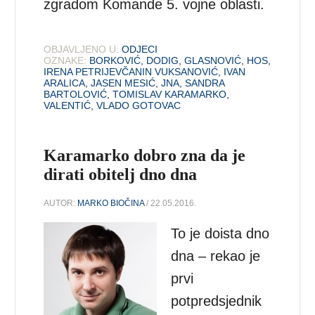
zgradom Komande 5. vojne oblasti.
OBJAVLJENO U:
ODJECI
OZNAKE:
BORKOVIĆ
,
DODIG
,
GLASNOVIĆ
,
HOS
,
IRENA PETRIJEVČANIN VUKSANOVIĆ
,
IVAN
ARALICA
,
JASEN MESIĆ
,
JNA
,
SANDRA
BARTOLOVIĆ
,
TOMISLAV KARAMARKO
,
VALENTIĆ
,
VLADO GOTOVAC
Karamarko dobro zna da je
dirati obitelj dno dna
AUTOR:
MARKO BIOČINA
/ 22.05.2016.
To je doista dno
dna – rekao je
prvi
potpredsjednik