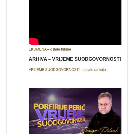
EKUMENA – ostale tribine
ARHIVA – VRIJEME SUODGOVORNOSTI
VRIJEME SUODGOVORNOSTI – ostale emisije