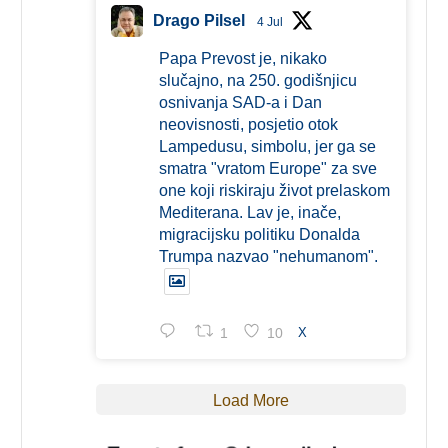
Drago Pilsel
4 Jul
Papa Prevost je, nikako
slučajno, na 250. godišnjicu
osnivanja SAD-a i Dan
neovisnosti, posjetio otok
Lampedusu, simbolu, jer ga se
smatra "vratom Europe" za sve
one koji riskiraju život prelaskom
Mediterana. Lav je, inače,
migracijsku politiku Donalda
Trumpa nazvao "nehumanom".
1
10
X
Load More