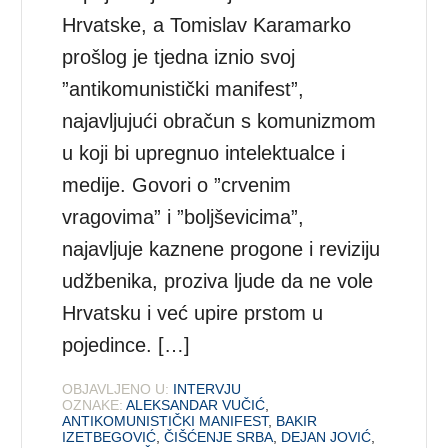
Hrvatske, a Tomislav Karamarko
prošlog je tjedna iznio svoj
”antikomunistički manifest”,
najavljujući obračun s komunizmom
u koji bi upregnuo intelektualce i
medije. Govori o ”crvenim
vragovima” i ”boljševicima”,
najavljuje kaznene progone i reviziju
udžbenika, proziva ljude da ne vole
Hrvatsku i već upire prstom u
pojedince. […]
OBJAVLJENO U:
INTERVJU
OZNAKE:
ALEKSANDAR VUČIĆ
,
ANTIKOMUNISTIČKI MANIFEST
,
BAKIR
IZETBEGOVIĆ
,
ČIŠĆENJE SRBA
,
DEJAN JOVIĆ
,