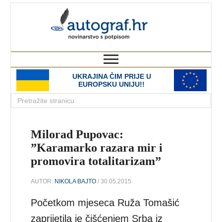
autograf.hr
novinarstvo s potpisom
UKRAJINA ČIM PRIJE U
EUROPSKU UNIJU!!
Milorad Pupovac:
”Karamarko razara mir i
promovira totalitarizam”
AUTOR:
NIKOLA BAJTO
/ 30.05.2015.
Početkom mjeseca Ruža Tomašić
zaprijetila je čišćenjem Srba iz