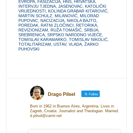
EVROPA
,
FAŠIZACIJA
,
HNS
,
HRVATSKA
,
INTERVJU TJEDNA
,
JASENOVAC
,
KATOLIČKI
VRIJEDNOSTI
,
KOLINDA GRABAR KITAROVIĆ
,
MARTIN SCHULZ
,
MILANOVIĆ
,
MILORAD
PUPOVAC
,
NACIZACIJA
,
NIKOLA BAJTO
,
POREDAK
,
RATNI ZLOČINCI
,
RETORIKA
,
REVIZIONIZAM
,
RUŽA TOMAŠIĆ
,
SRBIJA
,
SREBRENICA
,
SRPSKO NARODNO VIJEĆE
,
TOMISLAV KARAMARKO
,
TOMISLAV NIKOLIĆ
,
TOTALITARIZAM
,
USTAV
,
VLADA
,
ŽARKO
PUHOVSKI
Drago Pilsel
Follow
Born in 1962 in Buenos Aires, Argentina. Lives in
Zagreb, Croatia. Journalist and Theologian. Married.
d.pilsel@zamir.net