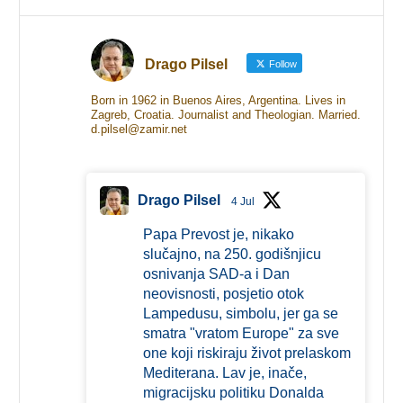
Drago Pilsel
Follow
Born in 1962 in Buenos Aires, Argentina. Lives in
Zagreb, Croatia. Journalist and Theologian. Married.
d.pilsel@zamir.net
Drago Pilsel
4 Jul
Papa Prevost je, nikako
slučajno, na 250. godišnjicu
osnivanja SAD-a i Dan
neovisnosti, posjetio otok
Lampedusu, simbolu, jer ga se
smatra "vratom Europe" za sve
one koji riskiraju život prelaskom
Mediterana. Lav je, inače,
migracijsku politiku Donalda