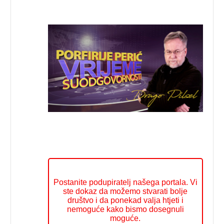
Postanite podupiratelj našega portala. Vi
ste dokaz da možemo stvarati bolje
društvo i da ponekad valja htjeti i
nemoguće kako bismo dosegnuli
moguće.