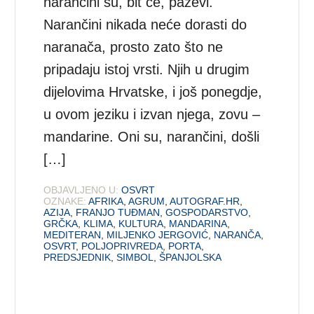
narančini su, bit će, paževi.
Narančini nikada neće dorasti do
naranača, prosto zato što ne
pripadaju istoj vrsti. Njih u drugim
dijelovima Hrvatske, i još ponegdje,
u ovom jeziku i izvan njega, zovu –
mandarine. Oni su, narančini, došli
[…]
OBJAVLJENO U:
OSVRT
OZNAKE:
AFRIKA
,
AGRUM
,
AUTOGRAF.HR
,
AZIJA
,
FRANJO TUĐMAN
,
GOSPODARSTVO
,
GRČKA
,
KLIMA
,
KULTURA
,
MANDARINA
,
MEDITERAN
,
MILJENKO JERGOVIĆ
,
NARANČA
,
OSVRT
,
POLJOPRIVREDA
,
PORTA
,
PREDSJEDNIK
,
SIMBOL
,
ŠPANJOLSKA