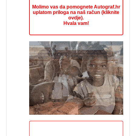
Molimo vas da pomognete Autograf.hr
uplatom priloga na naš račun (kliknite
ovdje).
Hvala vam!