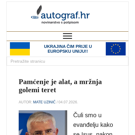
autograf.hr
novinarstvo s potpisom
UKRAJINA ČIM PRIJE U
EUROPSKU UNIJU!!
Pamćenje je alat, a mržnja
golemi teret
AUTOR:
MATE UZINIĆ
/ 04.07.2026.
Čuli smo u
evanđelju kako
se Isus, nakon