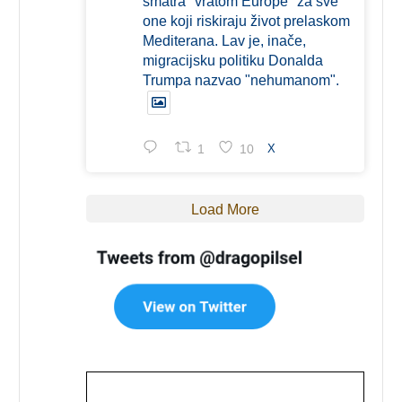
smatra "vratom Europe" za sve
one koji riskiraju život prelaskom
Mediterana. Lav je, inače,
migracijsku politiku Donalda
Trumpa nazvao "nehumanom".
1
10
X
Load More