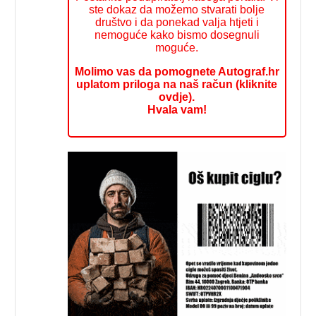
ste dokaz da možemo stvarati bolje
društvo i da ponekad valja htjeti i
nemoguće kako bismo dosegnuli
moguće.
Molimo vas da pomognete Autograf.hr
uplatom priloga na naš račun (kliknite
ovdje).
Hvala vam!