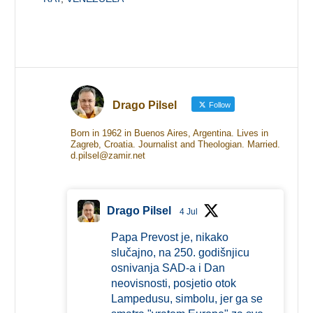
Drago Pilsel
Follow
Born in 1962 in Buenos Aires, Argentina. Lives in
Zagreb, Croatia. Journalist and Theologian. Married.
d.pilsel@zamir.net
Drago Pilsel
4 Jul
Papa Prevost je, nikako
slučajno, na 250. godišnjicu
osnivanja SAD-a i Dan
neovisnosti, posjetio otok
Lampedusu, simbolu, jer ga se