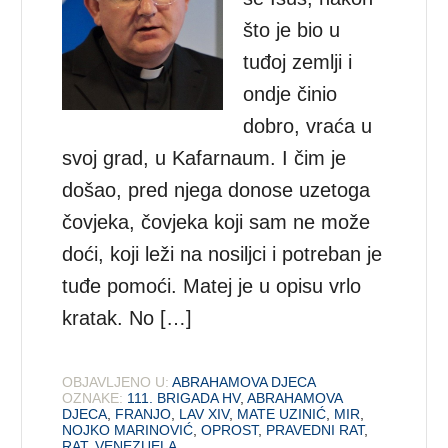
što je bio u
tuđoj zemlji i
ondje činio
dobro, vraća u
svoj grad, u Kafarnaum. I čim je
došao, pred njega donose uzetoga
čovjeka, čovjeka koji sam ne može
doći, koji leži na nosiljci i potreban je
tuđe pomoći. Matej je u opisu vrlo
kratak. No […]
OBJAVLJENO U:
ABRAHAMOVA DJECA
OZNAKE:
111. BRIGADA HV
,
ABRAHAMOVA
DJECA
,
FRANJO
,
LAV XIV
,
MATE UZINIĆ
,
MIR
,
NOJKO MARINOVIĆ
,
OPROST
,
PRAVEDNI RAT
,
RAT
,
VENEZUELA