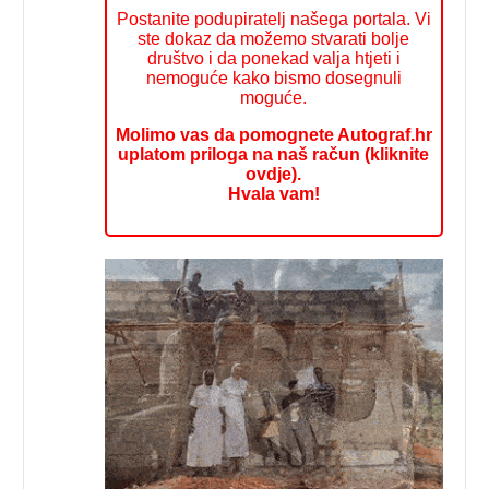
Postanite podupiratelj našega portala. Vi
ste dokaz da možemo stvarati bolje
društvo i da ponekad valja htjeti i
nemoguće kako bismo dosegnuli
moguće.
Molimo vas da pomognete Autograf.hr
uplatom priloga na naš račun (kliknite
ovdje).
Hvala vam!