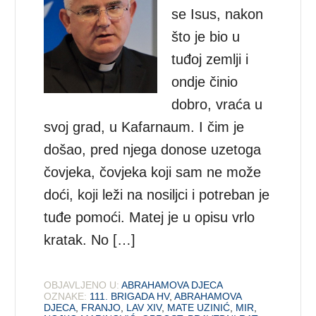
se Isus, nakon
što je bio u
tuđoj zemlji i
ondje činio
dobro, vraća u
svoj grad, u Kafarnaum. I čim je
došao, pred njega donose uzetoga
čovjeka, čovjeka koji sam ne može
doći, koji leži na nosiljci i potreban je
tuđe pomoći. Matej je u opisu vrlo
kratak. No […]
OBJAVLJENO U:
ABRAHAMOVA DJECA
OZNAKE:
111. BRIGADA HV
,
ABRAHAMOVA
DJECA
,
FRANJO
,
LAV XIV
,
MATE UZINIĆ
,
MIR
,