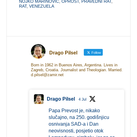
NOJKO MARINOVIĆ
,
OPROST
,
PRAVEDNI RAT
,
RAT
,
VENEZUELA
Drago Pilsel
Follow
Born in 1962 in Buenos Aires, Argentina. Lives in
Zagreb, Croatia. Journalist and Theologian. Married.
d.pilsel@zamir.net
Drago Pilsel
4 Jul
Papa Prevost je, nikako
slučajno, na 250. godišnjicu
osnivanja SAD-a i Dan
neovisnosti, posjetio otok