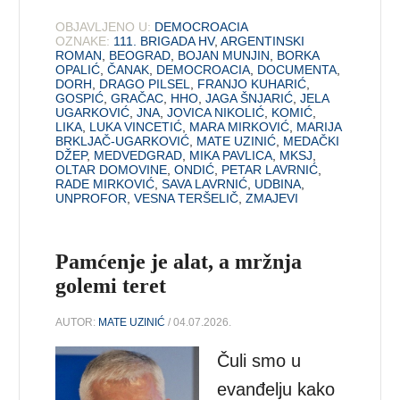
OBJAVLJENO U:
DEMOCROACIA
OZNAKE:
111. BRIGADA HV
,
ARGENTINSKI
ROMAN
,
BEOGRAD
,
BOJAN MUNJIN
,
BORKA
OPALIĆ
,
ČANAK
,
DEMOCROACIA
,
DOCUMENTA
,
DORH
,
DRAGO PILSEL
,
FRANJO KUHARIĆ
,
GOSPIĆ
,
GRAČAC
,
HHO
,
JAGA ŠNJARIĆ
,
JELA
UGARKOVIĆ
,
JNA
,
JOVICA NIKOLIĆ
,
KOMIĆ
,
LIKA
,
LUKA VINCETIĆ
,
MARA MIRKOVIĆ
,
MARIJA
BRKLJAČ-UGARKOVIĆ
,
MATE UZINIĆ
,
MEDAČKI
DŽEP
,
MEDVEDGRAD
,
MIKA PAVLICA
,
MKSJ
,
OLTAR DOMOVINE
,
ONDIĆ
,
PETAR LAVRNIĆ
,
RADE MIRKOVIĆ
,
SAVA LAVRNIĆ
,
UDBINA
,
UNPROFOR
,
VESNA TERŠELIČ
,
ZMAJEVI
Pamćenje je alat, a mržnja
golemi teret
AUTOR:
MATE UZINIĆ
/ 04.07.2026.
Čuli smo u
evanđelju kako