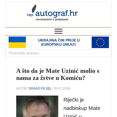
autograf.hr
novinarstvo s potpisom
UKRAJINA ČIM PRIJE U
EUROPSKU UNIJU!!
A što da je Mate Uzinić molio s
nama za žrtve u Komiću?
AUTOR:
DRAGO PILSEL
/ 05.07.2026.
Riječki je
nadbiskup Mate
Uzinić u