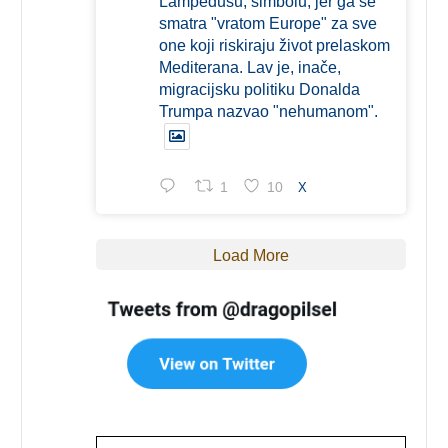
Lampedusu, simbolu, jer ga se
smatra "vratom Europe" za sve
one koji riskiraju život prelaskom
Mediterana. Lav je, inače,
migracijsku politiku Donalda
Trumpa nazvao "nehumanom".
1
10
X
Load More