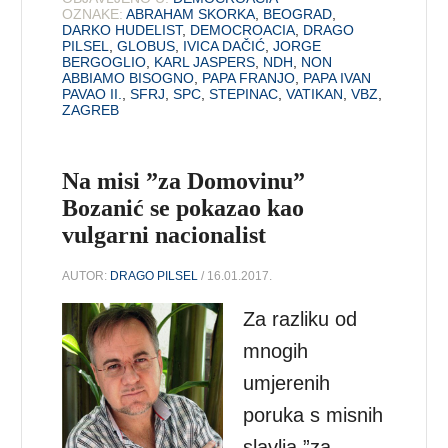
OZNAKE:
ABRAHAM SKORKA
,
BEOGRAD
,
DARKO HUDELIST
,
DEMOCROACIA
,
DRAGO
PILSEL
,
GLOBUS
,
IVICA DAČIĆ
,
JORGE
BERGOGLIO
,
KARL JASPERS
,
NDH
,
NON
ABBIAMO BISOGNO
,
PAPA FRANJO
,
PAPA IVAN
PAVAO II.
,
SFRJ
,
SPC
,
STEPINAC
,
VATIKAN
,
VBZ
,
ZAGREB
Na misi ”za Domovinu”
Bozanić se pokazao kao
vulgarni nacionalist
AUTOR:
DRAGO PILSEL
/ 16.01.2017.
Za razliku od
mnogih
umjerenih
poruka s misnih
slavlja ”za