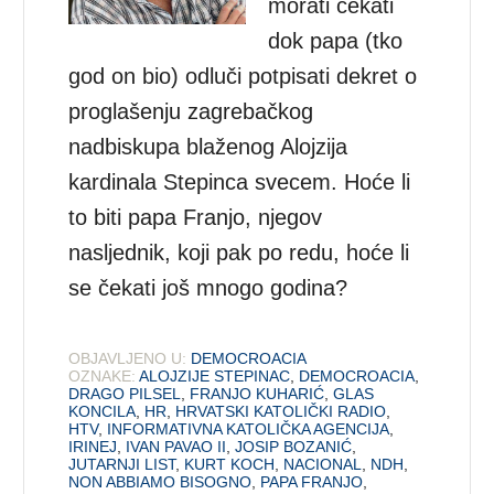
morati čekati
dok papa (tko
god on bio) odluči potpisati dekret o
proglašenju zagrebačkog
nadbiskupa blaženog Alojzija
kardinala Stepinca svecem. Hoće li
to biti papa Franjo, njegov
nasljednik, koji pak po redu, hoće li
se čekati još mnogo godina?
OBJAVLJENO U:
DEMOCROACIA
OZNAKE:
ALOJZIJE STEPINAC
,
DEMOCROACIA
,
DRAGO PILSEL
,
FRANJO KUHARIĆ
,
GLAS
KONCILA
,
HR
,
HRVATSKI KATOLIČKI RADIO
,
HTV
,
INFORMATIVNA KATOLIČKA AGENCIJA
,
IRINEJ
,
IVAN PAVAO II
,
JOSIP BOZANIĆ
,
JUTARNJI LIST
,
KURT KOCH
,
NACIONAL
,
NDH
,
NON ABBIAMO BISOGNO
,
PAPA FRANJO
,