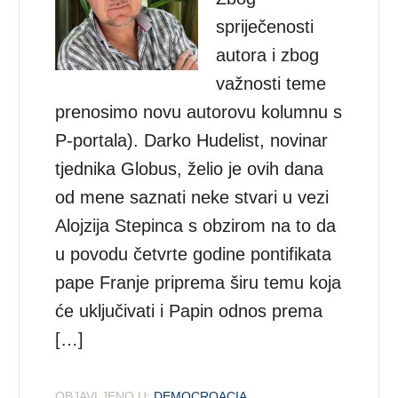
spriječenosti
autora i zbog
važnosti teme
prenosimo novu autorovu kolumnu s
P-portala). Darko Hudelist, novinar
tjednika Globus, želio je ovih dana
od mene saznati neke stvari u vezi
Alojzija Stepinca s obzirom na to da
u povodu četvrte godine pontifikata
pape Franje priprema širu temu koja
će uključivati i Papin odnos prema
[…]
OBJAVLJENO U:
DEMOCROACIA