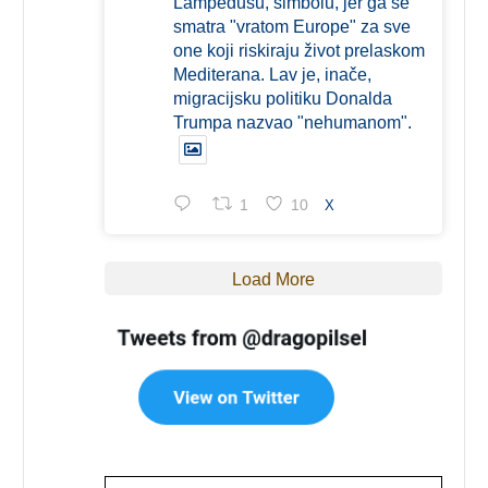
Lampedusu, simbolu, jer ga se
smatra "vratom Europe" za sve
one koji riskiraju život prelaskom
Mediterana. Lav je, inače,
migracijsku politiku Donalda
Trumpa nazvao "nehumanom".
1
10
X
Load More