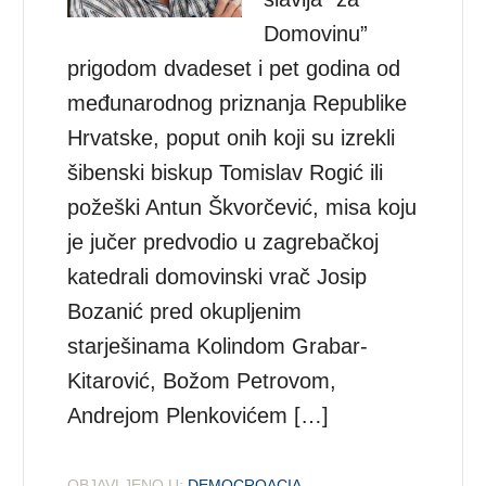
Domovinu”
prigodom dvadeset i pet godina od
međunarodnog priznanja Republike
Hrvatske, poput onih koji su izrekli
šibenski biskup Tomislav Rogić ili
požeški Antun Škvorčević, misa koju
je jučer predvodio u zagrebačkoj
katedrali domovinski vrač Josip
Bozanić pred okupljenim
starješinama Kolindom Grabar-
Kitarović, Božom Petrovom,
Andrejom Plenkovićem […]
OBJAVLJENO U:
DEMOCROACIA