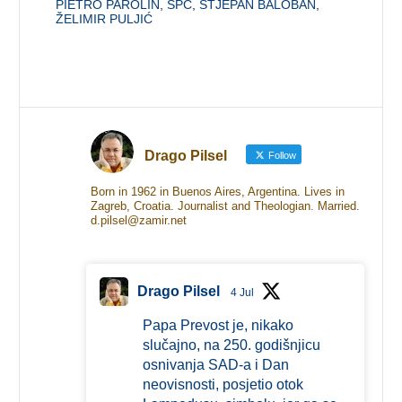
PIETRO PAROLIN
,
SPC
,
STJEPAN BALOBAN
,
ŽELIMIR PULJIĆ
Drago Pilsel
Follow
Born in 1962 in Buenos Aires, Argentina. Lives in
Zagreb, Croatia. Journalist and Theologian. Married.
d.pilsel@zamir.net
Drago Pilsel
4 Jul
Papa Prevost je, nikako
slučajno, na 250. godišnjicu
osnivanja SAD-a i Dan
neovisnosti, posjetio otok