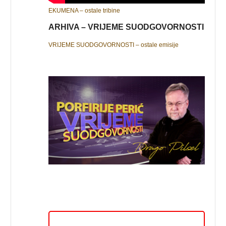
EKUMENA – ostale tribine
ARHIVA – VRIJEME SUODGOVORNOSTI
VRIJEME SUODGOVORNOSTI – ostale emisije