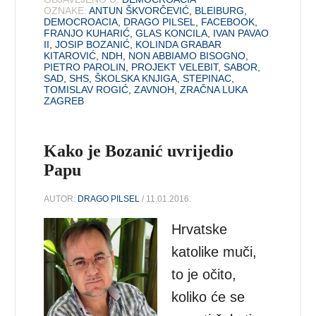
OZNAKE:
ANTUN ŠKVORČEVIĆ
,
BLEIBURG
,
DEMOCROACIA
,
DRAGO PILSEL
,
FACEBOOK
,
FRANJO KUHARIĆ
,
GLAS KONCILA
,
IVAN PAVAO
II
,
JOSIP BOZANIĆ
,
KOLINDA GRABAR
KITAROVIĆ
,
NDH
,
NON ABBIAMO BISOGNO
,
PIETRO PAROLIN
,
PROJEKT VELEBIT
,
SABOR
,
SAD
,
SHS
,
ŠKOLSKA KNJIGA
,
STEPINAC
,
TOMISLAV ROGIĆ
,
ZAVNOH
,
ZRAČNA LUKA
ZAGREB
Kako je Bozanić uvrijedio
Papu
AUTOR:
DRAGO PILSEL
/ 11.01.2016.
Hrvatske
katolike muči,
to je očito,
koliko će se