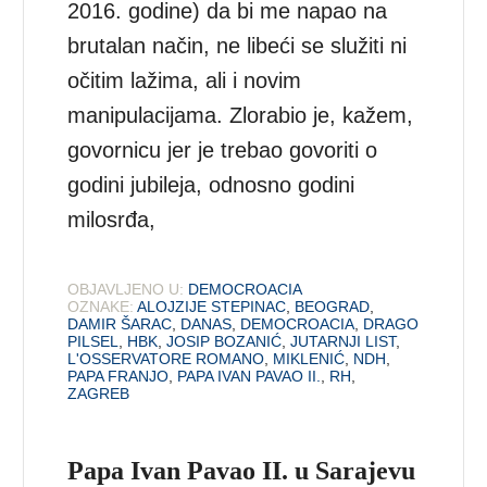
2016. godine) da bi me napao na
brutalan način, ne libeći se služiti ni
očitim lažima, ali i novim
manipulacijama. Zlorabio je, kažem,
govornicu jer je trebao govoriti o
godini jubileja, odnosno godini
milosrđa,
OBJAVLJENO U:
DEMOCROACIA
OZNAKE:
ALOJZIJE STEPINAC
,
BEOGRAD
,
DAMIR ŠARAC
,
DANAS
,
DEMOCROACIA
,
DRAGO
PILSEL
,
HBK
,
JOSIP BOZANIĆ
,
JUTARNJI LIST
,
L'OSSERVATORE ROMANO
,
MIKLENIĆ
,
NDH
,
PAPA FRANJO
,
PAPA IVAN PAVAO II.
,
RH
,
ZAGREB
Papa Ivan Pavao II. u Sarajevu