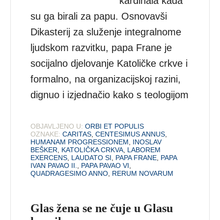
kardinala kada
su ga birali za papu. Osnovavši
Dikasterij za služenje integralnome
ljudskom razvitku, papa Frane je
socijalno djelovanje Katoličke crkve i
formalno, na organizacijskoj razini,
dignuo i izjednačio kako s teologijom
OBJAVLJENO U:
ORBI ET POPULIS
OZNAKE:
CARITAS
,
CENTESIMUS ANNUS
,
HUMANAM PROGRESSIONEM
,
INOSLAV
BEŠKER
,
KATOLIČKA CRKVA
,
LABOREM
EXERCENS
,
LAUDATO SI
,
PAPA FRANE
,
PAPA
IVAN PAVAO II.
,
PAPA PAVAO VI
,
QUADRAGESIMO ANNO
,
RERUM NOVARUM
Glas žena se ne čuje u Glasu