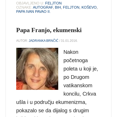
OBJAVLJENO U:
FELJTON
OZNAKE:
AUTOGRAF
,
BIH
,
FELJTON
,
KOŠEVO
,
PAPA IVAN PAVAO II.
Papa Franjo, ekumenski
AUTOR:
JADRANKA BRNČIĆ
/ 31.01.2016.
Nakon
početnoga
poleta u koji je,
po Drugom
vatikanskom
koncilu, Crkva
ušla i u području ekumenizma,
pokazalo se da dijalog s drugim