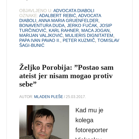
OBJAVLJENO U:
ADVOCATA DIABOLI
OZNAKE:
ADALBERT REBIĆ
,
ADVOCATA
DIABOLI
,
ANNA MARIA GRUENFELDER
,
BONAVENTURA DUDA
,
JERKO FUĆAK
,
JOSIP
TURČINOVIĆ
,
KARL RAHNER
,
MACA JOGAN
,
MARIJAN VALJKOVIĆ
,
MULIERIS DIGNITATEM
,
PAPA IVAN PAVAO II.
,
PETER KUZMIČ
,
TOMISLAV
ŠAGI-BUNIĆ
Željko Porobija: ”Postao sam
ateist jer nisam mogao protiv
sebe”
AUTOR:
MLADEN PLEŠE
/ 25.03.2017.
Kad mu je
kolega
fotoreporter