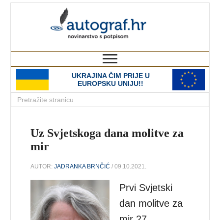
autograf.hr
novinarstvo s potpisom
UKRAJINA ČIM PRIJE U
EUROPSKU UNIJU!!
Uz Svjetskoga dana molitve za
mir
AUTOR:
JADRANKA BRNČIĆ
/ 09.10.2021.
Prvi Svjetski
dan molitve za
mir 27.