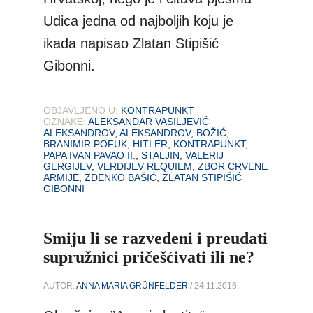
Udica jedna od najboljih koju je
ikada napisao Zlatan Stipišić
Gibonni.
OBJAVLJENO U:
KONTRAPUNKT
OZNAKE:
ALEKSANDAR VASILJEVIĆ
ALEKSANDROV
,
ALEKSANDROV
,
BOŽIĆ
,
BRANIMIR POFUK
,
HITLER
,
KONTRAPUNKT
,
PAPA IVAN PAVAO II.
,
STALJIN
,
VALERIJ
GERGIJEV
,
VERDIJEV REQUIEM
,
ZBOR CRVENE
ARMIJE
,
ZDENKO BAŠIĆ
,
ZLATAN STIPIŠIĆ
GIBONNI
Smiju li se razvedeni i preudati
supružnici pričešćivati ili ne?
AUTOR:
ANNA MARIA GRÜNFELDER
/ 24.11.2016.