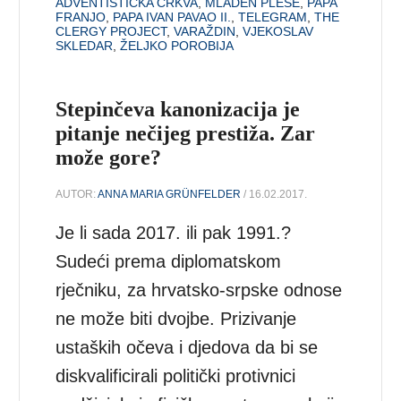
ADVENTISTIČKA CRKVA
,
MLADEN PLEŠE
,
PAPA
FRANJO
,
PAPA IVAN PAVAO II.
,
TELEGRAM
,
THE
CLERGY PROJECT
,
VARAŽDIN
,
VJEKOSLAV
SKLEDAR
,
ŽELJKO POROBIJA
Stepinčeva kanonizacija je
pitanje nečijeg prestiža. Zar
može gore?
AUTOR:
ANNA MARIA GRÜNFELDER
/ 16.02.2017.
Je li sada 2017. ili pak 1991.?
Sudeći prema diplomatskom
rječniku, za hrvatsko-srpske odnose
ne može biti dvojbe. Prizivanje
ustaških očeva i djedova da bi se
diskvalificirali politički protivnici