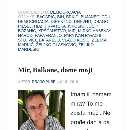
OBJAVLJENO U:
DEMOCROACIA
OZNAKE:
BAGARIĆ
,
BIH
,
BRKIĆ
,
BUJANEC
,
CDU
,
DEMOCROACIA
,
DIREKTNO
,
DNEVNO
,
DRAGO
PILSEL
,
HDZ
,
HRVATSKA
,
IVKOŠIĆ
,
JOSIP
BOZANIĆ
,
KRŠĆANSTVO
,
MIR
,
MIRKO HASENAY
,
NAROD
,
PAPA FRANJO
,
PAPA IVAN PAVAO II.
,
SPD
,
VICE BATARELO
,
VLADO KOŠIĆ
,
ŽELJKA
MARKIĆ
,
ŽELJKO GLASNOVIĆ
,
ŽELJKO
MARDEŠIĆ
Mir, Balkane, dome moj!
AUTOR:
DRAGO PILSEL
/ 01.01.2018.
Imam ili nemam
mira? To me
zaista muči. Ne
prođe dan a da