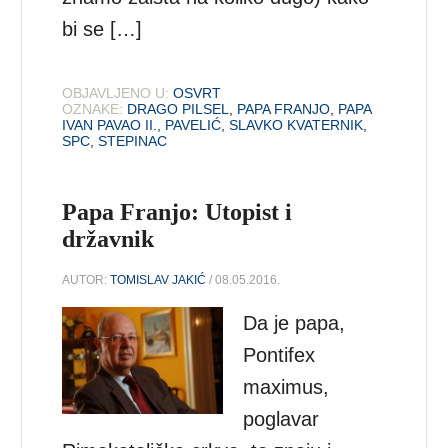
bi se […]
OBJAVLJENO U:
OSVRT
OZNAKE:
DRAGO PILSEL
,
PAPA FRANJO
,
PAPA
IVAN PAVAO II.
,
PAVELIĆ
,
SLAVKO KVATERNIK
,
SPC
,
STEPINAC
Papa Franjo: Utopist i
državnik
AUTOR:
TOMISLAV JAKIĆ
/ 08.05.2016.
Da je papa,
Pontifex
maximus,
poglavar