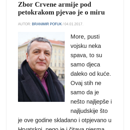
Zbor Crvene armije pod
petokrakom pjevao je o miru
AUTOR:
BRANIMIR POFUK
/ 04.01.2017.
More, pusti
vojsku neka
spava, to su
samo djeca
daleko od kuće.
Ovaj stih ne
samo da je
nešto najljepše i
najljudskije što
je ove godine skladano i otpjevano u
Hrvatskoj, nego je i čitava pjesma