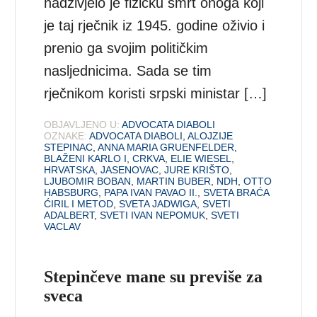
nadživjelo je fizičku smrt onoga koji
je taj rječnik iz 1945. godine oživio i
prenio ga svojim političkim
nasljednicima. Sada se tim
rječnikom koristi srpski ministar […]
OBJAVLJENO U:
ADVOCATA DIABOLI
OZNAKE:
ADVOCATA DIABOLI
,
ALOJZIJE
STEPINAC
,
ANNA MARIA GRUENFELDER
,
BLAŽENI KARLO I
,
CRKVA
,
ELIE WIESEL
,
HRVATSKA
,
JASENOVAC
,
JURE KRIŠTO
,
LJUBOMIR BOBAN
,
MARTIN BUBER
,
NDH
,
OTTO
HABSBURG
,
PAPA IVAN PAVAO II.
,
SVETA BRAĆA
ĆIRIL I METOD
,
SVETA JADWIGA
,
SVETI
ADALBERT
,
SVETI IVAN NEPOMUK
,
SVETI
VACLAV
Stepinčeve mane su previše za
sveca