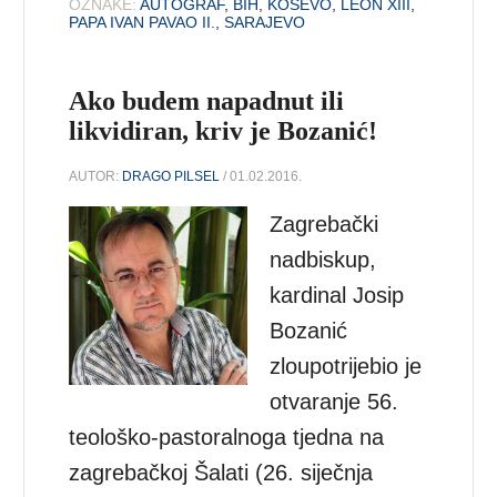
OZNAKE:
AUTOGRAF
,
BIH
,
KOŠEVO
,
LEON XIII
,
PAPA IVAN PAVAO II.
,
SARAJEVO
Ako budem napadnut ili
likvidiran, kriv je Bozanić!
AUTOR:
DRAGO PILSEL
/ 01.02.2016.
Zagrebački
nadbiskup,
kardinal Josip
Bozanić
zloupotrijebio je
otvaranje 56.
teološko-pastoralnoga tjedna na
zagrebačkoj Šalati (26. siječnja