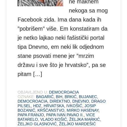
ne maknem
nekoga sa mog
Facebook zida. Ima dana kada ih
”pobrišem” više. Em konstatiram da
je netko lajkao neki fašistički portal
tipa Dnevno, em neki lik odjednom
stane psovati mene jer ”mrzim
državu i sve što je hrvatsko”, pa se
pitam […]
OBJAVLJENO U:
DEMOCROACIA
OZNAKE:
BAGARIĆ
,
BIH
,
BRKIĆ
,
BUJANEC
,
DEMOCROACIA
,
DIREKTNO
,
DNEVNO
,
DRAGO
PILSEL
,
HDZ
,
HRVATSKA
,
IVKOŠIĆ
,
JOSIP
BOZANIĆ
,
KRŠĆANSTVO
,
MIRKO HASENAY
,
PAPA FRANJO
,
PAPA IVAN PAVAO II.
,
VICE
BATARELO
,
VLADO KOŠIĆ
,
ŽELJKA MARKIĆ
,
ŽELJKO GLASNOVIĆ
,
ŽELJKO MARDEŠIĆ