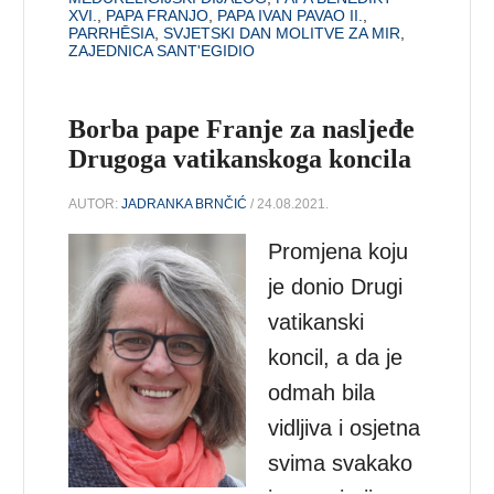
XVI.
,
PAPA FRANJO
,
PAPA IVAN PAVAO II.
,
PARRHĒSIA
,
SVJETSKI DAN MOLITVE ZA MIR
,
ZAJEDNICA SANT'EGIDIO
Borba pape Franje za nasljeđe
Drugoga vatikanskoga koncila
AUTOR:
JADRANKA BRNČIĆ
/ 24.08.2021.
Promjena koju
je donio Drugi
vatikanski
koncil, a da je
odmah bila
vidljiva i osjetna
svima svakako