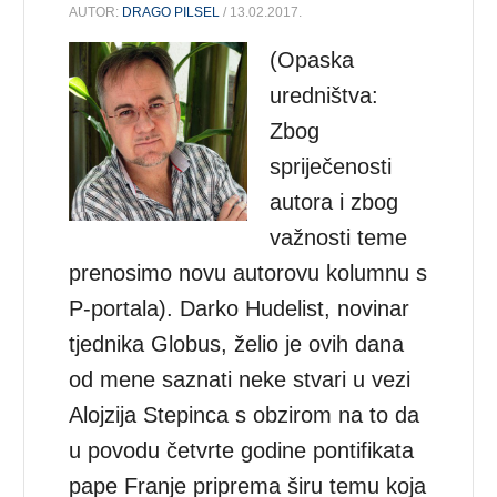
AUTOR:
DRAGO PILSEL
/ 13.02.2017.
(Opaska
uredništva:
Zbog
spriječenosti
autora i zbog
važnosti teme
prenosimo novu autorovu kolumnu s
P-portala). Darko Hudelist, novinar
tjednika Globus, želio je ovih dana
od mene saznati neke stvari u vezi
Alojzija Stepinca s obzirom na to da
u povodu četvrte godine pontifikata
pape Franje priprema širu temu koja