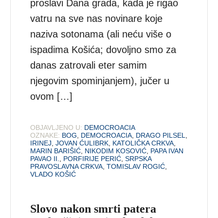
proslavi Dana grada, kada je rigao
vatru na sve nas novinare koje
naziva sotonama (ali neću više o
ispadima Košića; dovoljno smo za
danas zatrovali eter samim
njegovim spominjanjem), jučer u
ovom […]
OBJAVLJENO U:
DEMOCROACIA
OZNAKE:
BOG
,
DEMOCROACIA
,
DRAGO PILSEL
,
IRINEJ
,
JOVAN ĆULIBRK
,
KATOLIČKA CRKVA
,
MARIN BARIŠIĆ
,
NIKODIM KOSOVIĆ
,
PAPA IVAN
PAVAO II.
,
PORFIRIJE PERIĆ
,
SRPSKA
PRAVOSLAVNA CRKVA
,
TOMISLAV ROGIĆ
,
VLADO KOŠIĆ
Slovo nakon smrti patera