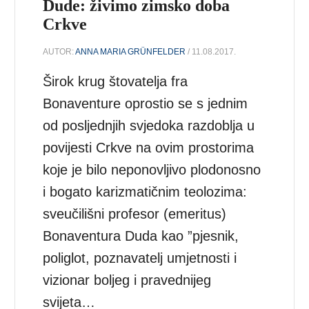
Dude: živimo zimsko doba
Crkve
AUTOR:
ANNA MARIA GRÜNFELDER
/ 11.08.2017.
Širok krug štovatelja fra
Bonaventure oprostio se s jednim
od posljednjih svjedoka razdoblja u
povijesti Crkve na ovim prostorima
koje je bilo neponovljivo plodonosno
i bogato karizmatičnim teolozima:
sveučilišni profesor (emeritus)
Bonaventura Duda kao ”pjesnik,
poliglot, poznavatelj umjetnosti i
vizionar boljeg i pravednijeg
svijeta…