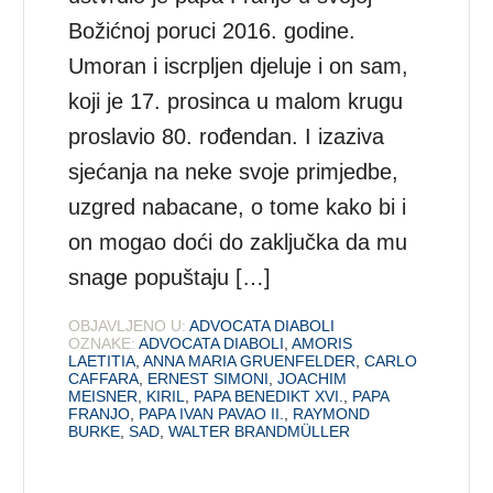
Božićnoj poruci 2016. godine.
Umoran i iscrpljen djeluje i on sam,
koji je 17. prosinca u malom krugu
proslavio 80. rođendan. I izaziva
sjećanja na neke svoje primjedbe,
uzgred nabacane, o tome kako bi i
on mogao doći do zaključka da mu
snage popuštaju […]
OBJAVLJENO U:
ADVOCATA DIABOLI
OZNAKE:
ADVOCATA DIABOLI
,
AMORIS
LAETITIA
,
ANNA MARIA GRUENFELDER
,
CARLO
CAFFARA
,
ERNEST SIMONI
,
JOACHIM
MEISNER
,
KIRIL
,
PAPA BENEDIKT XVI.
,
PAPA
FRANJO
,
PAPA IVAN PAVAO II.
,
RAYMOND
BURKE
,
SAD
,
WALTER BRANDMÜLLER