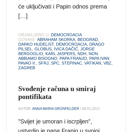
će uključivati i Papin odnos prema
[…]
OBJAVLJENO U:
DEMOCROACIA
OZNAKE:
ABRAHAM SKORKA
,
BEOGRAD
,
DARKO HUDELIST
,
DEMOCROACIA
,
DRAGO
PILSEL
,
GLOBUS
,
IVICA DAČIĆ
,
JORGE
BERGOGLIO
,
KARL JASPERS
,
NDH
,
NON
ABBIAMO BISOGNO
,
PAPA FRANJO
,
PAPA IVAN
PAVAO II.
,
SFRJ
,
SPC
,
STEPINAC
,
VATIKAN
,
VBZ
,
ZAGREB
Svođenje računa u smiraj
pontifikata
AUTOR:
ANNA MARIA GRÜNFELDER
/ 08.01.2017.
”Svijet je umoran i iscrpljen”,
ustvrdio je papa Franjo u svojoj