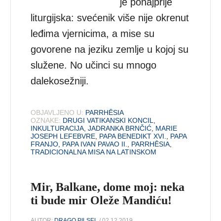
je ponajprije
liturgijska: svećenik više nije okrenut
leđima vjernicima, a mise su
govorene na jeziku zemlje u kojoj su
služene. No učinci su mnogo
dalekosežniji.
OBJAVLJENO U:
PARRHĒSIA
OZNAKE:
DRUGI VATIKANSKI KONCIL
,
INKULTURACIJA
,
JADRANKA BRNČIĆ
,
MARIE
JOSEPH LEFEBVRE
,
PAPA BENEDIKT XVI.
,
PAPA
FRANJO
,
PAPA IVAN PAVAO II.
,
PARRHĒSIA
,
TRADICIONALNA MISA NA LATINSKOM
Mir, Balkane, dome moj: neka
ti bude mir Oleže Mandiću!
AUTOR:
DRAGO PILSEL
/ 02.12.2019.