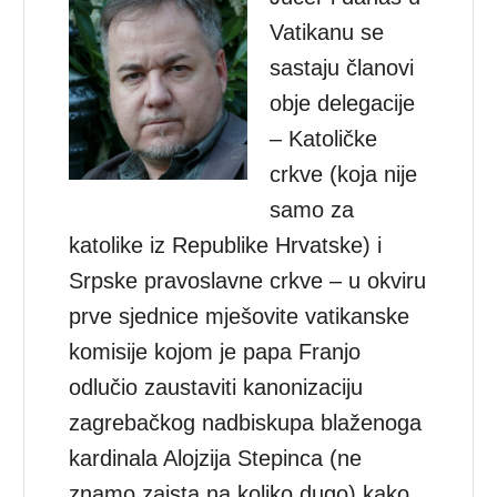
Vatikanu se
sastaju članovi
obje delegacije
– Katoličke
crkve (koja nije
samo za
katolike iz Republike Hrvatske) i
Srpske pravoslavne crkve – u okviru
prve sjednice mješovite vatikanske
komisije kojom je papa Franjo
odlučio zaustaviti kanonizaciju
zagrebačkog nadbiskupa blaženoga
kardinala Alojzija Stepinca (ne
znamo zaista na koliko dugo) kako