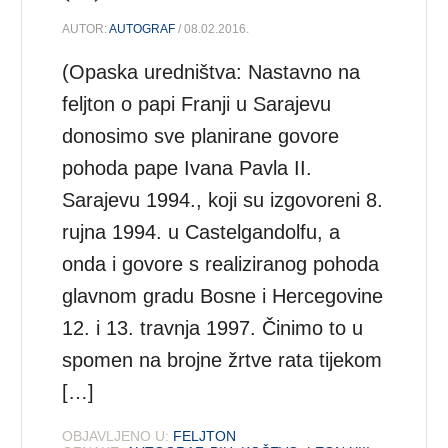
AUTOR:
AUTOGRAF
/ 08.02.2016.
(Opaska uredništva: Nastavno na
feljton o papi Franji u Sarajevu
donosimo sve planirane govore
pohoda pape Ivana Pavla II.
Sarajevu 1994., koji su izgovoreni 8.
rujna 1994. u Castelgandolfu, a
onda i govore s realiziranog pohoda
glavnom gradu Bosne i Hercegovine
12. i 13. travnja 1997. Činimo to u
spomen na brojne žrtve rata tijekom
[…]
OBJAVLJENO U:
FELJTON