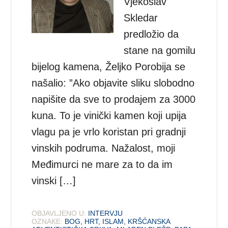
Vjekoslav
Skledar
predložio da
stane na gomilu
bijelog kamena, Željko Porobija se
našalio: ”Ako objavite sliku slobodno
napišite da sve to prodajem za 3000
kuna. To je vinički kamen koji upija
vlagu pa je vrlo koristan pri gradnji
vinskih podruma. Nažalost, moji
Međimurci ne mare za to da im
vinski […]
OBJAVLJENO U:
INTERVJU
OZNAKE:
BOG
,
HRT
,
ISLAM
,
KRŠĆANSKA