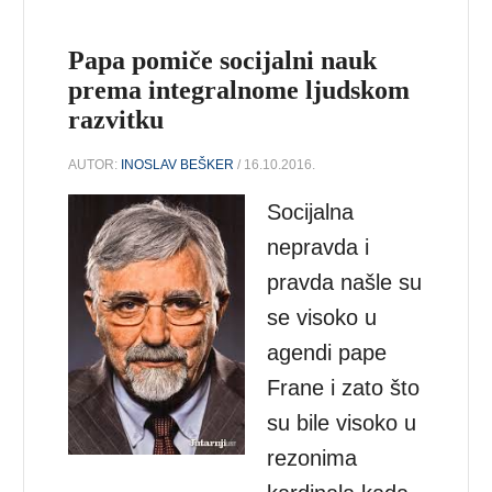
Papa pomiče socijalni nauk
prema integralnome ljudskom
razvitku
AUTOR:
INOSLAV BEŠKER
/ 16.10.2016.
Socijalna
nepravda i
pravda našle su
se visoko u
agendi pape
Frane i zato što
su bile visoko u
rezonima