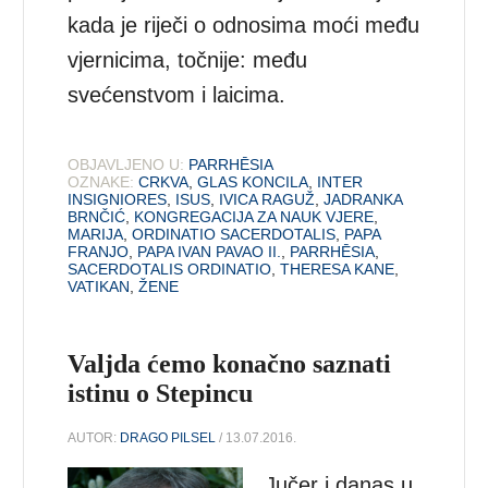
kada je riječi o odnosima moći među
vjernicima, točnije: među
svećenstvom i laicima.
OBJAVLJENO U:
PARRHĒSIA
OZNAKE:
CRKVA
,
GLAS KONCILA
,
INTER
INSIGNIORES
,
ISUS
,
IVICA RAGUŽ
,
JADRANKA
BRNČIĆ
,
KONGREGACIJA ZA NAUK VJERE
,
MARIJA
,
ORDINATIO SACERDOTALIS
,
PAPA
FRANJO
,
PAPA IVAN PAVAO II.
,
PARRHĒSIA
,
SACERDOTALIS ORDINATIO
,
THERESA KANE
,
VATIKAN
,
ŽENE
Valjda ćemo konačno saznati
istinu o Stepincu
AUTOR:
DRAGO PILSEL
/ 13.07.2016.
Jučer i danas u