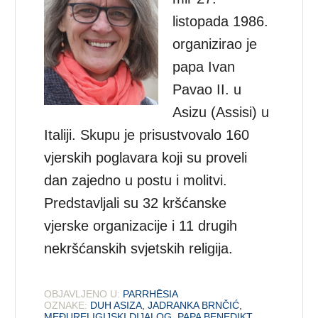
listopada 1986.
organizirao je
papa Ivan
Pavao II. u
Asizu (Assisi) u
Italiji. Skupu je prisustvovalo 160
vjerskih poglavara koji su proveli
dan zajedno u postu i molitvi.
Predstavljali su 32 kršćanske
vjerske organizacije i 11 drugih
nekršćanskih svjetskih religija.
OBJAVLJENO U:
PARRHĒSIA
OZNAKE:
DUH ASIZA
,
JADRANKA BRNČIĆ
,
MEĐURELIGIJSKI DIJALOG
,
PAPA BENEDIKT