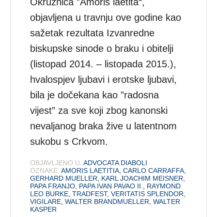
Okružnica ”Amoris laetita“,
objavljena u travnju ove godine kao
sažetak rezultata Izvanredne
biskupske sinode o braku i obitelji
(listopad 2014. – listopada 2015.),
hvalospjev ljubavi i erotske ljubavi,
bila je dočekana kao ”radosna
vijest” za sve koji zbog kanonski
nevaljanog braka žive u latentnom
sukobu s Crkvom.
OBJAVLJENO U:
ADVOCATA DIABOLI
OZNAKE:
AMORIS LAETITIA
,
CARLO CARRAFFA
,
GERHARD MUELLER
,
KARL JOACHIM MEISNER
,
PAPA FRANJO
,
PAPA IVAN PAVAO II.
,
RAYMOND
LEO BURKE
,
TRADFEST
,
VERITATIS SPLENDOR
,
VIGILARE
,
WALTER BRANDMUELLER
,
WALTER
KASPER