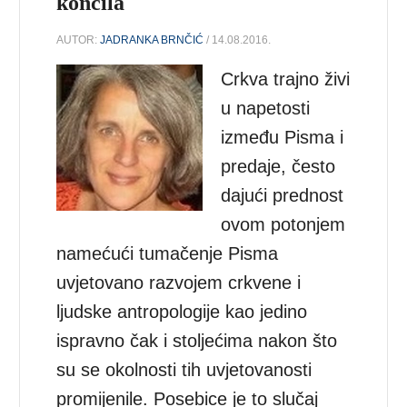
koncila
AUTOR:
JADRANKA BRNČIĆ
/ 14.08.2016.
Crkva trajno živi
u napetosti
između Pisma i
predaje, često
dajući prednost
ovom potonjem
namećući tumačenje Pisma
uvjetovano razvojem crkvene i
ljudske antropologije kao jedino
ispravno čak i stoljećima nakon što
su se okolnosti tih uvjetovanosti
promijenile. Posebice je to slučaj