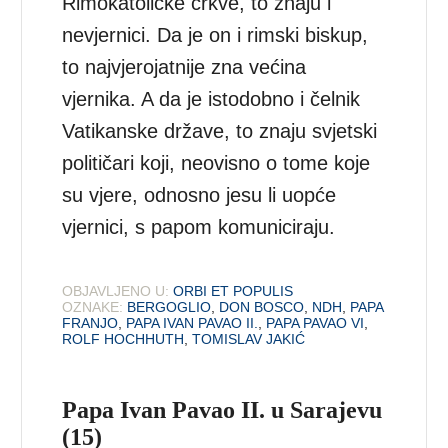
Rimokatoličke crkve, to znaju i
nevjernici. Da je on i rimski biskup,
to najvjerojatnije zna većina
vjernika. A da je istodobno i čelnik
Vatikanske države, to znaju svjetski
političari koji, neovisno o tome koje
su vjere, odnosno jesu li uopće
vjernici, s papom komuniciraju.
OBJAVLJENO U:
ORBI ET POPULIS
OZNAKE:
BERGOGLIO
,
DON BOSCO
,
NDH
,
PAPA
FRANJO
,
PAPA IVAN PAVAO II.
,
PAPA PAVAO VI
,
ROLF HOCHHUTH
,
TOMISLAV JAKIĆ
Papa Ivan Pavao II. u Sarajevu
(15)