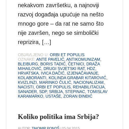
nekakvom završetku, a najnoviji
razvoj događaja upućuje na nešto
mnogo gore – da rat ne samo što
nije završen, nego se simbolički
reprizira, […]
OBJAVLJENO U:
ORBI ET POPULIS
OZNAKE:
ANTE PAVELIĆ
,
ANTIKOMUNIZAM
,
BLEIBURG
,
BORIS TADIĆ
,
ČETNICI
,
DRAŽA
MIHAILOVIĆ
,
DRUGI SVJETSKI RAT
,
HDZ
,
HRVATSKA
,
IVICA DAČIĆ
,
IZJENAČAVANJE
,
KOLABORANTI
,
KOLINDA GRABAR KITAROVIĆ
,
KVIZLINZI
,
MARINKO ČULIĆ
,
NACIONALIZAM
,
NACISTI
,
ORBI ET POPULIS
,
REHABILITACIJA
,
SANADER
,
SDP
,
SRBIJA
,
STEPINAC
,
TOMISLAV
KARAMARKO
,
USTAŠE
,
ZORAN ĐINĐIĆ
Koliko politika ima Srbija?
AUTOR:
TIHOMIR PONOŠ
/ 05.04.2015.