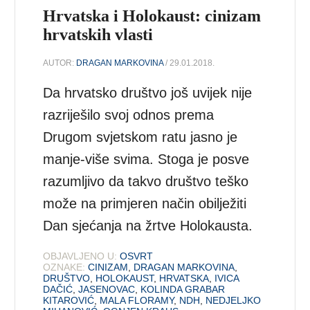
Hrvatska i Holokaust: cinizam
hrvatskih vlasti
AUTOR:
DRAGAN MARKOVINA
/ 29.01.2018.
Da hrvatsko društvo još uvijek nije
razriješilo svoj odnos prema
Drugom svjetskom ratu jasno je
manje-više svima. Stoga je posve
razumljivo da takvo društvo teško
može na primjeren način obilježiti
Dan sjećanja na žrtve Holokausta.
OBJAVLJENO U:
OSVRT
OZNAKE:
CINIZAM
,
DRAGAN MARKOVINA
,
DRUŠTVO
,
HOLOKAUST
,
HRVATSKA
,
IVICA
DAČIĆ
,
JASENOVAC
,
KOLINDA GRABAR
KITAROVIĆ
,
MALA FLORAMY
,
NDH
,
NEDJELJKO