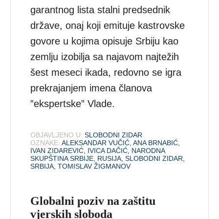
garantnog lista stalni predsednik
države, onaj koji emituje kastrovske
govore u kojima opisuje Srbiju kao
zemlju izobilja sa najavom najtežih
šest meseci ikada, redovno se igra
prekrajanjem imena članova
”ekspertske” Vlade.
OBJAVLJENO U:
SLOBODNI ZIDAR
OZNAKE:
ALEKSANDAR VUČIĆ
,
ANA BRNABIĆ
,
IVAN ZIDAREVIĆ
,
IVICA DAČIĆ
,
NARODNA
SKUPŠTINA SRBIJE
,
RUSIJA
,
SLOBODNI ZIDAR
,
SRBIJA
,
TOMISLAV ŽIGMANOV
Globalni poziv na zaštitu
vjerskih sloboda