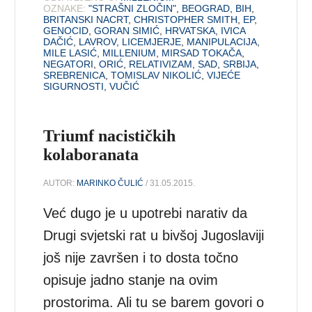
OZNAKE:
"STRAŠNI ZLOČIN"
,
BEOGRAD
,
BIH
,
BRITANSKI NACRT
,
CHRISTOPHER SMITH
,
EP
,
GENOCID
,
GORAN SIMIĆ
,
HRVATSKA
,
IVICA
DAČIĆ
,
LAVROV
,
LICEMJERJE
,
MANIPULACIJA
,
MILE LASIĆ
,
MILLENIUM
,
MIRSAD TOKAČA
,
NEGATORI
,
ORIĆ
,
RELATIVIZAM
,
SAD
,
SRBIJA
,
SREBRENICA
,
TOMISLAV NIKOLIĆ
,
VIJEĆE
SIGURNOSTI
,
VUČIĆ
Triumf nacističkih
kolaboranata
AUTOR:
MARINKO ČULIĆ
/ 31.05.2015.
Već dugo je u upotrebi narativ da
Drugi svjetski rat u bivšoj Jugoslaviji
još nije završen i to dosta točno
opisuje jadno stanje na ovim
prostorima. Ali tu se barem govori o