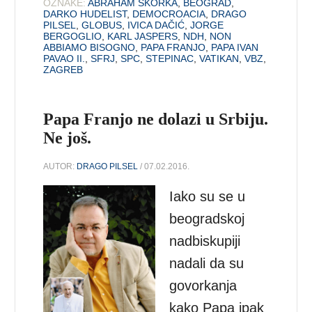
OZNAKE:
ABRAHAM SKORKA
,
BEOGRAD
,
DARKO HUDELIST
,
DEMOCROACIA
,
DRAGO
PILSEL
,
GLOBUS
,
IVICA DAČIĆ
,
JORGE
BERGOGLIO
,
KARL JASPERS
,
NDH
,
NON
ABBIAMO BISOGNO
,
PAPA FRANJO
,
PAPA IVAN
PAVAO II.
,
SFRJ
,
SPC
,
STEPINAC
,
VATIKAN
,
VBZ
,
ZAGREB
Papa Franjo ne dolazi u Srbiju.
Ne još.
AUTOR:
DRAGO PILSEL
/ 07.02.2016.
Iako su se u
beogradskoj
nadbiskupiji
nadali da su
govorkanja
kako Papa ipak