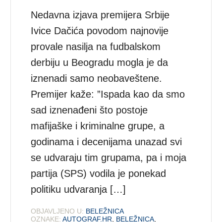
Nedavna izjava premijera Srbije
Ivice Dačića povodom najnovije
provale nasilja na fudbalskom
derbiju u Beogradu mogla je da
iznenadi samo neobaveštene.
Premijer kaže: ”Ispada kao da smo
sad iznenađeni što postoje
mafijaške i kriminalne grupe, a
godinama i decenijama unazad svi
se udvaraju tim grupama, pa i moja
partija (SPS) vodila je ponekad
politiku udvaranja […]
OBJAVLJENO U:
BELEŽNICA
OZNAKE:
AUTOGRAF.HR
,
BELEŽNICA
,