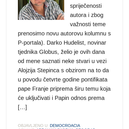
spriječenosti
autora i zbog
važnosti teme
prenosimo novu autorovu kolumnu s
P-portala). Darko Hudelist, novinar
tjednika Globus, želio je ovih dana
od mene saznati neke stvari u vezi
Alojzija Stepinca s obzirom na to da
u povodu četvrte godine pontifikata
pape Franje priprema širu temu koja
će uključivati i Papin odnos prema
[…]
OBJAVLJENO U:
DEMOCROACIA