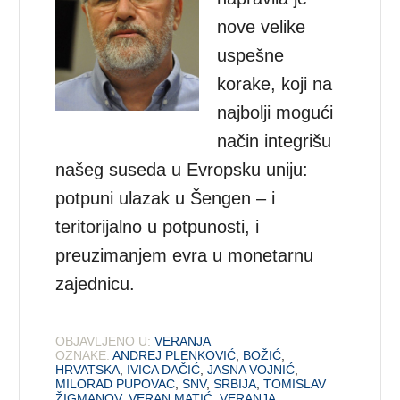
nove velike
uspešne
korake, koji na
najbolji mogući
način integrišu
našeg suseda u Evropsku uniju:
potpuni ulazak u Šengen – i
teritorijalno u potpunosti, i
preuzimanjem evra u monetarnu
zajednicu.
OBJAVLJENO U:
VERANJA
OZNAKE:
ANDREJ PLENKOVIĆ
,
BOŽIĆ
,
HRVATSKA
,
IVICA DAČIĆ
,
JASNA VOJNIĆ
,
MILORAD PUPOVAC
,
SNV
,
SRBIJA
,
TOMISLAV
ŽIGMANOV
,
VERAN MATIĆ
,
VERANJA