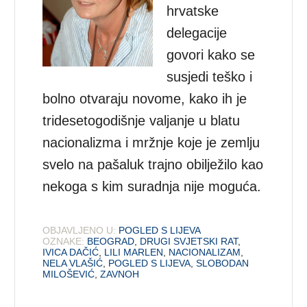
hrvatske
delegacije
govori kako se
susjedi teško i
bolno otvaraju novome, kako ih je
tridesetogodišnje valjanje u blatu
nacionalizma i mržnje koje je zemlju
svelo na pašaluk trajno obilježilo kao
nekoga s kim suradnja nije moguća.
OBJAVLJENO U:
POGLED S LIJEVA
OZNAKE:
BEOGRAD
,
DRUGI SVJETSKI RAT
,
IVICA DAČIĆ
,
LILI MARLEN
,
NACIONALIZAM
,
NELA VLAŠIĆ
,
POGLED S LIJEVA
,
SLOBODAN
MILOŠEVIĆ
,
ZAVNOH