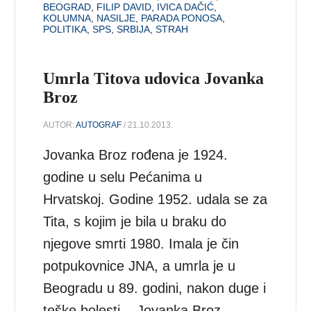
BEOGRAD
,
FILIP DAVID
,
IVICA DAČIĆ
,
KOLUMNA
,
NASILJE
,
PARADA PONOSA
,
POLITIKA
,
SPS
,
SRBIJA
,
STRAH
Umrla Titova udovica Jovanka
Broz
AUTOR:
AUTOGRAF
/ 21.10.2013.
Jovanka Broz rođena je 1924.
godine u selu Pećanima u
Hrvatskoj. Godine 1952. udala se za
Tita, s kojim je bila u braku do
njegove smrti 1980. Imala je čin
potpukovnice JNA, a umrla je u
Beogradu u 89. godini, nakon duge i
teške bolesti. Jovanka Broz