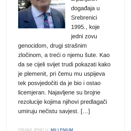
događaja u
Srebrenici
1995., koje
jedni zovu
genocidom, drugi strašnim
zločinom, a treći o njemu šute. Kao
da se cijeli svijet trudi pokazati kako
je plemenit, pri čemu mu uspijeva
tek posvjedočiti da je bio i ostao
licemjeran. Najavljene su brojne
rezolucije kojima njihovi predlagači
umiruju nečistu savjest. […]
OBJAVLJENO U:
MILLENIUM