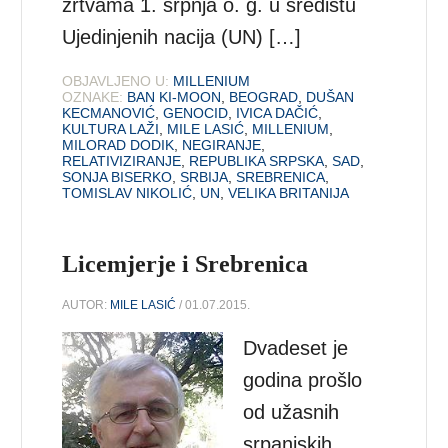
žrtvama 1. srpnja o. g. u središtu
Ujedinjenih nacija (UN) […]
OBJAVLJENO U:
MILLENIUM
OZNAKE:
BAN KI-MOON
,
BEOGRAD
,
DUŠAN
KECMANOVIĆ
,
GENOCID
,
IVICA DAČIĆ
,
KULTURA LAŽI
,
MILE LASIĆ
,
MILLENIUM
,
MILORAD DODIK
,
NEGIRANJE
,
RELATIVIZIRANJE
,
REPUBLIKA SRPSKA
,
SAD
,
SONJA BISERKO
,
SRBIJA
,
SREBRENICA
,
TOMISLAV NIKOLIĆ
,
UN
,
VELIKA BRITANIJA
Licemjerje i Srebrenica
AUTOR:
MILE LASIĆ
/ 01.07.2015.
Dvadeset je
godina prošlo
od užasnih
srpanjskih