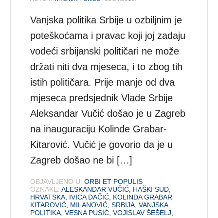
Vanjska politika Srbije u ozbiljnim je
poteškoćama i pravac koji joj zadaju
vodeći srbijanski političari ne može
držati niti dva mjeseca, i to zbog tih
istih političara. Prije manje od dva
mjeseca predsjednik Vlade Srbije
Aleksandar Vučić došao je u Zagreb
na inauguraciju Kolinde Grabar-
Kitarović. Vučić je govorio da je u
Zagreb došao ne bi […]
OBJAVLJENO U:
ORBI ET POPULIS
OZNAKE:
ALESKANDAR VUČIĆ
,
HAŠKI SUD
,
HRVATSKA
,
IVICA DAČIĆ
,
KOLINDA GRABAR
KITAROVIĆ
,
MILANOVIĆ
,
SRBIJA
,
VANJSKA
POLITIKA
,
VESNA PUSIĆ
,
VOJISLAV ŠEŠELJ
,