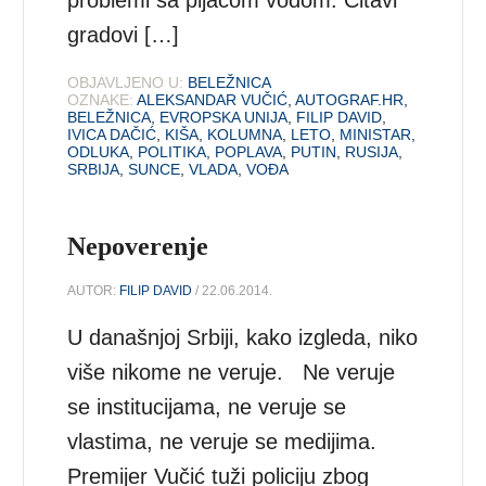
gradovi […]
OBJAVLJENO U:
BELEŽNICA
OZNAKE:
ALEKSANDAR VUČIĆ
,
AUTOGRAF.HR
,
BELEŽNICA
,
EVROPSKA UNIJA
,
FILIP DAVID
,
IVICA DAČIĆ
,
KIŠA
,
KOLUMNA
,
LETO
,
MINISTAR
,
ODLUKA
,
POLITIKA
,
POPLAVA
,
PUTIN
,
RUSIJA
,
SRBIJA
,
SUNCE
,
VLADA
,
VOĐA
Nepoverenje
AUTOR:
FILIP DAVID
/ 22.06.2014.
U današnjoj Srbiji, kako izgleda, niko
više nikome ne veruje. Ne veruje
se institucijama, ne veruje se
vlastima, ne veruje se medijima.
Premijer Vučić tuži policiju zbog