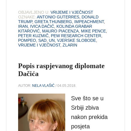
OBJAVLJENO U:
VRIJEME I VJEČNOST
OZNAKE:
ANTONIO GUTERRES
,
DONALD
TRUMP
,
GRETA THUNBERG
,
IMPEACHMENT
,
IRAN
,
IVICA DAČIĆ
,
KOLINDA GRABAR
KITAROVIĆ
,
MAURO PIACENZA
,
MIKE PENCE
,
PETER KUZMIČ
,
PEW RESEARCH CENTER
,
POMPEO
,
SAD
,
UN
,
VJERSKE SLOBODE
,
VRIJEME I VJEČNOST
,
ZLARIN
Popis raspjevanog diplomate
Dačića
AUTOR:
NELA VLAŠIĆ
/ 04.05.2018.
Sve što se u
Srbiji zbiva
nakon prekida
posjeta