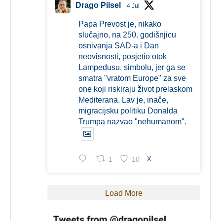
Drago Pilsel
4 Jul
Papa Prevost je, nikako
slučajno, na 250. godišnjicu
osnivanja SAD-a i Dan
neovisnosti, posjetio otok
Lampedusu, simbolu, jer ga se
smatra "vratom Europe" za sve
one koji riskiraju život prelaskom
Mediterana. Lav je, inače,
migracijsku politiku Donalda
Trumpa nazvao "nehumanom".
1
10
X
Load More