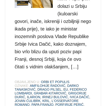
dolazi u Srbiju
(kuloarski
govori, inače, iskreniji i ozbiljniji nego
ikada prije), te iako je ministar
inozemnih poslova Vlade Republike
Srbije Ivica Dačić, kako doznajem,
bio vrlo blizu da uputi poziv papi
Franji, desnoj Srbiji, koja će ovo
čitati s vidnim olakšanjem, […]
OBJAVLJENO U:
ORBI ET POPULIS
OZNAKE:
AMFILOHIJE RADOVIĆ
,
DARKO
TANASKOVIĆ
,
DRAGO PILSEL
,
EU
,
FEDERICO
LOMBARDI
,
GRABAR-KITAROVIĆ
,
GRIGORIJE
DURIĆ
,
ILARION
,
IRINEJ BULOVIĆ
,
IVICA DAČIĆ
,
JOVAN ĆULIBRK
,
KRIL
,
L'OSSERVATORE
ROMANO
,
PAPA FRANJO
,
PORFIRIJE PERIĆ
,