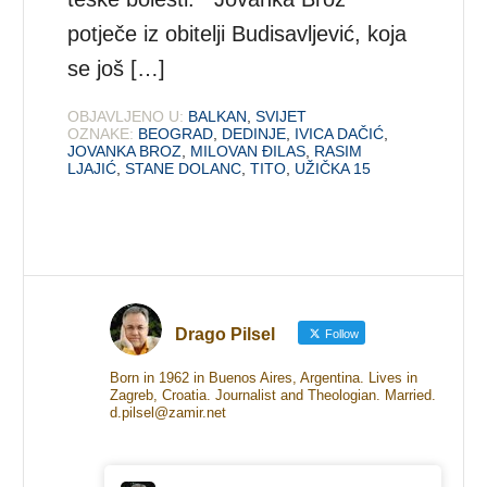
potječe iz obitelji Budisavljević, koja
se još […]
OBJAVLJENO U:
BALKAN
,
SVIJET
OZNAKE:
BEOGRAD
,
DEDINJE
,
IVICA DAČIĆ
,
JOVANKA BROZ
,
MILOVAN ĐILAS
,
RASIM
LJAJIĆ
,
STANE DOLANC
,
TITO
,
UŽIČKA 15
Drago Pilsel
Follow
Born in 1962 in Buenos Aires, Argentina. Lives in
Zagreb, Croatia. Journalist and Theologian. Married.
d.pilsel@zamir.net