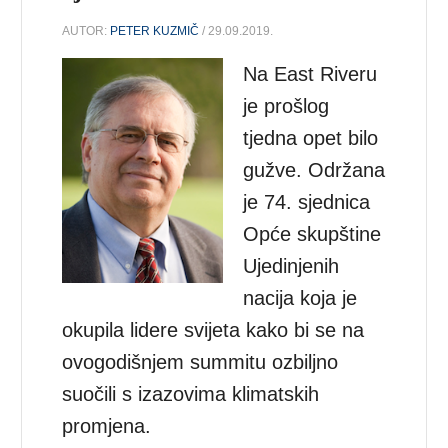
AUTOR:
PETER KUZMIČ
/ 29.09.2019.
Na East Riveru
je prošlog
tjedna opet bilo
gužve. Održana
je 74. sjednica
Opće skupštine
Ujedinjenih
nacija koja je
okupila lidere svijeta kako bi se na
ovogodišnjem summitu ozbiljno
suočili s izazovima klimatskih
promjena.