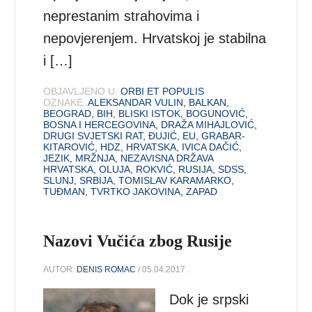
neprestanim strahovima i
nepovjerenjem. Hrvatskoj je stabilna
i […]
OBJAVLJENO U:
ORBI ET POPULIS
OZNAKE:
ALEKSANDAR VULIN
,
BALKAN
,
BEOGRAD
,
BIH
,
BLISKI ISTOK
,
BOGUNOVIĆ
,
BOSNA I HERCEGOVINA
,
DRAŽA MIHAJLOVIĆ
,
DRUGI SVJETSKI RAT
,
ĐUJIĆ
,
EU
,
GRABAR-
KITAROVIĆ
,
HDZ
,
HRVATSKA
,
IVICA DAČIĆ
,
JEZIK
,
MRŽNJA
,
NEZAVISNA DRŽAVA
HRVATSKA
,
OLUJA
,
ROKVIĆ
,
RUSIJA
,
SDSS
,
SLUNJ
,
SRBIJA
,
TOMISLAV KARAMARKO
,
TUĐMAN
,
TVRTKO JAKOVINA
,
ZAPAD
Nazovi Vučića zbog Rusije
AUTOR:
DENIS ROMAC
/ 05.04.2017.
Dok je srpski