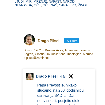
LJUDI
,
MIR
,
MRŽNJE
,
NAPAST
,
NAROD
,
NEVRAVDA
,
OČE
,
OČE NAŠ
,
SARAJEVO
,
ŽIVOT
Drago Pilsel
Follow
Born in 1962 in Buenos Aires, Argentina. Lives in
Zagreb, Croatia. Journalist and Theologian. Married.
d.pilsel@zamir.net
Drago Pilsel
4 Jul
Papa Prevost je, nikako
slučajno, na 250. godišnjicu
osnivanja SAD-a i Dan
neovisnosti, posjetio otok