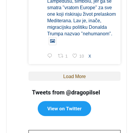
Lampedusu, simbolu, jer ga se
smatra "vratom Europe" za sve
one koji riskiraju život prelaskom
Mediterana. Lav je, inače,
migracijsku politiku Donalda
Trumpa nazvao "nehumanom".
1
10
X
Load More