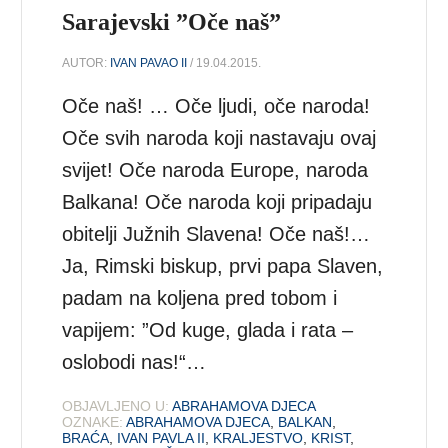
Sarajevski ”Oče naš”
AUTOR:
IVAN PAVAO II
/ 19.04.2015.
Oče naš! … Oče ljudi, oče naroda!
Oče svih naroda koji nastavaju ovaj
svijet! Oče naroda Europe, naroda
Balkana! Oče naroda koji pripadaju
obitelji Južnih Slavena! Oče naš!…
Ja, Rimski biskup, prvi papa Slaven,
padam na koljena pred tobom i
vapijem: ”Od kuge, glada i rata –
oslobodi nas!“…
OBJAVLJENO U:
ABRAHAMOVA DJECA
OZNAKE:
ABRAHAMOVA DJECA
,
BALKAN
,
BRAĆA
,
IVAN PAVLA II
,
KRALJESTVO
,
KRIST
,