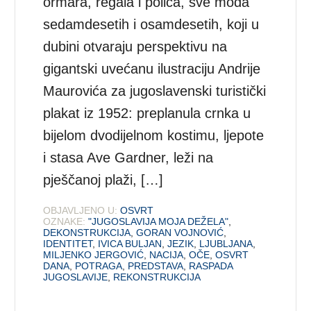
ormara, regala i polica, sve moda
sedamdesetih i osamdesetih, koji u
dubini otvaraju perspektivu na
gigantski uvećanu ilustraciju Andrije
Maurovića za jugoslavenski turistički
plakat iz 1952: preplanula crnka u
bijelom dvodijelnom kostimu, ljepote
i stasa Ave Gardner, leži na
pješčanoj plaži, […]
OBJAVLJENO U:
OSVRT
OZNAKE:
"JUGOSLAVIJA MOJA DEŽELA"
,
DEKONSTRUKCIJA
,
GORAN VOJNOVIĆ
,
IDENTITET
,
IVICA BULJAN
,
JEZIK
,
LJUBLJANA
,
MILJENKO JERGOVIĆ
,
NACIJA
,
OČE
,
OSVRT
DANA
,
POTRAGA
,
PREDSTAVA
,
RASPADA
JUGOSLAVIJE
,
REKONSTRUKCIJA