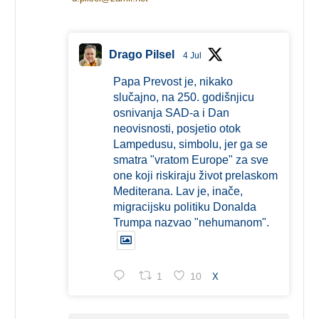
Drago Pilsel
4 Jul
Papa Prevost je, nikako
slučajno, na 250. godišnjicu
osnivanja SAD-a i Dan
neovisnosti, posjetio otok
Lampedusu, simbolu, jer ga se
smatra "vratom Europe" za sve
one koji riskiraju život prelaskom
Mediterana. Lav je, inače,
migracijsku politiku Donalda
Trumpa nazvao "nehumanom".
1
10
X