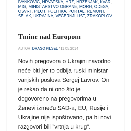
IVANKOVIĆ
,
HRVATSKA
,
HRZ
,
HRŽENJAK
,
KVAR
,
MIG
,
MINISTARSTVO OBRANE
,
MORH
,
ODESA
,
OSVRT
,
PILOT
,
POLITIKA
,
PORTAL
,
REMONT
,
SELAK
,
UKRAJINA
,
VEČERNJI LIST
,
ZRAKOPLOV
Tmine nad Europom
AUTOR:
DRAGO PILSEL
/ 11.05.2014.
Novih pregovora o Ukrajini navodno
neće biti jer to odbija ruski ministar
vanjskih poslova Sergej Lavrov. On
je rekao da ni ono što je
dogovoreno na pregovorima u
Ženevi između SAD-a, EU, Rusije i
Ukrajine nije ispoštovano, pa bi novi
razgovori bili ”vrtnja u krug”.