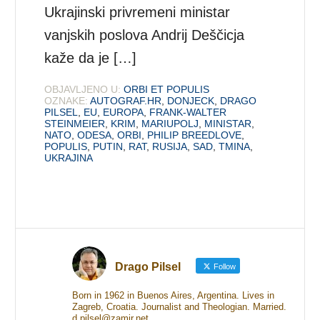
Ukrajinski privremeni ministar
vanjskih poslova Andrij Deščicja
kaže da je […]
OBJAVLJENO U:
ORBI ET POPULIS
OZNAKE:
AUTOGRAF.HR
,
DONJECK
,
DRAGO
PILSEL
,
EU
,
EUROPA
,
FRANK-WALTER
STEINMEIER
,
KRIM
,
MARIUPOLJ
,
MINISTAR
,
NATO
,
ODESA
,
ORBI
,
PHILIP BREEDLOVE
,
POPULIS
,
PUTIN
,
RAT
,
RUSIJA
,
SAD
,
TMINA
,
UKRAJINA
Drago Pilsel
Follow
Born in 1962 in Buenos Aires, Argentina. Lives in
Zagreb, Croatia. Journalist and Theologian. Married.
d.pilsel@zamir.net