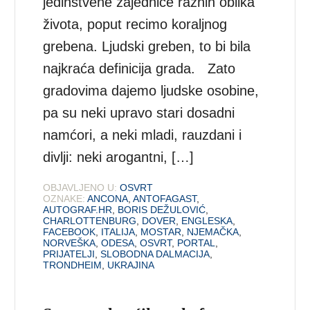
jedinstvene zajednice raznih oblika
života, poput recimo koraljnog
grebena. Ljudski greben, to bi bila
najkraća definicija grada. Zato
gradovima dajemo ljudske osobine,
pa su neki upravo stari dosadni
namćori, a neki mladi, rauzdani i
divlji: neki arogantni, […]
OBJAVLJENO U:
OSVRT
OZNAKE:
ANCONA
,
ANTOFAGAST
,
AUTOGRAF.HR
,
BORIS DEŽULOVIĆ
,
CHARLOTTENBURG
,
DOVER
,
ENGLESKA
,
FACEBOOK
,
ITALIJA
,
MOSTAR
,
NJEMAČKA
,
NORVEŠKA
,
ODESA
,
OSVRT
,
PORTAL
,
PRIJATELJI
,
SLOBODNA DALMACIJA
,
TRONDHEIM
,
UKRAJINA