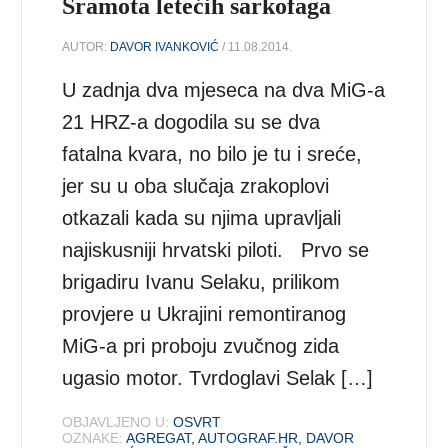
Sramota letećih sarkofaga
AUTOR:
DAVOR IVANKOVIĆ
/ 11.08.2014.
U zadnja dva mjeseca na dva MiG-a
21 HRZ-a dogodila su se dva
fatalna kvara, no bilo je tu i sreće,
jer su u oba slučaja zrakoplovi
otkazali kada su njima upravljali
najiskusniji hrvatski piloti. Prvo se
brigadiru Ivanu Selaku, prilikom
provjere u Ukrajini remontiranog
MiG-a pri proboju zvučnog zida
ugasio motor. Tvrdoglavi Selak […]
OBJAVLJENO U:
OSVRT
OZNAKE:
AGREGAT
,
AUTOGRAF.HR
,
DAVOR