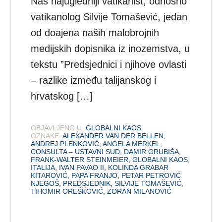
Naš najugledniji vatikanist, odnosno
vatikanolog Silvije Tomašević, jedan
od doajena naših malobrojnih
medijskih dopisnika iz inozemstva, u
tekstu ”Predsjednici i njihove ovlasti
– razlike između talijanskog i
hrvatskog […]
OBJAVLJENO U:
GLOBALNI KAOS
OZNAKE:
ALEXANDER VAN DER BELLEN
,
ANDREJ PLENKOVIĆ
,
ANGELA MERKEL
,
CONSULTA – USTAVNI SUD
,
DAMIR GRUBIŠA
,
FRANK-WALTER STEINMEIER
,
GLOBALNI KAOS
,
ITALIJA
,
IVAN PAVAO II
,
KOLINDA GRABAR
KITAROVIĆ
,
PAPA FRANJO
,
PETAR PETROVIĆ
NJEGOŠ
,
PREDSJEDNIK
,
SILVIJE TOMAŠEVIĆ
,
TIHOMIR OREŠKOVIĆ
,
ZORAN MILANOVIĆ