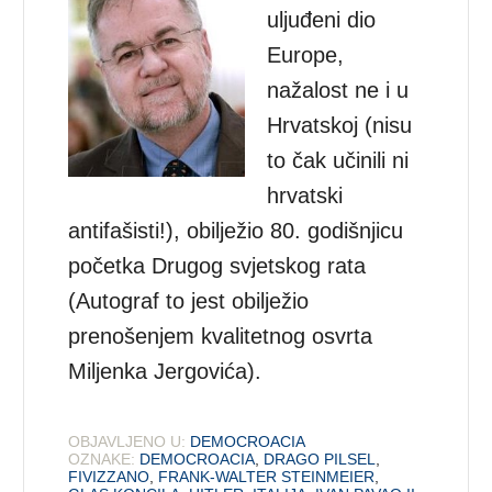
uljuđeni dio
Europe,
nažalost ne i u
Hrvatskoj (nisu
to čak učinili ni
hrvatski
antifašisti!), obilježio 80. godišnjicu
početka Drugog svjetskog rata
(Autograf to jest obilježio
prenošenjem kvalitetnog osvrta
Miljenka Jergovića).
OBJAVLJENO U:
DEMOCROACIA
OZNAKE:
DEMOCROACIA
,
DRAGO PILSEL
,
FIVIZZANO
,
FRANK-WALTER STEINMEIER
,