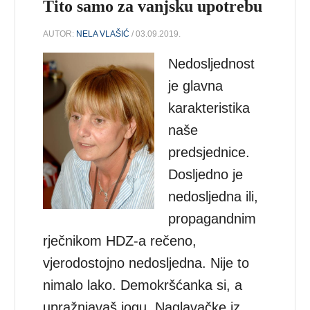
Tito samo za vanjsku upotrebu
AUTOR:
NELA VLAŠIĆ
/ 03.09.2019.
Nedosljednost
je glavna
karakteristika
naše
predsjednice.
Dosljedno je
nedosljedna ili,
propagandnim
rječnikom HDZ-a rečeno,
vjerodostojno nedosljedna. Nije to
nimalo lako. Demokršćanka si, a
upražnjavaš jogu. Naglavačke iz