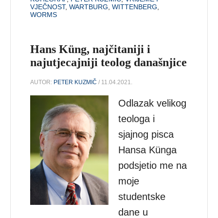
VJEČNOST
,
WARTBURG
,
WITTENBERG
,
WORMS
Hans Küng, najčitaniji i
najutjecajniji teolog današnjice
AUTOR:
PETER KUZMIČ
/ 11.04.2021.
Odlazak velikog
teologa i
sjajnog pisca
Hansa Künga
podsjetio me na
moje
studentske
dane u