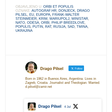
OBJAVLJENO U:
ORBI ET POPULIS
OZNAKE:
AUTOGRAF.HR
,
DONJECK
,
DRAGO
PILSEL
,
EU
,
EUROPA
,
FRANK-WALTER
STEINMEIER
,
KRIM
,
MARIUPOLJ
,
MINISTAR
,
NATO
,
ODESA
,
ORBI
,
PHILIP BREEDLOVE
,
POPULIS
,
PUTIN
,
RAT
,
RUSIJA
,
SAD
,
TMINA
,
UKRAJINA
Drago Pilsel
Follow
Born in 1962 in Buenos Aires, Argentina. Lives in
Zagreb, Croatia. Journalist and Theologian. Married.
d.pilsel@zamir.net
Drago Pilsel
4 Jul