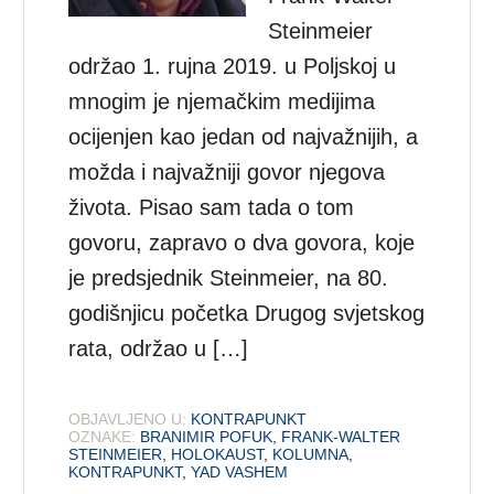
Steinmeier
održao 1. rujna 2019. u Poljskoj u
mnogim je njemačkim medijima
ocijenjen kao jedan od najvažnijih, a
možda i najvažniji govor njegova
života. Pisao sam tada o tom
govoru, zapravo o dva govora, koje
je predsjednik Steinmeier, na 80.
godišnjicu početka Drugog svjetskog
rata, održao u […]
OBJAVLJENO U:
KONTRAPUNKT
OZNAKE:
BRANIMIR POFUK
,
FRANK-WALTER
STEINMEIER
,
HOLOKAUST
,
KOLUMNA
,
KONTRAPUNKT
,
YAD VASHEM