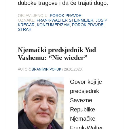
duboke tragove i da će trajati dugo.
OBJAVLJENO U:
POROK PRAVDE
OZNAKE:
FRANK-WALTER STEINMEIER
,
JOSIP
KREGAR
,
KONZUMERIZAM
,
POROK PRAVDE
,
STRAH
Njemački predsjednik Yad
Vashemu: “Nie wieder”
AUTOR:
BRANIMIR POFUK
/ 29.01.2020.
Govor koji je
predsjednik
Savezne
Republike
Njemačke
Frank-Walter