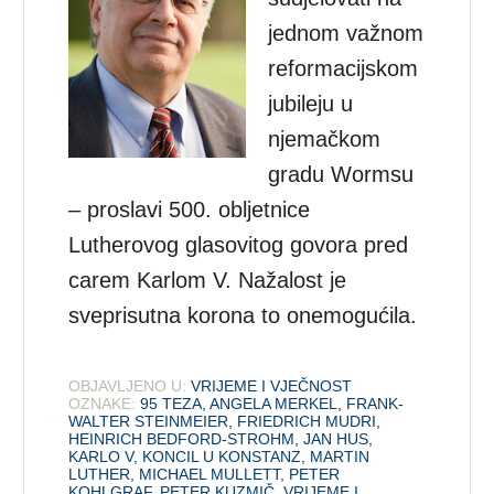
jednom važnom
reformacijskom
jubileju u
njemačkom
gradu Wormsu
– proslavi 500. obljetnice
Lutherovog glasovitog govora pred
carem Karlom V. Nažalost je
sveprisutna korona to onemogućila.
OBJAVLJENO U:
VRIJEME I VJEČNOST
OZNAKE:
95 TEZA
,
ANGELA MERKEL
,
FRANK-
WALTER STEINMEIER
,
FRIEDRICH MUDRI
,
HEINRICH BEDFORD-STROHM
,
JAN HUS
,
KARLO V
,
KONCIL U KONSTANZ
,
MARTIN
LUTHER
,
MICHAEL MULLETT
,
PETER
KOHLGRAF
,
PETER KUZMIČ
,
VRIJEME I