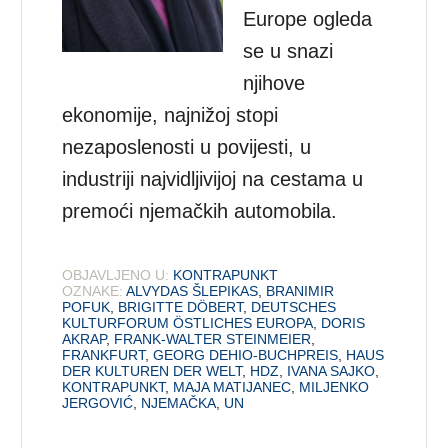
Europe ogleda
se u snazi
njihove
ekonomije, najnižoj stopi
nezaposlenosti u povijesti, u
industriji najvidljivijoj na cestama u
premoći njemačkih automobila.
OBJAVLJENO U:
KONTRAPUNKT
OZNAKE:
ALVYDAS ŠLEPIKAS
,
BRANIMIR
POFUK
,
BRIGITTE DÖBERT
,
DEUTSCHES
KULTURFORUM ÖSTLICHES EUROPA
,
DORIS
AKRAP
,
FRANK-WALTER STEINMEIER
,
FRANKFURT
,
GEORG DEHIO-BUCHPREIS
,
HAUS
DER KULTUREN DER WELT
,
HDZ
,
IVANA SAJKO
,
KONTRAPUNKT
,
MAJA MATIJANEC
,
MILJENKO
JERGOVIĆ
,
NJEMAČKA
,
UN