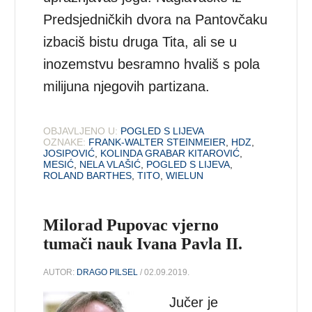
Predsjedničkih dvora na Pantovčaku
izbaciš bistu druga Tita, ali se u
inozemstvu besramno hvališ s pola
milijuna njegovih partizana.
OBJAVLJENO U:
POGLED S LIJEVA
OZNAKE:
FRANK-WALTER STEINMEIER
,
HDZ
,
JOSIPOVIĆ
,
KOLINDA GRABAR KITAROVIĆ
,
MESIĆ
,
NELA VLAŠIĆ
,
POGLED S LIJEVA
,
ROLAND BARTHES
,
TITO
,
WIELUN
Milorad Pupovac vjerno
tumači nauk Ivana Pavla II.
AUTOR:
DRAGO PILSEL
/ 02.09.2019.
Jučer je