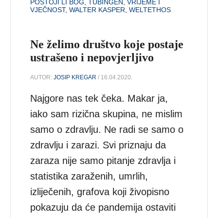
POSTOJI LI BOG
,
TÜBINGEN
,
VRIJEME I
VJEČNOST
,
WALTER KASPER
,
WELTETHOS
Ne želimo društvo koje postaje
ustrašeno i nepovjerljivo
AUTOR:
JOSIP KREGAR
/ 16.04.2020.
Najgore nas tek čeka. Makar ja,
iako sam rizična skupina, ne mislim
samo o zdravlju. Ne radi se samo o
zdravlju i zarazi. Svi priznaju da
zaraza nije samo pitanje zdravlja i
statistika zaraženih, umrlih,
izliječenih, grafova koji živopisno
pokazuju da će pandemija ostaviti