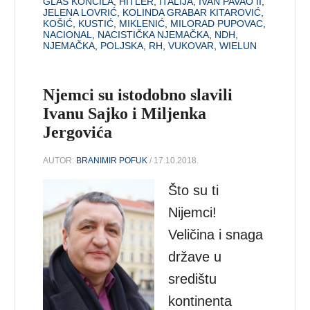
GLAS KONCILA
,
HITLER
,
ITALIJA
,
IVAN PAVAO II
,
JELENA LOVRIĆ
,
KOLINDA GRABAR KITAROVIĆ
,
KOŠIĆ
,
KUSTIĆ
,
MIKLENIĆ
,
MILORAD PUPOVAC
,
NACIONAL
,
NACISTIČKA NJEMAČKA
,
NDH
,
NJEMAČKA
,
POLJSKA
,
RH
,
VUKOVAR
,
WIELUN
Njemci su istodobno slavili
Ivanu Sajko i Miljenka
Jergovića
AUTOR:
BRANIMIR POFUK
/ 17.10.2018.
Što su ti
Nijemci!
Veličina i snaga
države u
središtu
kontinenta