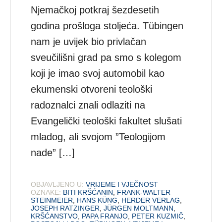
Njemačkoj potkraj šezdesetih
godina prošloga stoljeća. Tübingen
nam je uvijek bio privlačan
sveučilišni grad pa smo s kolegom
koji je imao svoj automobil kao
ekumenski otvoreni teološki
radoznalci znali odlaziti na
Evangelički teološki fakultet slušati
mladog, ali svojom ”Teologijom
nade” […]
OBJAVLJENO U:
VRIJEME I VJEČNOST
OZNAKE:
BITI KRŠĆANIN
,
FRANK-WALTER
STEINMEIER
,
HANS KÜNG
,
HERDER VERLAG
,
JOSEPH RATZINGER
,
JÜRGEN MOLTMANN
,
KRŠĆANSTVO
,
PAPA FRANJO
,
PETER KUZMIČ
,