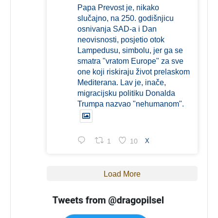
Papa Prevost je, nikako
slučajno, na 250. godišnjicu
osnivanja SAD-a i Dan
neovisnosti, posjetio otok
Lampedusu, simbolu, jer ga se
smatra "vratom Europe" za sve
one koji riskiraju život prelaskom
Mediterana. Lav je, inače,
migracijsku politiku Donalda
Trumpa nazvao "nehumanom".
1
10
X
Load More