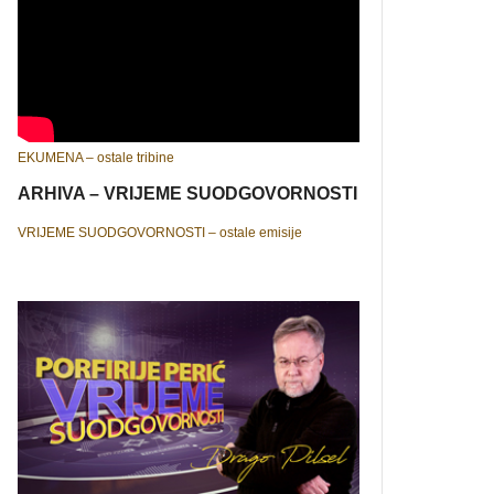
EKUMENA – ostale tribine
ARHIVA – VRIJEME SUODGOVORNOSTI
VRIJEME SUODGOVORNOSTI – ostale emisije