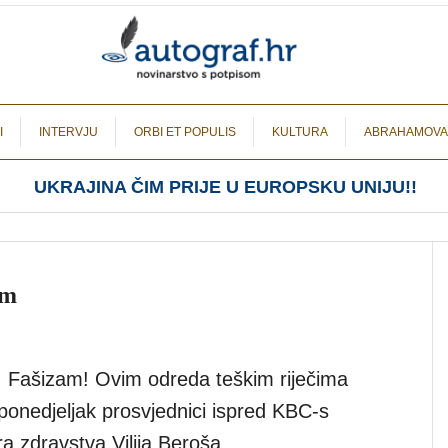
I
INTERVJU
ORBI ET POPULIS
KULTURA
ABRAHAMOVA
UKRAJINA ČIM PRIJE U EUROPSKU UNIJU!!
om
a! Fašizam! Ovim odreda teškim riječima
ponedjeljak prosvjednici ispred KBC-s
a zdravstva Vilija Beroša.