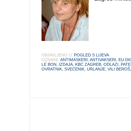
OBJAVLJENO U:
POGLED S LIJEVA
OZNAKE:
ANTIMASKERI
,
ANTIVAKSERI
,
EU DI
LE BON
,
IZDAJA
,
KBC ZAGREB
,
ODLAZI
,
PATE
OVRATNIK
,
SVEĆENIK
,
URLANJE
,
VILI BEROŠ