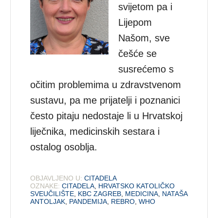
svijetom pa i
Lijepom
Našom, sve
češće se
susrećemo s
očitim problemima u zdravstvenom
sustavu, pa me prijatelji i poznanici
često pitaju nedostaje li u Hrvatskoj
liječnika, medicinskih sestara i
ostalog osoblja.
OBJAVLJENO U:
CITADELA
OZNAKE:
CITADELA
,
HRVATSKO KATOLIČKO
SVEUČILIŠTE
,
KBC ZAGREB
,
MEDICINA
,
NATAŠA
ANTOLJAK
,
PANDEMIJA
,
REBRO
,
WHO