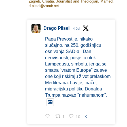
Zagreb, Croatia. Journalist and Theologian. Married.
d.pilsel@zamir.net
Drago Pilsel
4 Jul
Papa Prevost je, nikako
slučajno, na 250. godišnjicu
osnivanja SAD-a i Dan
neovisnosti, posjetio otok
Lampedusu, simbolu, jer ga se
smatra "vratom Europe" za sve
one koji riskiraju život prelaskom
Mediterana. Lav je, inače,
migracijsku politiku Donalda
Trumpa nazvao "nehumanom".
1
10
X