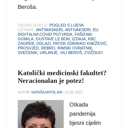
Beroša.
OBJAVLJENO U:
POGLED S LIJEVA
OZNAKE:
ANTIMASKERI
,
ANTIVAKSERI
,
EU
DIGITALNA COVID POTVRDA
,
FAŠIZAM
,
GOMILA
,
GUSTAVE LE BON
,
IZDAJA
,
KBC
ZAGREB
,
ODLAZI
,
PATER ZDRAVKO KNEŽEVIĆ
,
PROSVJED
,
REBRO
,
RIMSKI OVRATNIK
,
SVEĆENIK
,
URLANJE
,
VILI BEROŠ
,
ZVIŽDUCI
Katolički medicinski fakultet?
Neracionalan je potez!
AUTOR:
NATAŠA ANTOLJAK
/ 12.05.2021.
Otkada
pandemija
bjesni cijelim