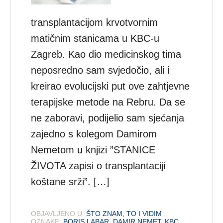
transplantacijom krvotvornim
matičnim stanicama u KBC-u
Zagreb. Kao dio medicinskog tima
neposredno sam svjedočio, ali i
kreirao evolucijski put ove zahtjevne
terapijske metode na Rebru. Da se
ne zaboravi, podijelio sam sjećanja
zajedno s kolegom Damirom
Nemetom u knjizi ”STANICE
ŽIVOTA zapisi o transplantaciji
koštane srži”. […]
OBJAVLJENO U:
ŠTO ZNAM, TO I VIDIM
OZNAKE:
BORIS LABAR
,
DAMIR NEMET
,
KBC