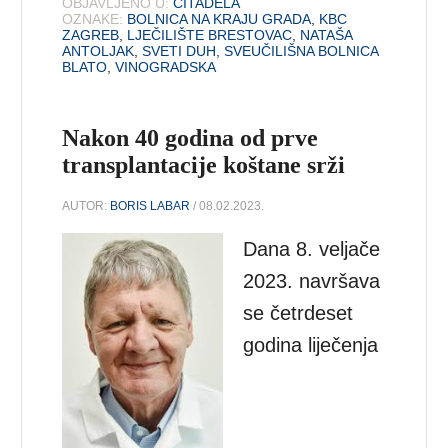
OBJAVLJENO U:
CITADELA
OZNAKE:
BOLNICA NA KRAJU GRADA
,
KBC
ZAGREB
,
LJEČILIŠTE BRESTOVAC
,
NATAŠA
ANTOLJAK
,
SVETI DUH
,
SVEUČILIŠNA BOLNICA
BLATO
,
VINOGRADSKA
Nakon 40 godina od prve
transplantacije koštane srži
AUTOR:
BORIS LABAR
/ 08.02.2023.
Dana 8. veljače
2023. navršava
se četrdeset
godina liječenja