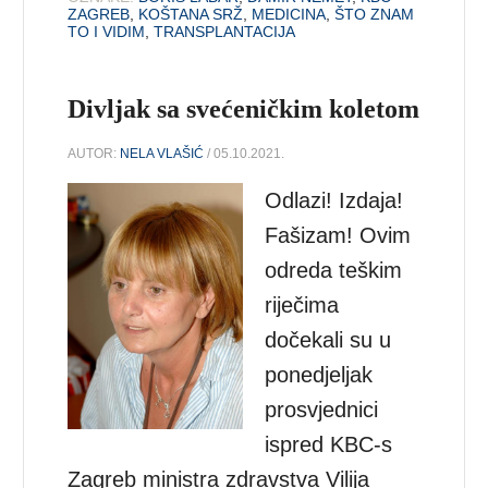
ZAGREB
,
KOŠTANA SRŽ
,
MEDICINA
,
ŠTO ZNAM
TO I VIDIM
,
TRANSPLANTACIJA
Divljak sa svećeničkim koletom
AUTOR:
NELA VLAŠIĆ
/ 05.10.2021.
Odlazi! Izdaja!
Fašizam! Ovim
odreda teškim
riječima
dočekali su u
ponedjeljak
prosvjednici
ispred KBC-s
Zagreb ministra zdravstva Vilija