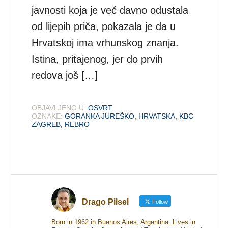
javnosti koja je već davno odustala
od lijepih priča, pokazala je da u
Hrvatskoj ima vrhunskog znanja.
Istina, pritajenog, jer do prvih
redova još […]
OBJAVLJENO U:
OSVRT
OZNAKE:
GORANKA JUREŠKO
,
HRVATSKA
,
KBC
ZAGREB
,
REBRO
Drago Pilsel
Follow
Born in 1962 in Buenos Aires, Argentina. Lives in