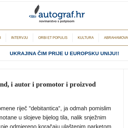
I
INTERVJU
ORBI ET POPULIS
KULTURA
ABRAHAMOVA
UKRAJINA ČIM PRIJE U EUROPSKU UNIJU!!
d, i autor i promotor i proizvod
mene riječ ”debitantica”, ja odmah pomislim
otane u slojeve bijelog tila, nalik snježnim
koje odmjereno koračaju ulaštenim parketom