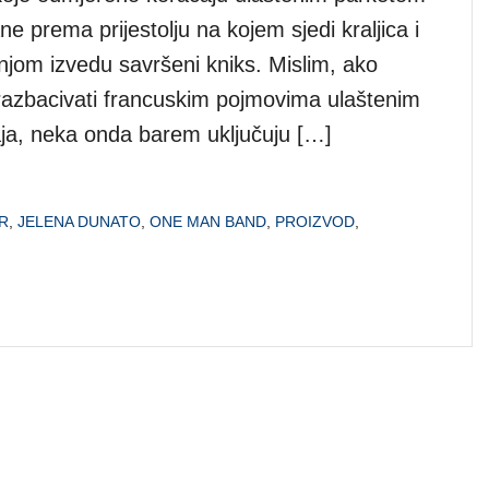
e prema prijestolju na kojem sjedi kraljica i
njom izvedu savršeni kniks. Mislim, ako
azbacivati francuskim pojmovima ulaštenim
aja, neka onda barem uključuju […]
R
,
JELENA DUNATO
,
ONE MAN BAND
,
PROIZVOD
,