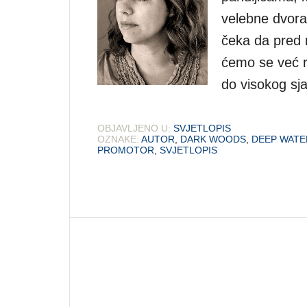
velebne dvoran
čeka da pred 
ćemo se već r
do visokog sj
OBJAVLJENO U:
SVJETLOPIS
OZNAKE:
AUTOR
,
DARK WOODS
,
DEEP WATE
PROMOTOR
,
SVJETLOPIS