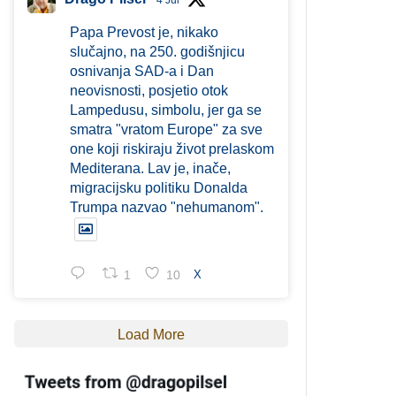
4 Jul
Papa Prevost je, nikako
slučajno, na 250. godišnjicu
osnivanja SAD-a i Dan
neovisnosti, posjetio otok
Lampedusu, simbolu, jer ga se
smatra "vratom Europe" za sve
one koji riskiraju život prelaskom
Mediterana. Lav je, inače,
migracijsku politiku Donalda
Trumpa nazvao "nehumanom".
1
10
X
Load More