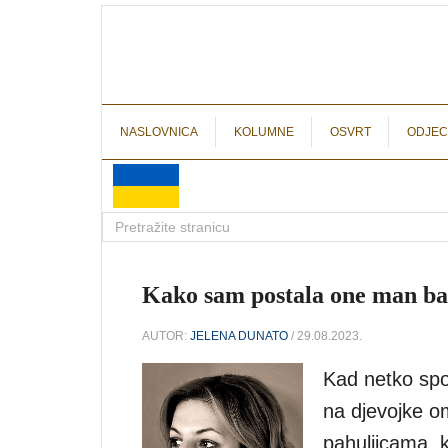
NASLOVNICA
KOLUMNE
OSVRT
ODJEC
Kako sam postala one man ban
AUTOR:
JELENA DUNATO
/ 29.08.2023.
Kad netko spo
na djevojke om
pahuljicama, 