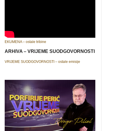
EKUMENA – ostale tribine
ARHIVA – VRIJEME SUODGOVORNOSTI
VRIJEME SUODGOVORNOSTI – ostale emisije