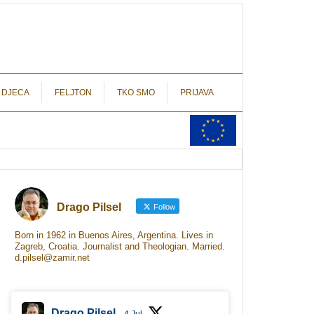
autograf.hr
novinarstvo s potpisom
 DJECA
FELJTON
TKO SMO
PRIJAVA
Drago Pilsel
Follow
Born in 1962 in Buenos Aires, Argentina. Lives in
Zagreb, Croatia. Journalist and Theologian. Married.
d.pilsel@zamir.net
Drago Pilsel