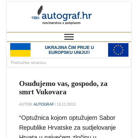
autograf.hr
novinarstvo s potpisom
UKRAJINA ČIM PRIJE U
EUROPSKU UNIJU!!
Osuđujemo vas, gospodo, za
smrt Vukovara
AUTOR:
AUTOGRAF
/ 18.11.2013.
“Optužnica kojom optužujem Sabor
Republike Hrvatske za sudjelovanje
Hrvata u najvećem zločinu u