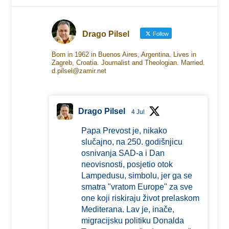
Drago Pilsel
Follow
Born in 1962 in Buenos Aires, Argentina. Lives in
Zagreb, Croatia. Journalist and Theologian. Married.
d.pilsel@zamir.net
Drago Pilsel
4 Jul
Papa Prevost je, nikako
slučajno, na 250. godišnjicu
osnivanja SAD-a i Dan
neovisnosti, posjetio otok
Lampedusu, simbolu, jer ga se
smatra "vratom Europe" za sve
one koji riskiraju život prelaskom
Mediterana. Lav je, inače,
migracijsku politiku Donalda