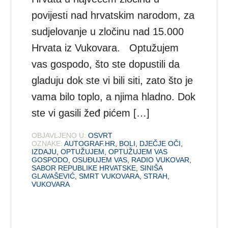
povijesti nad hrvatskim narodom, za
sudjelovanje u zločinu nad 15.000
Hrvata iz Vukovara. Optužujem
vas gospodo, što ste dopustili da
gladuju dok ste vi bili siti, zato što je
vama bilo toplo, a njima hladno. Dok
ste vi gasili žeđ pićem […]
OBJAVLJENO U:
OSVRT
OZNAKE:
AUTOGRAF.HR
,
BOLI
,
DJEČJE OČI
,
IZDAJU
,
OPTUŽUJEM
,
OPTUŽUJEM VAS
GOSPODO
,
OSUĐUJEM VAS
,
RADIO VUKOVAR
,
SABOR REPUBLIKE HRVATSKE
,
SINIŠA
GLAVAŠEVIĆ
,
SMRT VUKOVARA
,
STRAH
,
VUKOVARA