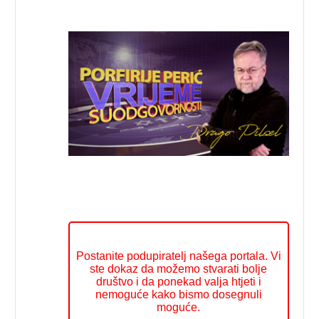
Postanite podupiratelj našega portala. Vi
ste dokaz da možemo stvarati bolje
društvo i da ponekad valja htjeti i
nemoguće kako bismo dosegnuli
moguće.