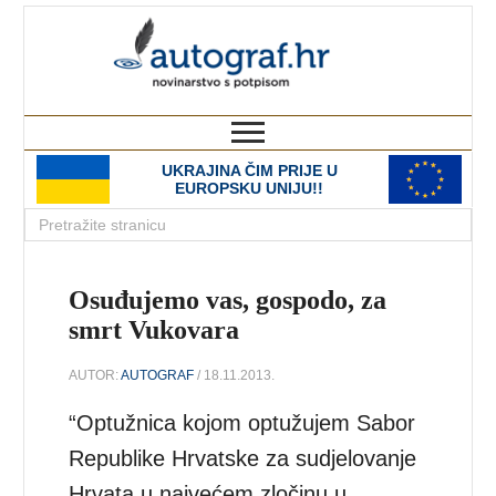
autograf.hr
novinarstvo s potpisom
UKRAJINA ČIM PRIJE U
EUROPSKU UNIJU!!
Osuđujemo vas, gospodo, za
smrt Vukovara
AUTOR:
AUTOGRAF
/ 18.11.2013.
“Optužnica kojom optužujem Sabor
Republike Hrvatske za sudjelovanje
Hrvata u najvećem zločinu u