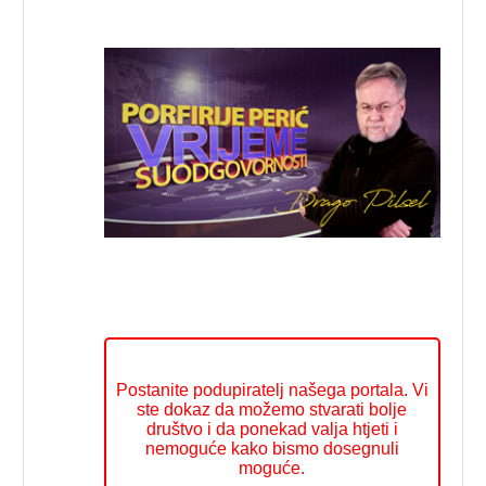
Postanite podupiratelj našega portala. Vi
ste dokaz da možemo stvarati bolje
društvo i da ponekad valja htjeti i
nemoguće kako bismo dosegnuli
moguće.