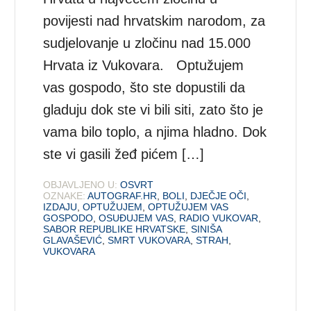
povijesti nad hrvatskim narodom, za
sudjelovanje u zločinu nad 15.000
Hrvata iz Vukovara. Optužujem
vas gospodo, što ste dopustili da
gladuju dok ste vi bili siti, zato što je
vama bilo toplo, a njima hladno. Dok
ste vi gasili žeđ pićem […]
OBJAVLJENO U:
OSVRT
OZNAKE:
AUTOGRAF.HR
,
BOLI
,
DJEČJE OČI
,
IZDAJU
,
OPTUŽUJEM
,
OPTUŽUJEM VAS
GOSPODO
,
OSUĐUJEM VAS
,
RADIO VUKOVAR
,
SABOR REPUBLIKE HRVATSKE
,
SINIŠA
GLAVAŠEVIĆ
,
SMRT VUKOVARA
,
STRAH
,
VUKOVARA