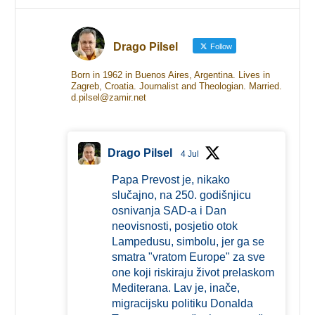
Drago Pilsel
Follow
Born in 1962 in Buenos Aires, Argentina. Lives in
Zagreb, Croatia. Journalist and Theologian. Married.
d.pilsel@zamir.net
Drago Pilsel
4 Jul
Papa Prevost je, nikako
slučajno, na 250. godišnjicu
osnivanja SAD-a i Dan
neovisnosti, posjetio otok
Lampedusu, simbolu, jer ga se
smatra "vratom Europe" za sve
one koji riskiraju život prelaskom
Mediterana. Lav je, inače,
migracijsku politiku Donalda