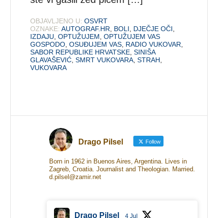
OBJAVLJENO U:
OSVRT
OZNAKE:
AUTOGRAF.HR
,
BOLI
,
DJEČJE OČI
,
IZDAJU
,
OPTUŽUJEM
,
OPTUŽUJEM VAS
GOSPODO
,
OSUĐUJEM VAS
,
RADIO VUKOVAR
,
SABOR REPUBLIKE HRVATSKE
,
SINIŠA
GLAVAŠEVIĆ
,
SMRT VUKOVARA
,
STRAH
,
VUKOVARA
Drago Pilsel
Follow
Born in 1962 in Buenos Aires, Argentina. Lives in
Zagreb, Croatia. Journalist and Theologian. Married.
d.pilsel@zamir.net
Drago Pilsel
4 Jul