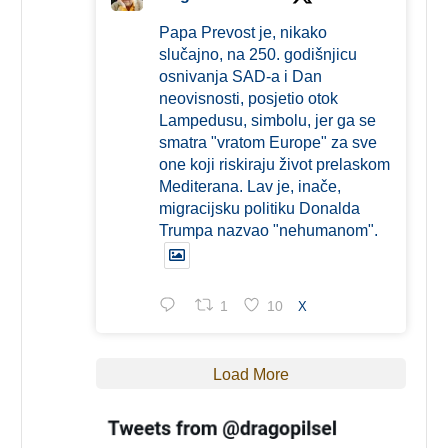
Papa Prevost je, nikako
slučajno, na 250. godišnjicu
osnivanja SAD-a i Dan
neovisnosti, posjetio otok
Lampedusu, simbolu, jer ga se
smatra "vratom Europe" za sve
one koji riskiraju život prelaskom
Mediterana. Lav je, inače,
migracijsku politiku Donalda
Trumpa nazvao "nehumanom".
1
10
X
Load More