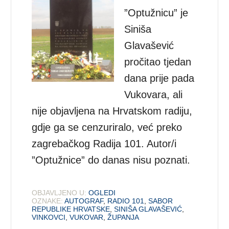
”Optužnicu” je
Siniša
Glavašević
pročitao tjedan
dana prije pada
Vukovara, ali
nije objavljena na Hrvatskom radiju,
gdje ga se cenzuriralo, već preko
zagrebačkog Radija 101. Autor/i
”Optužnice” do danas nisu poznati.
OBJAVLJENO U:
OGLEDI
OZNAKE:
AUTOGRAF
,
RADIO 101
,
SABOR
REPUBLIKE HRVATSKE
,
SINIŠA GLAVAŠEVIĆ
,
VINKOVCI
,
VUKOVAR
,
ŽUPANJA