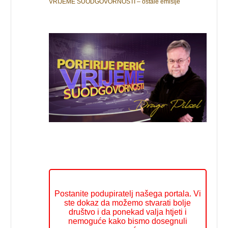
VRIJEME SUODGOVORNOSTI – ostale emisije
Postanite podupiratelj našega portala. Vi
ste dokaz da možemo stvarati bolje
društvo i da ponekad valja htjeti i
nemoguće kako bismo dosegnuli