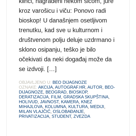
klinci, nagrađeni nekom sićom, jure
kroz varošicu i viču: Ponovo radi
bioskop! U današnjem osetljivom
trenutku, kad sve u kulturnom i
društvenom polju deluje uzdrmano i
sklono osipanju, teško je bilo
očekivati da neki događaj može da
se izdvoji. […]
OBJAVLJENO U:
BEO DIJAGNOZE
OZNAKE:
AKCIJA
,
AUTOGRAF.HR
,
AUTOR
,
BEO-
DIJAGNOZE
,
BEOGRAD
,
BIOSKOP
,
DERATIZACIJA
,
FILM
,
GRADSKA SKUPŠTINA
,
HOLIVUD
,
JAVNOST
,
KAMERA
,
KNEZ
MIHAJLOVA
,
KOLUMNA
,
KULTURA
,
MEDIJI
,
MILAN VLAJČIĆ
,
OSLOBAĐANJE
,
PRIVATIZACIJA
,
STUDENT
,
ZVEZDA