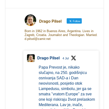
Drago Pilsel
Follow
Born in 1962 in Buenos Aires, Argentina. Lives in
Zagreb, Croatia. Journalist and Theologian. Married.
d.pilsel@zamir.net
Drago Pilsel
4 Jul
Papa Prevost je, nikako
slučajno, na 250. godišnjicu
osnivanja SAD-a i Dan
neovisnosti, posjetio otok
Lampedusu, simbolu, jer ga se
smatra "vratom Europe" za sve
one koji riskiraju život prelaskom
Mediterana. Lav je, inače,