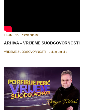
EKUMENA – ostale tribine
ARHIVA – VRIJEME SUODGOVORNOSTI
VRIJEME SUODGOVORNOSTI – ostale emisije