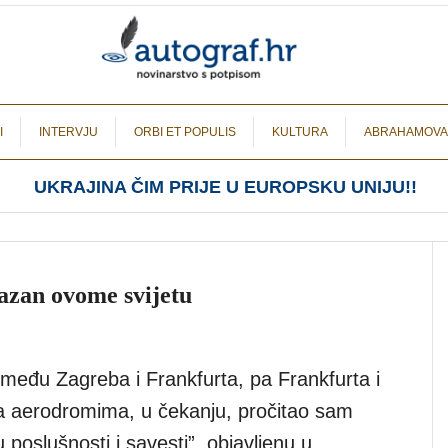
I
INTERVJU
ORBI ET POPULIS
KULTURA
ABRAHAMOVA
UKRAJINA ČIM PRIJE U EUROPSKU UNIJU!!
lazan ovome svijetu
zmeđu Zagreba i Frankfurta, pa Frankfurta i
na aerodromima, u čekanju, pročitao sam
 poslušnosti i savesti”, objavljenu u