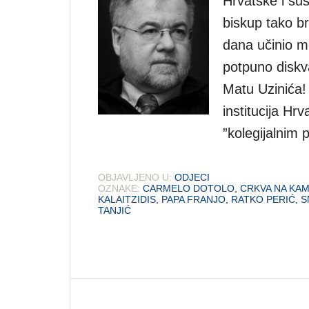
Hrvatske i su
biskup tako br
dana učinio m
potpuno diskva
Matu Uzinića! 
institucija Hr
”kolegijalnim
OBJAVLJENO U:
ODJECI
OZNAKE:
CARMELO DOTOLO
,
CRKVA NA KA
KALAITZIDIS
,
PAPA FRANJO
,
RATKO PERIĆ
,
S
TANJIĆ