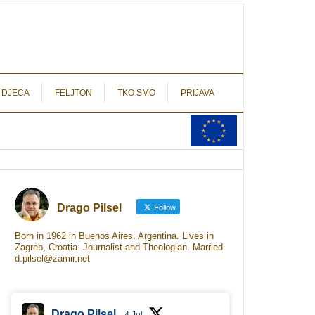
autograf.hr
novinarstvo s potpisom
 DJECA
FELJTON
TKO SMO
PRIJAVA
Drago Pilsel
Follow
Born in 1962 in Buenos Aires, Argentina. Lives in
Zagreb, Croatia. Journalist and Theologian. Married.
d.pilsel@zamir.net
Drago Pilsel