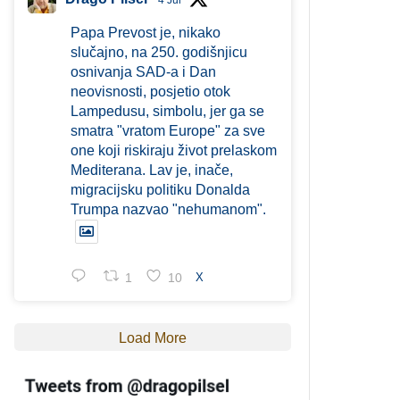
4 Jul
Papa Prevost je, nikako
slučajno, na 250. godišnjicu
osnivanja SAD-a i Dan
neovisnosti, posjetio otok
Lampedusu, simbolu, jer ga se
smatra "vratom Europe" za sve
one koji riskiraju život prelaskom
Mediterana. Lav je, inače,
migracijsku politiku Donalda
Trumpa nazvao "nehumanom".
1
10
X
Load More