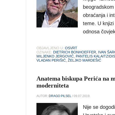
beogradskom B
obraćanja i in
teme. U knjiz
odnosa čovjek
OBJAVLJENO U:
OSVRT
OZNAKE:
DIETRICH BONHOEFFER
,
IVAN ŠAR
MILJENKO JERGOVIĆ
,
PANTELIS KALAITZIDI
VLADAN PERIŠIĆ
,
ŽELJKO MARDEŠIĆ
Anatema biskupa Perića na ms
moderniteta
AUTOR:
DRAGO PILSEL
/ 09.07.2019.
Nije se dogod