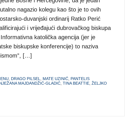
sjedne Bosne i Hercegovine, da je jedan
utalno nagazio kolegu kao što je to ovih
ostarsko-duvanjski ordinarij Ratko Perić
lificirajući i vrijeđajući dubrovačkog biskupa
Informativna katolička agencija (jer je
vatske biskupske konferencije) to naziva
 pismom”, […]
MENU
,
DRAGO PILSEL
,
MATE UZINIĆ
,
PANTELIS
NJEŽANA MAJDANDŽIĆ-GLADIĆ
,
TINA BEATTIE
,
ŽELJKO