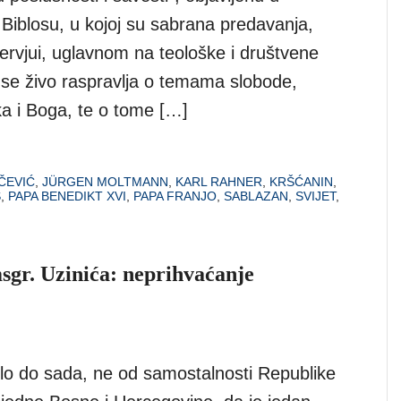
iblosu, u kojoj su sabrana predavanja,
tervjui, uglavnom na teološke i društvene
i se živo raspravlja o temama slobode,
a i Boga, te o tome […]
ČEVIĆ
,
JÜRGEN MOLTMANN
,
KARL RAHNER
,
KRŠĆANIN
,
S
,
PAPA BENEDIKT XVI
,
PAPA FRANJO
,
SABLAZAN
,
SVIJET
,
gr. Uzinića: neprihvaćanje
ilo do sada, ne od samostalnosti Republike