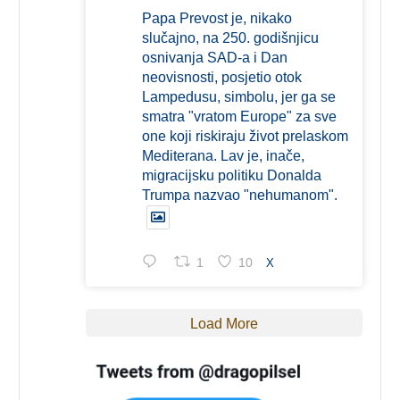
Papa Prevost je, nikako
slučajno, na 250. godišnjicu
osnivanja SAD-a i Dan
neovisnosti, posjetio otok
Lampedusu, simbolu, jer ga se
smatra "vratom Europe" za sve
one koji riskiraju život prelaskom
Mediterana. Lav je, inače,
migracijsku politiku Donalda
Trumpa nazvao "nehumanom".
1
10
X
Load More