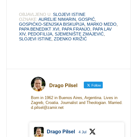
OBJAVLJENO U:
SLOJEVI ISTINE
OZNAKE:
AURELIE NIMARIN
,
GOSPIĆ
,
GOSPIĆKO-SENJSKA BISKUPIJA
,
MARKO MEDO
,
PAPA BENEDIKT XVI
,
PAPA FRANJO
,
PAPA LAV
XIV
,
PEDOFILIJA
,
SJEMENIŠTE ZMAJEVIĆ
,
SLOJEVI ISTINE
,
ZDENKO KRIŽIĆ
Drago Pilsel
Follow
Born in 1962 in Buenos Aires, Argentina. Lives in
Zagreb, Croatia. Journalist and Theologian. Married.
d.pilsel@zamir.net
Drago Pilsel
4 Jul