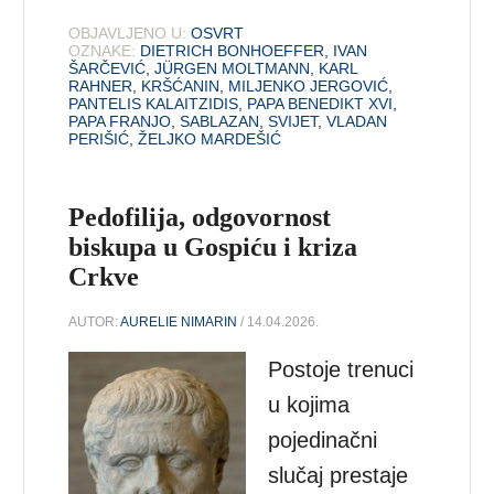
OBJAVLJENO U:
OSVRT
OZNAKE:
DIETRICH BONHOEFFER
,
IVAN
ŠARČEVIĆ
,
JÜRGEN MOLTMANN
,
KARL
RAHNER
,
KRŠĆANIN
,
MILJENKO JERGOVIĆ
,
PANTELIS KALAITZIDIS
,
PAPA BENEDIKT XVI
,
PAPA FRANJO
,
SABLAZAN
,
SVIJET
,
VLADAN
PERIŠIĆ
,
ŽELJKO MARDEŠIĆ
Pedofilija, odgovornost
biskupa u Gospiću i kriza
Crkve
AUTOR:
AURELIE NIMARIN
/ 14.04.2026.
Postoje trenuci
u kojima
pojedinačni
slučaj prestaje