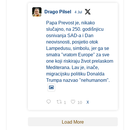
Drago Pilsel
4 Jul
Papa Prevost je, nikako
slučajno, na 250. godišnjicu
osnivanja SAD-a i Dan
neovisnosti, posjetio otok
Lampedusu, simbolu, jer ga se
smatra "vratom Europe" za sve
one koji riskiraju život prelaskom
Mediterana. Lav je, inače,
migracijsku politiku Donalda
Trumpa nazvao "nehumanom".
1
10
X
Load More