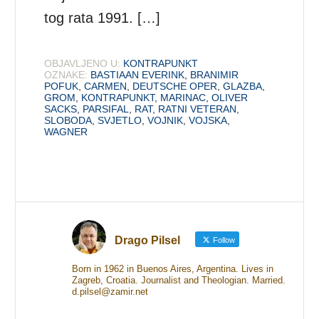
tog rata 1991. […]
OBJAVLJENO U:
KONTRAPUNKT
OZNAKE:
BASTIAAN EVERINK
,
BRANIMIR
POFUK
,
CARMEN
,
DEUTSCHE OPER
,
GLAZBA
,
GROM
,
KONTRAPUNKT
,
MARINAC
,
OLIVER
SACKS
,
PARSIFAL
,
RAT
,
RATNI VETERAN
,
SLOBODA
,
SVJETLO
,
VOJNIK
,
VOJSKA
,
WAGNER
Drago Pilsel
Follow
Born in 1962 in Buenos Aires, Argentina. Lives in
Zagreb, Croatia. Journalist and Theologian. Married.
d.pilsel@zamir.net