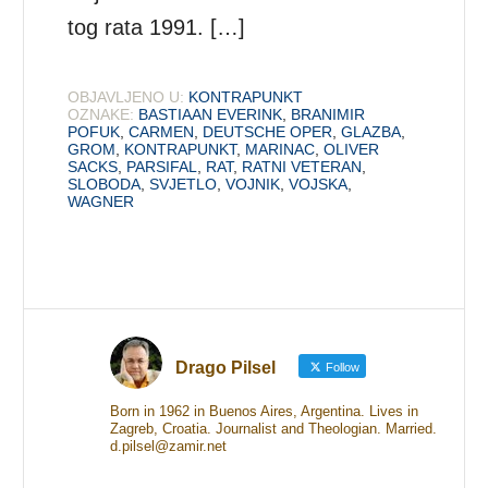
tog rata 1991. […]
OBJAVLJENO U:
KONTRAPUNKT
OZNAKE:
BASTIAAN EVERINK
,
BRANIMIR
POFUK
,
CARMEN
,
DEUTSCHE OPER
,
GLAZBA
,
GROM
,
KONTRAPUNKT
,
MARINAC
,
OLIVER
SACKS
,
PARSIFAL
,
RAT
,
RATNI VETERAN
,
SLOBODA
,
SVJETLO
,
VOJNIK
,
VOJSKA
,
WAGNER
Drago Pilsel
Follow
Born in 1962 in Buenos Aires, Argentina. Lives in
Zagreb, Croatia. Journalist and Theologian. Married.
d.pilsel@zamir.net