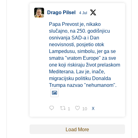
Drago Pilsel
4 Jul
Papa Prevost je, nikako
slučajno, na 250. godišnjicu
osnivanja SAD-a i Dan
neovisnosti, posjetio otok
Lampedusu, simbolu, jer ga se
smatra "vratom Europe" za sve
one koji riskiraju život prelaskom
Mediterana. Lav je, inače,
migracijsku politiku Donalda
Trumpa nazvao "nehumanom".
1
10
X
Load More