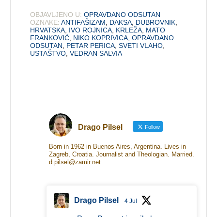
OBJAVLJENO U:
OPRAVDANO ODSUTAN
OZNAKE:
ANTIFAŠIZAM
,
DAKSA
,
DUBROVNIK
,
HRVATSKA
,
IVO ROJNICA
,
KRLEŽA
,
MATO
FRANKOVIĆ
,
NIKO KOPRIVICA
,
OPRAVDANO
ODSUTAN
,
PETAR PERICA
,
SVETI VLAHO
,
USTAŠTVO
,
VEDRAN SALVIA
Drago Pilsel
Follow
Born in 1962 in Buenos Aires, Argentina. Lives in
Zagreb, Croatia. Journalist and Theologian. Married.
d.pilsel@zamir.net
Drago Pilsel
4 Jul