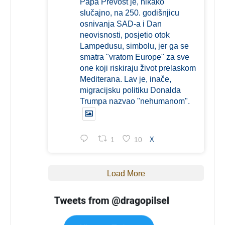
Papa Prevost je, nikako
slučajno, na 250. godišnjicu
osnivanja SAD-a i Dan
neovisnosti, posjetio otok
Lampedusu, simbolu, jer ga se
smatra "vratom Europe" za sve
one koji riskiraju život prelaskom
Mediterana. Lav je, inače,
migracijsku politiku Donalda
Trumpa nazvao "nehumanom".
1
10
X
Load More