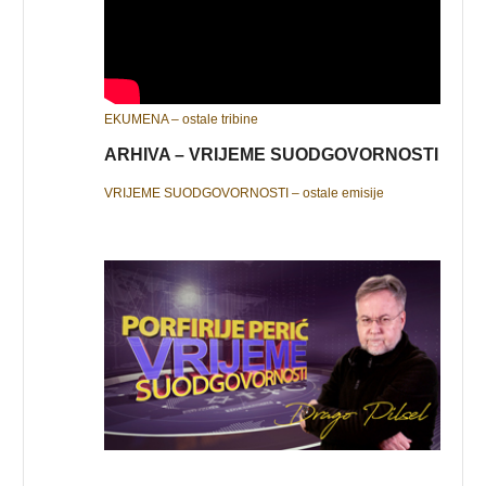
EKUMENA – ostale tribine
ARHIVA – VRIJEME SUODGOVORNOSTI
VRIJEME SUODGOVORNOSTI – ostale emisije