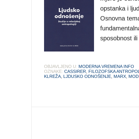
opstanka i lju
Osnovna temat
fundamentalna
sposobnost il
OBJAVLJENO U:
MODERNA VREMENA INFO
OZNAKE:
CASSIRER
,
FILOZOFSKA ANTROPO
KLREŽA
,
LJDUSKO ODNOŠENJE
,
MARX
,
MOD