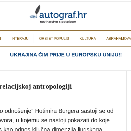
I
INTERVJU
ORBI ET POPULIS
KULTURA
ABRAHAMOVA
UKRAJINA ČIM PRIJE U EUROPSKU UNIJU!!
relacijskoj antropologiji
ko odnošenje” Hotimira Burgera sastoji se od
vora, u kojemu se nastoji pokazati do koje
s kao odnos ključna dimenzija ljudskoga