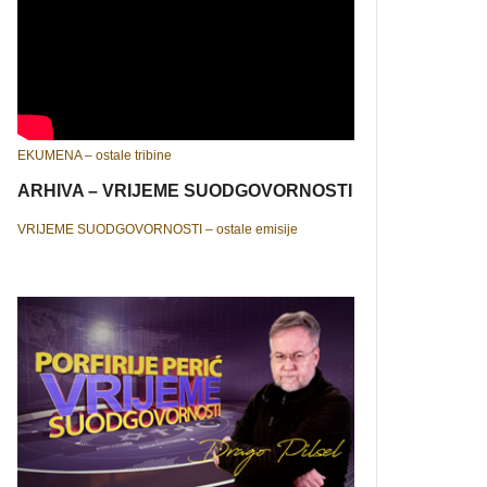
EKUMENA – ostale tribine
ARHIVA – VRIJEME SUODGOVORNOSTI
VRIJEME SUODGOVORNOSTI – ostale emisije