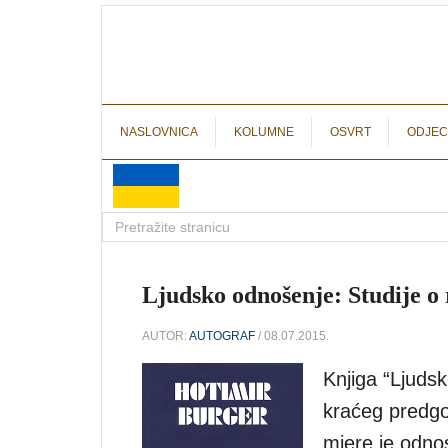
NASLOVNICA
KOLUMNE
OSVRT
ODJEC
Ljudsko odnošenje: Studije o 
AUTOR:
AUTOGRAF
/ 08.07.2015.
Knjiga “Ljuds
kraćeg predgo
mjere je odno