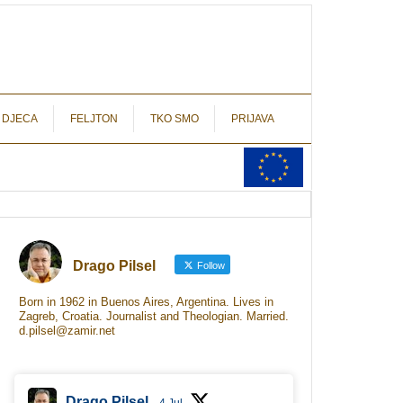
autograf.hr
novinarstvo s potpisom
 DJECA
FELJTON
TKO SMO
PRIJAVA
Drago Pilsel
Follow
Born in 1962 in Buenos Aires, Argentina. Lives in
Zagreb, Croatia. Journalist and Theologian. Married.
d.pilsel@zamir.net
Drago Pilsel