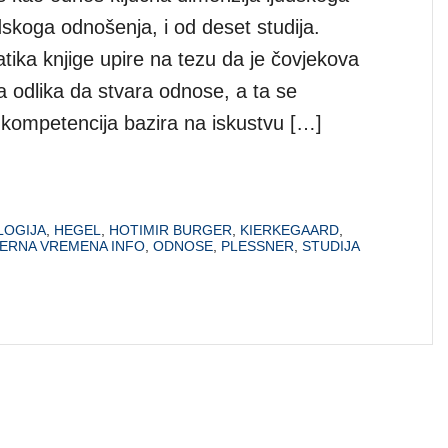
dskoga odnošenja, i od deset studija.
ika knjige upire na tezu da je čovjekova
 odlika da stvara odnose, a ta se
i kompetencija bazira na iskustvu […]
LOGIJA
,
HEGEL
,
HOTIMIR BURGER
,
KIERKEGAARD
,
ERNA VREMENA INFO
,
ODNOSE
,
PLESSNER
,
STUDIJA