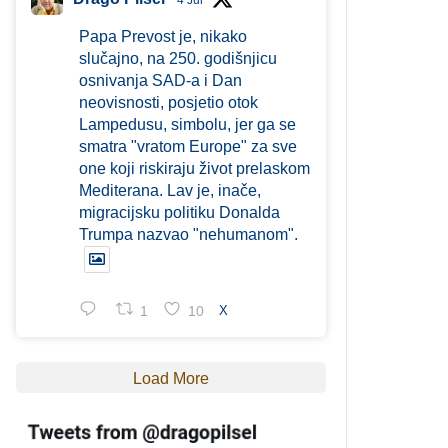
4 Jul
Papa Prevost je, nikako
slučajno, na 250. godišnjicu
osnivanja SAD-a i Dan
neovisnosti, posjetio otok
Lampedusu, simbolu, jer ga se
smatra "vratom Europe" za sve
one koji riskiraju život prelaskom
Mediterana. Lav je, inače,
migracijsku politiku Donalda
Trumpa nazvao "nehumanom".
1
10
X
Load More