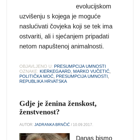
evolucijskom
uzvišenju s kojega je moguće
naslućivati čovjeka koji se tek ima
ostvariti, ali i sjećanjem pripadati
netom napuštenoj animalnosti.
OBJAVLJENO U:
PRESUMPCIJA UMNOSTI
OZNAKE:
KIERKEGAARD
,
MARKO VUČETIĆ
,
POLITIČKA MOĆ
,
PRESUMPCIJA UMNOSTI
,
REPUBLIKA HRVATSKA
Gdje je ženina ženskost,
ženstvenost?
AUTOR:
JADRANKA BRNČIĆ
/ 10.09.2017.
Danas bismo