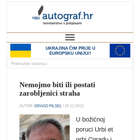
autograf.hr
novinarstvo s potpisom
UKRAJINA ČIM PRIJE U
EUROPSKU UNIJU!!
Nemojmo biti ili postati
zarobljenici straha
AUTOR:
DRAGO PILSEL
/ 25.12.2022.
U božićnoj
poruci Urbi et
orbi (”gradu i