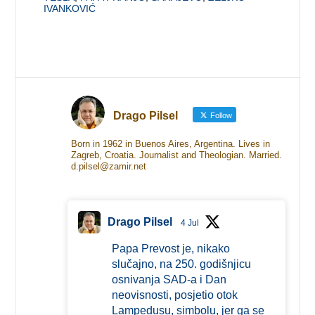
IVANKOVIĆ
Drago Pilsel
Follow
Born in 1962 in Buenos Aires, Argentina. Lives in
Zagreb, Croatia. Journalist and Theologian. Married.
d.pilsel@zamir.net
Drago Pilsel
4 Jul
Papa Prevost je, nikako
slučajno, na 250. godišnjicu
osnivanja SAD-a i Dan
neovisnosti, posjetio otok
Lampedusu, simbolu, jer ga se