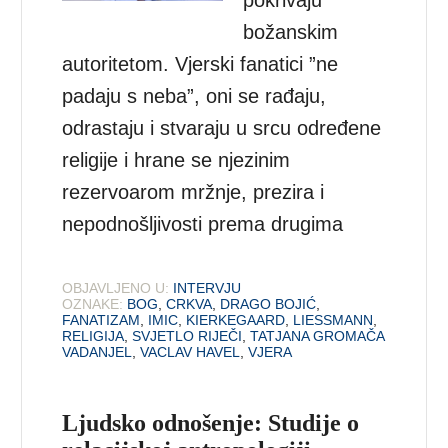
božanskim
autoritetom. Vjerski fanatici ”ne
padaju s neba”, oni se rađaju,
odrastaju i stvaraju u srcu određene
religije i hrane se njezinim
rezervoarom mržnje, prezira i
nepodnošljivosti prema drugima
OBJAVLJENO U:
INTERVJU
OZNAKE:
BOG
,
CRKVA
,
DRAGO BOJIĆ
,
FANATIZAM
,
IMIC
,
KIERKEGAARD
,
LIESSMANN
,
RELIGIJA
,
SVJETLO RIJEČI
,
TATJANA GROMAČA
VADANJEL
,
VACLAV HAVEL
,
VJERA
Ljudsko odnošenje: Studije o