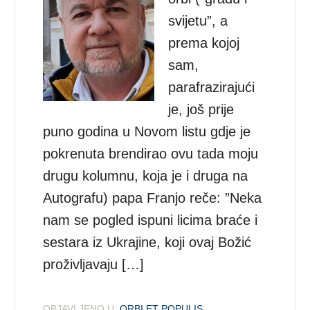
svijetu”, a
prema kojoj
sam,
parafrazirajući
je, još prije
puno godina u Novom listu gdje je
pokrenuta brendirao ovu tada moju
drugu kolumnu, koja je i druga na
Autografu) papa Franjo reče: ”Neka
nam se pogled ispuni licima braće i
sestara iz Ukrajine, koji ovaj Božić
proživljavaju […]
OBJAVLJENO U:
ORBI ET POPULIS