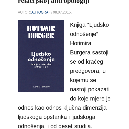
relacijskoj antropologiji
AUTOR:
AUTOGRAF
/ 08.07.2015.
Knjiga “Ljudsko
odnošenje”
Hotimira
Burgera sastoji
se od kraćeg
predgovora, u
kojemu se
nastoji pokazati
do koje mjere je
odnos kao odnos ključna dimenzija
ljudskoga opstanka i ljudskoga
odnošenja, i od deset studija.