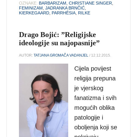
OZNAKE:
BARBARIZAM
,
CHRISTIANE SINGER
,
FEMINIZAM
,
JADRANKA BRNČIĆ
,
KIERKEGAARD
,
PARRHĒSIA
,
RILKE
Drago Bojić: ”Religijske
ideologije su najopasnije”
AUTOR:
TATJANA GROMAČA VADANJEL
/ 12.12.2015.
Cijela povijest
religija prepuna
je vjerskog
fanatizma i svih
mogućih oblika
patologije i
oboljenja koji se
pokrivaju