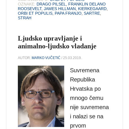
OZNAKE:
DRAGO PILSEL
,
FRANKLIN DELANO
ROOSEVELT
,
JAMES HILLMAN
,
KIERKEGAARD
,
ORBI ET POPULIS
,
PAPA FRANJO
,
SARTRE
,
STRAH
Ljudsko upravljanje i
animalno-ljudsko vladanje
AUTOR:
MARKO VUČETIĆ
/ 25.03.2019.
Suvremena
Republika
Hrvatska po
mnogo čemu
nije suvremena
i nalazi se na
prvom