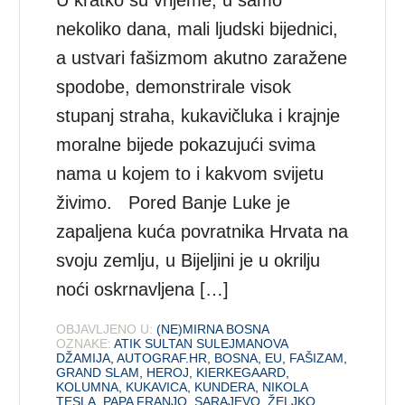
U kratko su vrijeme, u samo
nekoliko dana, mali ljudski bijednici,
a ustvari fašizmom akutno zaražene
spodobe, demonstrirale visok
stupanj straha, kukavičluka i krajnje
moralne bijede pokazujući svima
nama u kojem to i kakvom svijetu
živimo. Pored Banje Luke je
zapaljena kuća povratnika Hrvata na
svoju zemlju, u Bijeljini je u okrilju
noći oskrnavljena […]
OBJAVLJENO U:
(NE)MIRNA BOSNA
OZNAKE:
ATIK SULTAN SULEJMANOVA
DŽAMIJA
,
AUTOGRAF.HR
,
BOSNA
,
EU
,
FAŠIZAM
,
GRAND SLAM
,
HEROJ
,
KIERKEGAARD
,
KOLUMNA
,
KUKAVICA
,
KUNDERA
,
NIKOLA
TESLA
,
PAPA FRANJO
,
SARAJEVO
,
ŽELJKO