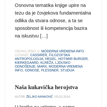
Osnovna tematika knjige upire na
tezu da je čovjekova fundamentalna
odlika da stvara odnose, a ta se
sposobnost ili kompetencija bazira
na iskustvu […]
OBJAVLJENO U:
MODERNA VREMENA INFO
OZNAKE:
CASSIRER
,
FILOZOFSKA
ANTROPOLOGIJA
,
HEGEL
,
HOTIMIR BURGER
,
KIERKEGAARD
,
KLREŽA
,
LJDUSKO
ODNOŠENJE
,
MARX
,
MODERNA VREMENA
INFO
,
ODNOSE
,
PLESSNER
,
STUDIJA
Naša kukavička herojstva
AUTOR:
ŽELJKO IVANKOVIĆ
/ 05.02.2014.