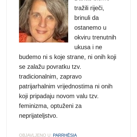
tražili riječi,
brinuli da
ostanemo u
okviru trenutnih
ukusa i ne
budemo ni s koje strane, ni onih koji
se zalažu povratku tzv.
tradicionalnim, zapravo
patrijarhalnim vrijednostima ni onih
koji pripadaju novom valu tzv.
feminizma, optuženi za
neprijateljstvo.
OBJAVLJENO U:
PARRHĒSIA