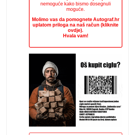
nemoguće kako bismo dosegnuli
moguće.
Molimo vas da pomognete Autograf.hr
uplatom priloga na naš račun (kliknite
ovdje).
Hvala vam!