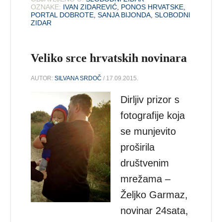
OZNAKE:
IVAN ZIDAREVIĆ
,
PONOS HRVATSKE
,
PORTAL DOBROTE
,
SANJA BIJONDA
,
SLOBODNI
ZIDAR
Veliko srce hrvatskih novinara
AUTOR:
SILVANA SRDOČ
/ 17.09.2015.
Dirljiv prizor s
fotografije koja
se munjevito
proširila
društvenim
mrežama –
Željko Garmaz,
novinar 24sata,