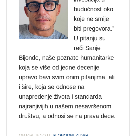
budućnost oko
koje ne smije
biti pregovora.”
U pitanju su
reči Sanje
Bijonde, naše poznate humanitarke
koja se više od jedne decenije
upravo bavi svim onim pitanjima, ali
i šire, koja se odnose na
unapređenje života i standarda
najranjivijih u našem nesavršenom
društvu, a odnosi se na prava dece.
OBJAVLJENO U:
SLOBODNI ZIDAR