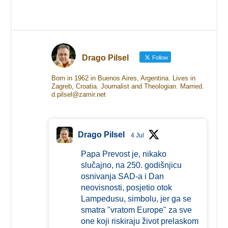
Drago Pilsel
Follow
Born in 1962 in Buenos Aires, Argentina. Lives in
Zagreb, Croatia. Journalist and Theologian. Married.
d.pilsel@zamir.net
Drago Pilsel
4 Jul
Papa Prevost je, nikako
slučajno, na 250. godišnjicu
osnivanja SAD-a i Dan
neovisnosti, posjetio otok
Lampedusu, simbolu, jer ga se
smatra "vratom Europe" za sve
one koji riskiraju život prelaskom