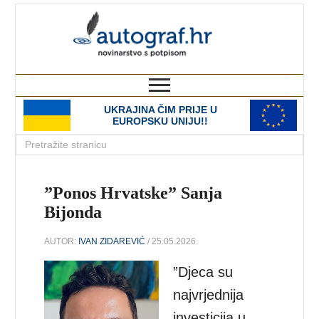
autograf.hr
novinarstvo s potpisom
UKRAJINA ČIM PRIJE U
EUROPSKU UNIJU!!
”Ponos Hrvatske” Sanja
Bijonda
AUTOR:
IVAN ZIDAREVIĆ
/ 25.05.2026.
”Djeca su
najvrjednija
investicija u