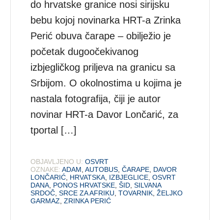
do hrvatske granice nosi sirijsku
bebu kojoj novinarka HRT-a Zrinka
Perić obuva čarape – obilježio je
početak dugoočekivanog
izbjegličkog priljeva na granicu sa
Srbijom. O okolnostima u kojima je
nastala fotografija, čiji je autor
novinar HRT-a Davor Lončarić, za
tportal […]
OBJAVLJENO U:
OSVRT
OZNAKE:
ADAM
,
AUTOBUS
,
ČARAPE
,
DAVOR
LONČARIĆ
,
HRVATSKA
,
IZBJEGLICE
,
OSVRT
DANA
,
PONOS HRVATSKE
,
ŠID
,
SILVANA
SRDOČ
,
SRCE ZA AFRIKU
,
TOVARNIK
,
ŽELJKO
GARMAZ
,
ZRINKA PERIĆ