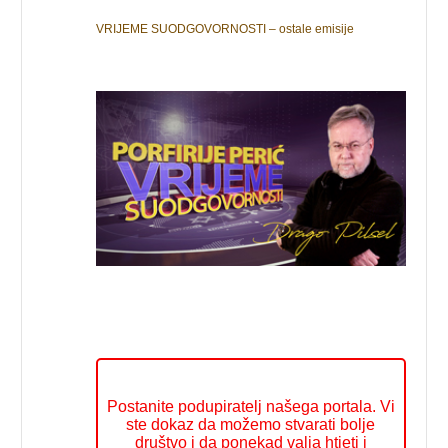
VRIJEME SUODGOVORNOSTI – ostale emisije
Postanite podupiratelj našega portala. Vi
ste dokaz da možemo stvarati bolje
društvo i da ponekad valja htjeti i