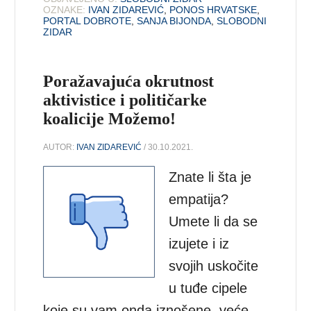
OZNAKE:
IVAN ZIDAREVIĆ
,
PONOS HRVATSKE
,
PORTAL DOBROTE
,
SANJA BIJONDA
,
SLOBODNI
ZIDAR
Poražavajuća okrutnost
aktivistice i političarke
koalicije Možemo!
AUTOR:
IVAN ZIDAREVIĆ
/ 30.10.2021.
Znate li šta je
empatija?
Umete li da se
izujete i iz
svojih uskočite
u tuđe cipele
koje su vam onda iznošene, veće,