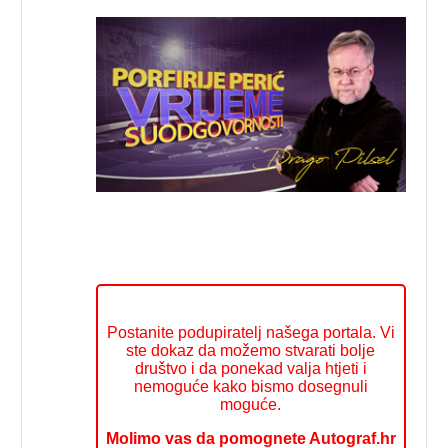
Postanite podupiratelj našega portala. Vi
ste dokaz da možemo stvarati bolje
društvo i da ponekad valja htjeti i
nemoguće kako bismo dosegnuli
moguće.
Molimo vas da pomognete Autograf.hr