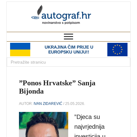
autograf.hr
novinarstvo s potpisom
UKRAJINA ČIM PRIJE U
EUROPSKU UNIJU!!
”Ponos Hrvatske” Sanja
Bijonda
AUTOR:
IVAN ZIDAREVIĆ
/ 25.05.2026.
”Djeca su
najvrjednija
investicija u