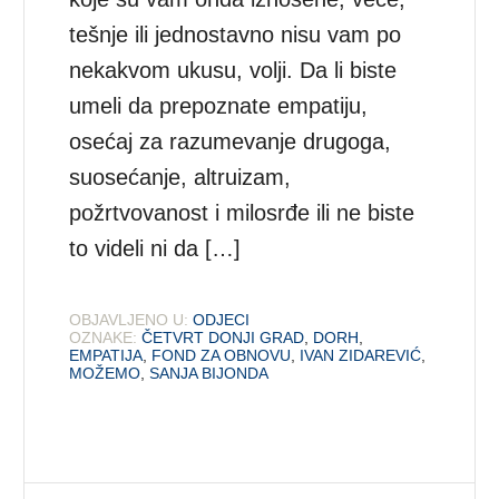
tešnje ili jednostavno nisu vam po
nekakvom ukusu, volji. Da li biste
umeli da prepoznate empatiju,
osećaj za razumevanje drugoga,
suosećanje, altruizam,
požrtvovanost i milosrđe ili ne biste
to videli ni da […]
OBJAVLJENO U:
ODJECI
OZNAKE:
ČETVRT DONJI GRAD
,
DORH
,
EMPATIJA
,
FOND ZA OBNOVU
,
IVAN ZIDAREVIĆ
,
MOŽEMO
,
SANJA BIJONDA