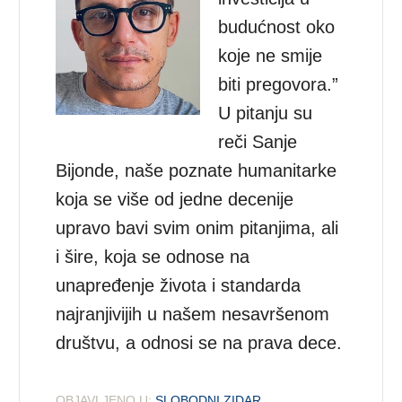
budućnost oko
koje ne smije
biti pregovora.”
U pitanju su
reči Sanje
Bijonde, naše poznate humanitarke
koja se više od jedne decenije
upravo bavi svim onim pitanjima, ali
i šire, koja se odnose na
unapređenje života i standarda
najranjivijih u našem nesavršenom
društvu, a odnosi se na prava dece.
OBJAVLJENO U:
SLOBODNI ZIDAR