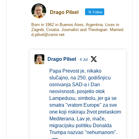
Drago Pilsel
Follow
Born in 1962 in Buenos Aires, Argentina. Lives in
Zagreb, Croatia. Journalist and Theologian. Married.
d.pilsel@zamir.net
Drago Pilsel
4 Jul
Papa Prevost je, nikako
slučajno, na 250. godišnjicu
osnivanja SAD-a i Dan
neovisnosti, posjetio otok
Lampedusu, simbolu, jer ga se
smatra "vratom Europe" za sve
one koji riskiraju život prelaskom
Mediterana. Lav je, inače,
migracijsku politiku Donalda
Trumpa nazvao "nehumanom".