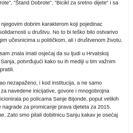
te”, ”Štand Dobrote”, ”Bicikl za sretno dijete” i sa
 njegovim dobrim karakterom koji pojedinac
lidarnosti u društvu. No to bi teško bilo ostvarivo
ugim učesnicima u političkom, ali i društvenom životu.
 sam znala imati osjećaj da su ljudi u Hrvatskoj
Sanja, potvrđujući kako su ih mediji u tim važnim
ratili.
šao nezapaženo, i kod institucija, a ne samo
e za navedene inicijative, govore i mnogobrojna
icionirala po policama Sanje Bijonde, poput velikih
e nagrade za promicanje prava djeteta za 2015.
e. Zato smo pitali dobitnicu Sanju kakav je osećaj