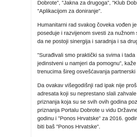
Dobrote”, ”Jakna za drugoga”, ”Klub Dobro
”Aplikacijom za doniranje”.
Humanitarni rad svakog čoveka vođen je
poseduje i razvijenom svesti za nužnom so
da ne postoji sinergija i saradnja i sa dr
”Surađivali smo praktički sa svima i tada
jedinstveni u namjeri da pomognu”, kaže 
trenucima šireg osvešćavanja partnerski p
Da ovakav višegodišnji rad ipak nije pro
adresata koji su neprestano slali zahval
priznanja koja su se svih ovih godina poz
priznanja Portalu Dobrote u vidu Državn
godinu i ”Ponos Hrvatske” za 2016. godin
biti baš ”Ponos Hrvatske”.