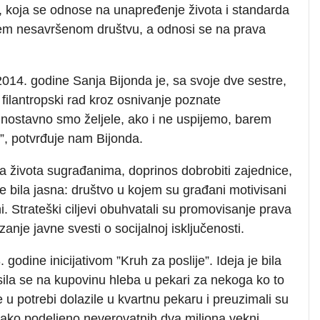
ire, koja se odnose na unapređenje života i standarda
ašem nesavršenom društvu, a odnosi se na prava
014. godine Sanja Bijonda je, sa svoje dve sestre,
 filantropski rad kroz osnivanje poznate
nostavno smo željele, ako i ne uspijemo, barem
vu”, potvrđuje nam Bijonda.
ta života sugrađanima, doprinos dobrobiti zajednice,
 bila jasna: društvo u kojem su građani motivisani
i. Strateški ciljevi obuhvatali su promovisanje prava
nje javne svesti o socijalnoj isključenosti.
godine inicijativom ”Kruh za poslije”. Ideja je bila
ila se na kupovinu hleba u pekari za nekoga ko to
 u potrebi dolazile u kvartnu pekaru i preuzimali su
 tako podeljeno neverovatnih dva miliona vekni