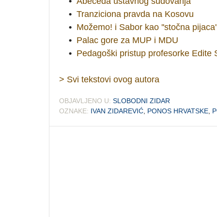
•
Abeceda ustavnog sudovanja
•
Tranziciona pravda na Kosovu
•
Možemo! i Sabor kao ''stočna pijaca'
•
Palac gore za MUP i MDU
•
Pedagoški pristup profesorke Edite S
> Svi tekstovi ovog autora
OBJAVLJENO U:
SLOBODNI ZIDAR
OZNAKE:
IVAN ZIDAREVIĆ
,
PONOS HRVATSKE
,
P