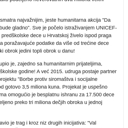
ji smatra najvažnijim, jeste humanitarna akcija ”Da
ne bude gladno”. Sve je počelo istraživanjem UNICEF-
predškolske dece u Hrvatskoj živelo ispod praga
ada poražavajuće podatke da više od trećine dece
 obrok jedini topli obrok u danu!
kupio je, zajedno sa humanitarnim prijateljima,
 školske godine! A već 2015. udruga postaje partner
projektu ”Borbe protiv siromaštva i socijalne
od gotovo 3,5 miliona kuna. Projekat je uspešno
ima omogućio je besplatnu ishranu za 17.500 dece
ljeno preko tri miliona dečjih obroka u jednoj
o je trag i kroz niz drugih inicijativa: ”Val