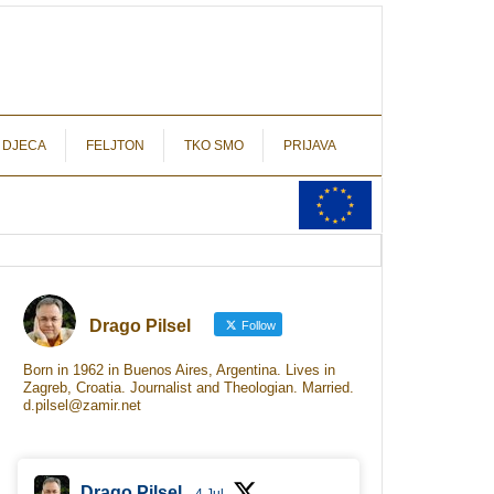
autograf.hr
novinarstvo s potpisom
 DJECA
FELJTON
TKO SMO
PRIJAVA
Drago Pilsel
Follow
Born in 1962 in Buenos Aires, Argentina. Lives in
Zagreb, Croatia. Journalist and Theologian. Married.
d.pilsel@zamir.net
Drago Pilsel