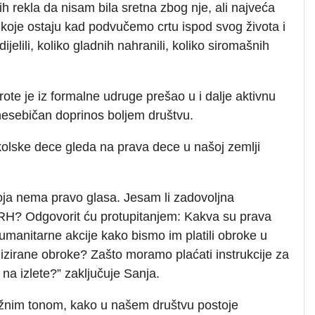
ih rekla da nisam bila sretna zbog nje, ali najveća
e koje ostaju kad podvučemo crtu ispod svog života i
ijelili, koliko gladnih nahranili, koliko siromašnih
te je iz formalne udruge prešao u i dalje aktivnu
 nesebičan doprinos boljem društvu.
olske dece gleda na prava dece u našoj zemlji
oja nema pravo glasa. Jesam li zadovoljna
RH? Odgovorit ću protupitanjem: Kakva su prava
umanitarne akcije kako bismo im platili obroke u
zirane obroke? Zašto moramo plaćati instrukcije za
na izlete?” zaključuje Sanja.
nažnim tonom, kako u našem društvu postoje