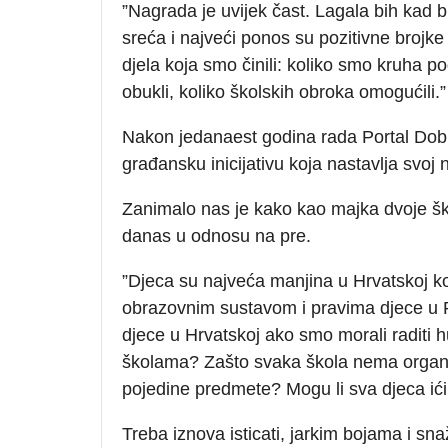
”Nagrada je uvijek čast. Lagala bih kad b
sreća i najveći ponos su pozitivne brojk
djela koja smo činili: koliko smo kruha pod
obukli, koliko školskih obroka omogućili.”
Nakon jedanaest godina rada Portal Dobro
građansku inicijativu koja nastavlja svoj
Zanimalo nas je kako kao majka dvoje šk
danas u odnosu na pre.
”Djeca su najveća manjina u Hrvatskoj k
obrazovnim sustavom i pravima djece u 
djece u Hrvatskoj ako smo morali raditi h
školama? Zašto svaka škola nema organi
pojedine predmete? Mogu li sva djeca ići 
Treba iznova isticati, jarkim bojama i s