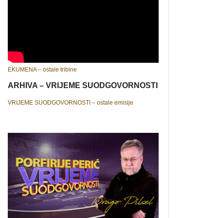
EKUMENA – ostale tribine
ARHIVA – VRIJEME SUODGOVORNOSTI
VRIJEME SUODGOVORNOSTI – ostale emisije