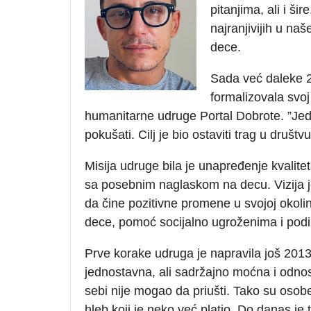
pitanjima, ali i š
najranjivijih u n
dece.
Sada već daleke 2
formalizovala svoj
humanitarne udruge Portal Dobrote. ”Jed
pokušati. Cilj je bio ostaviti trag u društ
Misija udruge bila je unapređenje kvalite
sa posebnim naglaskom na decu. Vizija je
da čine pozitivne promene u svojoj okolin
dece, pomoć socijalno ugroženima i podiza
Prve korake udruga je napravila još 2013. 
jednostavna, ali sadržajno moćna i odnos
sebi nije mogao da priušti. Tako su osobe
hleb koji je neko već platio. Do danas je