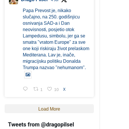
4 Jul
Papa Prevost je, nikako
slučajno, na 250. godišnjicu
osnivanja SAD-a i Dan
neovisnosti, posjetio otok
Lampedusu, simbolu, jer ga se
smatra "vratom Europe" za sve
one koji riskiraju život prelaskom
Mediterana. Lav je, inače,
migracijsku politiku Donalda
Trumpa nazvao "nehumanom".
1
10
X
Load More